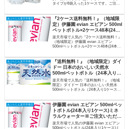
タイプが8袋入った1ケースです。ご注文
後4日〜14日以内に発送。地域限定送料無
料でお届けするこだわりの天然水です。
『2ケース送料無料！』（地域限
あぶらじん楽天市場店
定）伊藤園 evian エビアン 500ml
ペットボトル×2ケース48本(24本
入り1ケース)ミネラルウォーター
楽天市場で人気の『2ケース送料無料！』
※ご注文いただいてから4日〜14
（地域限定）伊藤園 evian エビアン
500mlペットボトル×2ケース48本(24本入
日の間に発送いたします。/uy｜
り1ケース)ミネラルウォーター※ご注文
価格・送料・ポイント還元まとめ
いただいてから4日〜14日の間に発送いた
します。/uy/を徹底解説。あぶらじん楽天
『送料無料！』（地域限定）ダイ
あぶらじん楽天市場店
市場店から6,715円で販売中（送料込み・
ドー 日本のおいしい天然水
ポイント1倍）。実ユーザーレビュー0
500mlペットボトル（24本入り1
件・平均評価0の商品情報・購入方法まと
ケース）ナチュラルミネラルウォ
め。
楽天市場で人気の『送料無料！』（地域
ーター 天然水 水※ご注文いた
限定）ダイドー 日本のおいしい天然水
500mlペットボトル（24本入り1ケース）
だいてから4日〜14日の間に発送
ナチュラルミネラルウォーター 天然水
いたします。/ot｜価格・送料・ポ
水※ご注文いただいてから4日〜14日の間
イント還元まとめ
に発送いたします。/ot/を徹底解説。あぶ
伊藤園 evian エビアン 500mlペッ
あぶらじん楽天市場店
らじん楽天市場店から2,548円で販売中
トボトル(24本入り1ケース)ミネ
（送料込み・ポイント1倍）。実ユーザー
ラルウォーター※ご注文いただい
レビュー0件・平均評価0の商品情報・購
てから4日〜14日の間に発送いた
入方法まとめ。
楽天市場で人気の伊藤園 evian エビアン
します。/uy｜価格・送料・ポイ
500mlペットボトル(24本入り1ケース)ミ