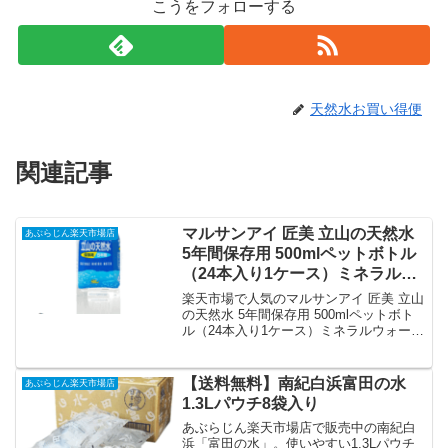
こうをフォローする
天然水お買い得便
関連記事
マルサンアイ 匠美 立山の天然水
あぶらじん楽天市場店
5年間保存用 500mlペットボトル
（24本入り1ケース）ミネラルウ
ォーター 長期保存 硬水※ご注文
楽天市場で人気のマルサンアイ 匠美 立山
いただいてから4日～14日の間に
の天然水 5年間保存用 500mlペットボト
ル（24本入り1ケース）ミネラルウォータ
発送いたします。/ot｜価格・送
ー 長期保存 硬水※ご注文いただいてから
料・ポイント還元まとめ
4日～14日の間に発送いたします。/ot/を
徹底解説。あぶらじん楽天市場店から
【送料無料】南紀白浜富田の水
あぶらじん楽天市場店
2,894円で販売中（送料別・ポイント1
1.3Lパウチ8袋入り
倍）。実ユーザーレビュー0件・平均評価
0の商品情報・購入方法まとめ。
あぶらじん楽天市場店で販売中の南紀白
浜「富田の水」。使いやすい1.3Lパウチ