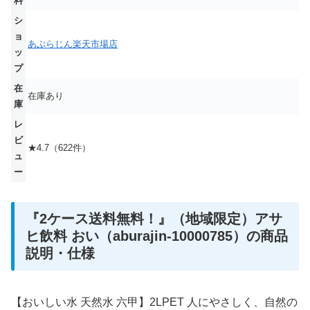
料
シ
ョ
あぶらじん楽天市場店
ッ
プ
在
在庫あり
庫
レ
ビ
★4.7（622件）
ュ
ー
『2ケース送料無料！』（地域限定）アサ
ヒ飲料 おい（aburajin-10000785）の商品
説明・仕様
【おいしい水 天然水 六甲】2LPET 人にやさしく、自然の