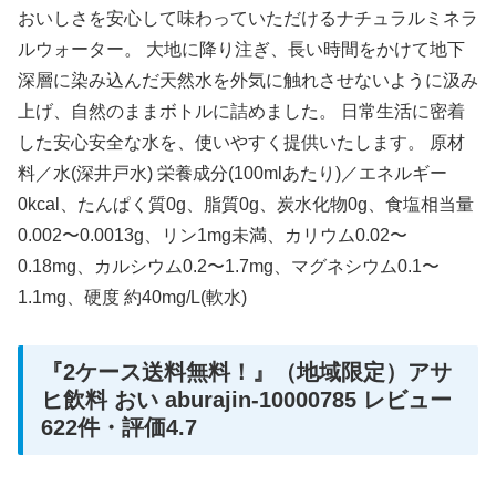
おいしさを安心して味わっていただけるナチュラルミネラ
ルウォーター。 大地に降り注ぎ、長い時間をかけて地下
深層に染み込んだ天然水を外気に触れさせないように汲み
上げ、自然のままボトルに詰めました。 日常生活に密着
した安心安全な水を、使いやすく提供いたします。 原材
料／水(深井戸水) 栄養成分(100mlあたり)／エネルギー
0kcal、たんぱく質0g、脂質0g、炭水化物0g、食塩相当量
0.002〜0.0013g、リン1mg未満、カリウム0.02〜
0.18mg、カルシウム0.2〜1.7mg、マグネシウム0.1〜
1.1mg、硬度 約40mg/L(軟水)
『2ケース送料無料！』（地域限定）アサ
ヒ飲料 おい aburajin-10000785 レビュー
622件・評価4.7