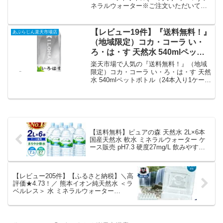
ネラルウォーター※ご注文いただいてか
ント還元まとめ
ら4日〜14日の間に発送いたします。/uy/
を徹底解説。あぶらじん楽天市場店から
2,877円で販売中（送料別・ポイント1
【レビュー19件】『送料無料！』
あぶらじん楽天市場店
倍）。実ユーザーレビュー0件・平均評価
（地域限定）コカ・コーラ い・
0の商品情報・購入方法まとめ。
ろ・は・す 天然水 540mlペット
ボトル（24本入り1ケース）コカ
楽天市場で人気の『送料無料！』（地域
コーラ いろはす ミネラルウォー
限定）コカ・コーラ い・ろ・は・す 天然
水 540mlペットボトル（24本入り1ケー
ター 日本の天然水※ご注文いた
ス）コカコーラ いろはす ミネラルウォー
だいてから4日～14日の間に発送
ター 日本の天然水※ご注文いただいてか
いたします。/zn｜価格・送料・
ら4日～14日の間に発送いたします。/zn/
ポイント還元まとめ
を徹底解説。あぶらじん楽天市場店から
2,941円で販売中（送料込み・ポイント1
倍）。実ユーザーレビュー19件・平均評
【送料無料】ピュアの森 天然水 2L×6本
価4.58の商品情報・購入方法まとめ。
国産天然水 軟水 ミネラルウォーター ケ
ース販売 pH7.3 硬度27mg/L 飲みやすい
水 2リットル ペットボトル 備蓄 防災 保
存水 まとめ買い 家庭用 オフィス用｜価
格・送料・ポイント還元まとめ
【レビュー205件】【ふるさと納税】＼高
評価★4.73！／ 熊本イオン純天然水 ＜ラ
ベルレス＞ 水 ミネラルウォーター
500ml×45本 《出荷時期をお選びくださ
い》 500ミリ 定期便 1ケース 2ケース 飲
料水 みず 定期 天然水 軟水 長期保存 く
まモン 備蓄 防災 ペットボトル アウトド