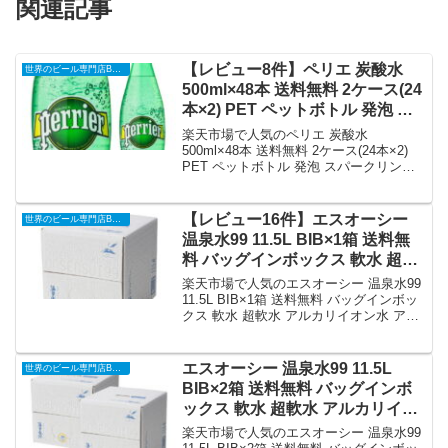
関連記事
【レビュー8件】ペリエ 炭酸水
世界のビール専門店BEER THE WORLD
500ml×48本 送料無料 2ケース(24
本×2) PET ペットボトル 発泡 ス
パークリングウォーター Perrier
楽天市場で人気のペリエ 炭酸水
長S｜価格・送料・ポイント還元
500ml×48本 送料無料 2ケース(24本×2)
PET ペットボトル 発泡 スパークリング
まとめ
ウォーター Perrier 長Sを徹底解説。世界
のビール専門店BEER THE WORLDから
5,498円で販売中（送料込み・ポイント1
【レビュー16件】エスオーシー
世界のビール専門店BEER THE WORLD
倍）。実ユーザーレビュー8件・平均評価
温泉水99 11.5L BIB×1箱 送料無
5の商品情報・購入方法まとめ。
料 バッグインボックス 軟水 超軟
水 アルカリイオン水 アルカリ水
楽天市場で人気のエスオーシー 温泉水99
温泉 飲む温泉水 飲料水 ミネラル
11.5L BIB×1箱 送料無料 バッグインボッ
クス 軟水 超軟水 アルカリイオン水 アル
ウォーター 九州 鹿児島 桜島 垂水
カリ水 温泉 飲む温泉水 飲料水 ミネラル
ストック 防災 備蓄 GLY 母の日
ウォーター 九州 鹿児島 桜島 垂水 ストッ
父の日｜価格・送料・ポイント還
ク 防災 備蓄 GLY 母の日 父の日を徹底解
エスオーシー 温泉水99 11.5L
世界のビール専門店BEER THE WORLD
元まとめ
説。世界のビール専門店BEER THE
BIB×2箱 送料無料 バッグインボ
WORLDから2,656円で販売中（送料込
ックス 軟水 超軟水 アルカリイオ
み・ポイント1倍）。実ユーザーレビュー
ン水 アルカリ水 温泉 飲む温泉水
16件・平均評価4.94の商品情報・購入方
楽天市場で人気のエスオーシー 温泉水99
法まとめ。