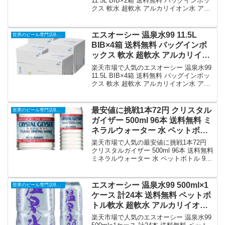
飲料水 ミネラルウォーター 九州
11.5L BIB×2箱 送料無料 バッグインボッ
クス 軟水 超軟水 アルカリイオン水 アル
鹿児島 桜島 垂水 ストック 防災
カリ水 温泉 飲む温泉水 飲料水 ミネラル
備蓄 GLY 母の日 父の日｜価格・
ウォーター 九州 鹿児島 桜島 垂水 ストッ
送料・ポイント還元まとめ
ク 防災 備蓄 GLY 母の日 父の日を徹底解
エスオーシー 温泉水99 11.5L
世界のビール専門店BEER THE WORLD
説。世界のビール専門店BEER THE
BIB×4箱 送料無料 バッグインボ
WORLDから4,980円で販売中（送料込
ックス 軟水 超軟水 アルカリイオ
み・ポイント1倍）。実ユーザーレビュー
ン水 アルカリ水 温泉 飲む温泉水
0件・平均評価0の商品情報・購入方法ま
楽天市場で人気のエスオーシー 温泉水99
とめ。
飲料水 ミネラルウォーター 九州
11.5L BIB×4箱 送料無料 バッグインボッ
クス 軟水 超軟水 アルカリイオン水 アル
鹿児島 桜島 垂水 ストック 防災
カリ水 温泉 飲む温泉水 飲料水 ミネラル
備蓄 GLY 母の日 父の日｜価格・
ウォーター 九州 鹿児島 桜島 垂水 ストッ
送料・ポイント還元まとめ
ク 防災 備蓄 GLY 母の日 父の日を徹底解
最安値に挑戦1本72円 クリスタル
世界のビール専門店BEER THE WORLD
説。世界のビール専門店BEER THE
ガイザー 500ml 96本 送料無料 ミ
WORLDから9,680円で販売中（送料込
ネラルウォーター 水 ペットボト
み・ポイント1倍）。実ユーザーレビュー
ル 96本入 まとめ買い 長S｜価
0件・平均評価0の商品情報・購入方法ま
楽天市場で人気の最安値に挑戦1本72円
とめ。
格・送料・ポイント還元まとめ
クリスタルガイザー 500ml 96本 送料無料
ミネラルウォーター 水 ペットボトル 96
本入 まとめ買い 長Sを徹底解説。世界の
ビール専門店BEER THE WORLDから
6,262円で販売中（送料込み・ポイント1
エスオーシー 温泉水99 500ml×1
世界のビール専門店BEER THE WORLD
倍）。実ユーザーレビュー0件・平均評価
ケース 計24本 送料無料 ペットボ
0の商品情報・購入方法まとめ。
トル軟水 超軟水 アルカリイオン
水 アルカリ水 温泉 飲む温泉水 飲
楽天市場で人気のエスオーシー 温泉水99