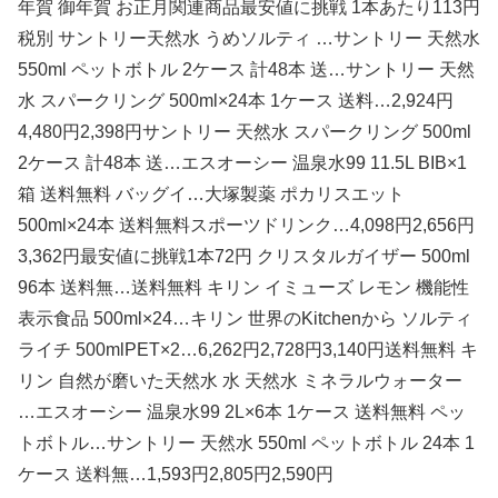
年賀 御年賀 お正月関連商品最安値に挑戦 1本あたり113円
税別 サントリー天然水 うめソルティ …サントリー 天然水
550ml ペットボトル 2ケース 計48本 送…サントリー 天然
水 スパークリング 500ml×24本 1ケース 送料…2,924円
4,480円2,398円サントリー 天然水 スパークリング 500ml
2ケース 計48本 送…エスオーシー 温泉水99 11.5L BIB×1
箱 送料無料 バッグイ…大塚製薬 ポカリスエット
500ml×24本 送料無料スポーツドリンク…4,098円2,656円
3,362円最安値に挑戦1本72円 クリスタルガイザー 500ml
96本 送料無…送料無料 キリン イミューズ レモン 機能性
表示食品 500ml×24…キリン 世界のKitchenから ソルティ
ライチ 500mlPET×2…6,262円2,728円3,140円送料無料 キ
リン 自然が磨いた天然水 水 天然水 ミネラルウォーター
…エスオーシー 温泉水99 2L×6本 1ケース 送料無料 ペッ
トボトル…サントリー 天然水 550ml ペットボトル 24本 1
ケース 送料無…1,593円2,805円2,590円