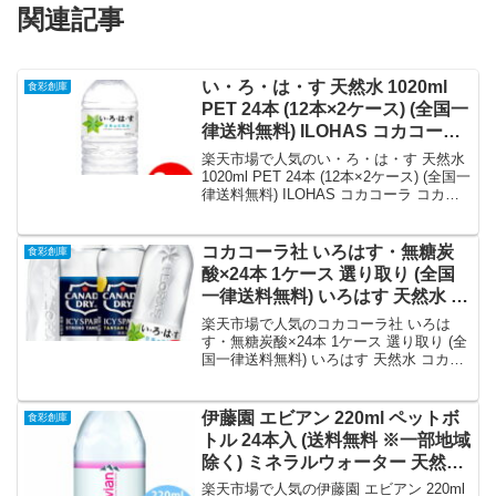
関連記事
い・ろ・は・す 天然水 1020ml
食彩創庫
PET 24本 (12本×2ケース) (全国一
律送料無料) ILOHAS コカコーラ
コカ・コーラ ミネラルウォータ
楽天市場で人気のい・ろ・は・す 天然水
ー 水｜価格・送料・ポイント還
1020ml PET 24本 (12本×2ケース) (全国一
律送料無料) ILOHAS コカコーラ コカ・
元まとめ
コーラ ミネラルウォーター 水を徹底解
説。食彩創庫から4,212円で販売中（送料
別・ポイント1倍）。実ユーザーレビュー
コカコーラ社 いろはす・無糖炭
食彩創庫
0件・平均評価0の商品情報・購入方法ま
酸×24本 1ケース 選り取り (全国
とめ。
一律送料無料) いろはす 天然水 コ
カ・コーラ ミネラルウォーター
楽天市場で人気のコカコーラ社 いろは
ラベルレス よりどり 組み合わせ
す・無糖炭酸×24本 1ケース 選り取り (全
国一律送料無料) いろはす 天然水 コカ・
自由 選べる｜価格・送料・ポイ
コーラ ミネラルウォーター ラベルレス
ント還元まとめ
よりどり 組み合わせ 自由 選べるを徹底
解説。食彩創庫から3,240円で販売中（送
伊藤園 エビアン 220ml ペットボ
食彩創庫
料別・ポイント1倍）。実ユーザーレビュ
トル 24本入 (送料無料 ※一部地域
ー0件・平均評価0の商品情報・購入方法
除く) ミネラルウォーター 天然水
まとめ。
水 enian フランス 硬水 鉱泉水 ペ
楽天市場で人気の伊藤園 エビアン 220ml