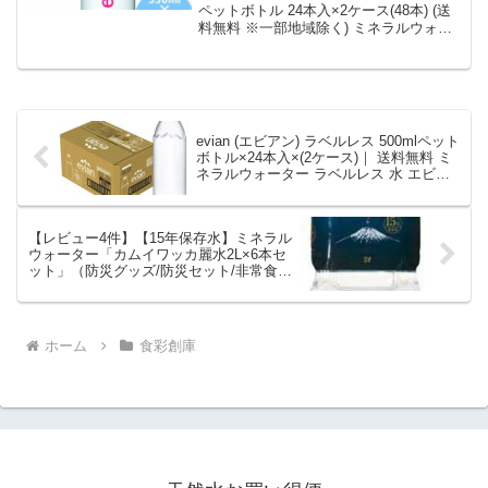
ス 硬水 鉱泉水 ペットボトル｜価
ペットボトル 24本入×2ケース(48本) (送
料無料 ※一部地域除く) ミネラルウォー
格・送料・ポイント還元まとめ
ター 天然水 水 enian フランス 硬水 鉱泉
水 ペットボトルを徹底解説。食彩創庫か
ら5,076円で販売中（送料込み・ポイント
1倍）。実ユーザーレビュー0件・平均評
価0の商品情報・購入方法まとめ。
evian (エビアン) ラベルレス 500mlペット
ボトル×24本入×(2ケース)｜ 送料無料 ミ
ネラルウォーター ラベルレス 水 エビア
ン 500ml｜価格・送料・ポイント還元ま
とめ
【レビュー4件】【15年保存水】ミネラル
ウォーター「カムイワッカ麗水2L×6本セ
ット」（防災グッズ/防災セット/非常食/
あんしん水/長期保存水/15年保存水/備蓄
品/備え/非常用持ち出し袋/避難/災害/帰宅
困難)沖縄・離島別途送料かかります。｜
価格・送料・ポイント還元まとめ
ホーム
食彩創庫