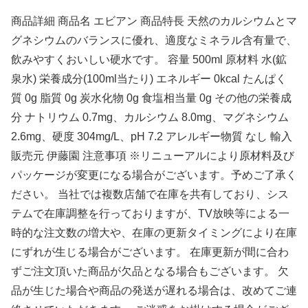
商品詳細 商品名 エビアン 商品特長 天然のカルシウムとマ
グネシウムのバランスに優れ、適度なミネラル含有量で、
飲みやすくおいしい硬水です。 容量 500ml 原材料 水(鉱
泉水) 栄養成分(100ml当たり) エネルギー 0kcal たんぱく
質 0g 脂質 0g 炭水化物 0g 食塩相当量 0g その他の栄養成
分 ナトリウム 0.7mg、カルシウム 8.0mg、マグネシウム
2.6mg、硬度 304mg/L、pH 7.2 アレルギー物質 なし 輸入
販売元 伊藤園 注意事項 ※リニューアルにより原材料及び
パッケージが変更になる場合がございます。予めご了承く
ださい。 当社では複数店舗で在庫を共有しており、シス
テムで在庫調整を行っておりますが、TV放映等による一
時的な注文数の増大や、在庫の更新タイミングにより在庫
にずれが生じる場合がございます。 在庫更新が間に合わ
ずご注文頂いた商品が欠品となる場合もございます。 欠
品が生じた場合や商品の発送が遅れる場合は、改めてご連