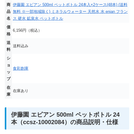
商
伊藤園 エビアン 500ml ペットボトル 24本入×2ケース(48本) (送料
品
無料 ※一部地域除く) ミネラルウォーター 天然水 水 enian フラン
名
ス 硬水 鉱泉水 ペットボトル
価
6,156円（税込）
格
送
送料込み
料
シ
ョ
食彩創庫
ッ
プ
在
在庫あり
庫
伊藤園 エビアン 500ml ペットボトル 24
本（ccsz-10002084）の商品説明・仕様