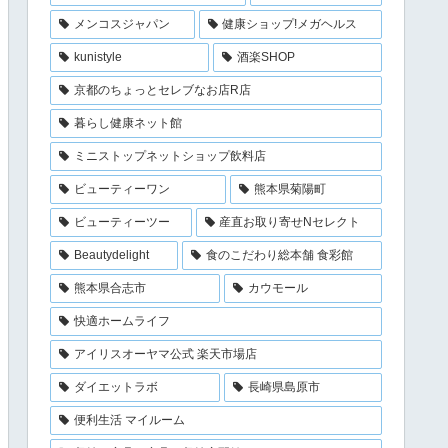
メンコスジャパン
健康ショップ!メガヘルス
kunistyle
酒楽SHOP
京都のちょっとセレブなお店R店
暮らし健康ネット館
ミニストップネットショップ飲料店
ビューティーワン
熊本県菊陽町
ビューティーツー
産直お取り寄せNセレクト
Beautydelight
食のこだわり総本舗 食彩館
熊本県合志市
カウモール
快適ホームライフ
アイリスオーヤマ公式 楽天市場店
ダイエットラボ
長崎県島原市
便利生活 マイルーム