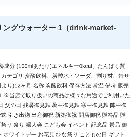
ウォーター 1（drink-market-
 栄養成分 (100mlあたり)エネルギー0kcal、たんぱく質
内容 カテゴリ:炭酸飲料、炭酸水・ソーダ、割り材、缶サ
製造日より)12ヶ月 名称 炭酸飲料 保存方法 常温 備考 販売
-21 ※当店で取り扱いの商品は様々な用途でご利用いた
日 父の日 残暑御見舞 暑中御見舞 寒中御見舞 陣中御
婚式 引き出物 出産御祝 新築御祝 開店御祝 贈答品 贈
夏祭り 祭り 婦人会 こども会 イベント 記念品 景品 御
ー ホワイトデー お花見 ひな祭り こどもの日 ギフト