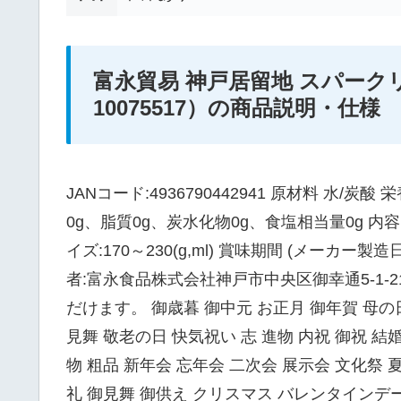
富永貿易 神戸居留地 スパークリング
10075517）の商品説明・仕様
JANコード:4936790442941 原材料 水/炭酸
0g、脂質0g、炭水化物0g、食塩相当量0g 
イズ:170～230(g,ml) 賞味期間 (メーカー
者:富永食品株式会社神戸市中央区御幸通5-1
だけます。 御歳暮 御中元 お正月 御年賀 母の
見舞 敬老の日 快気祝い 志 進物 内祝 御祝 結
物 粗品 新年会 忘年会 二次会 展示会 文化祭 
礼 御見舞 御供え クリスマス バレンタインデ