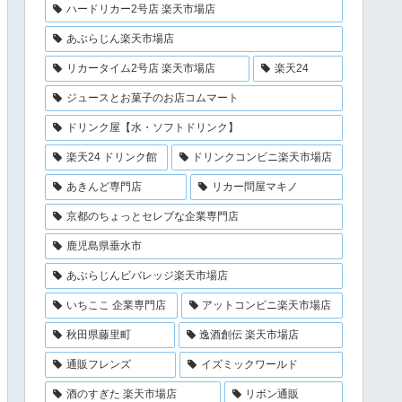
ハードリカー2号店 楽天市場店
あぶらじん楽天市場店
リカータイム2号店 楽天市場店
楽天24
ジュースとお菓子のお店コムマート
ドリンク屋【水・ソフトドリンク】
楽天24 ドリンク館
ドリンクコンビニ楽天市場店
あきんど専門店
リカー問屋マキノ
京都のちょっとセレブな企業専門店
鹿児島県垂水市
あぶらじんビバレッジ楽天市場店
いちここ 企業専門店
アットコンビニ楽天市場店
秋田県藤里町
逸酒創伝 楽天市場店
通販フレンズ
イズミックワールド
酒のすぎた 楽天市場店
リボン通販