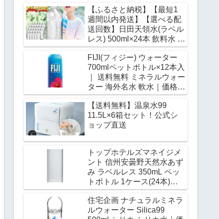
｜ 送料無料 ミネラルウォー
【ふるさと納税】【最短1
ター 発泡水 炭酸水｜価格・
週間以内発送】【選べる配
送料・ポイント還元まとめ
送回数】日田天領水(ラベル
レス) 500ml×24本 飲料水 水
みず 備蓄 防災 天然水 天然
FIJI(フィジー) ウォーター
ミネラルウォーター みねら
700mlペットボトル×12本入
るうぉーたー ミネラル シリ
｜ 送料無料 ミネラルウォー
カ ラベルレス 日田市 / グリ
ター 海外名水 軟水｜価格・
ーングループ株式会社
送料・ポイント還元まとめ
[AREG059-062]｜価格・送
【送料無料】温泉水99
料・ポイント還元まとめ
11.5L×6箱セット！公式シ
ョップ直送
トップホテルズマネイジメ
ント 信州安曇野天然水あず
み ラベルレス 350mL ペッ
トボトル 1ケース(24本)
(4573127070394) 取り寄せ
住宅企画 ナチュラルミネラ
商品｜価格・送料・ポイン
ルウォーター Silica99
ト還元まとめ