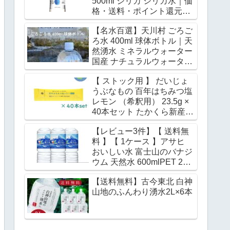
500ml シリカ シリカ水｜価
格・送料・ポイント還元ま
とめ
【名水百選】天川村 ごろご
ろ水 400ml 球体ボトル｜天
然湧水 ミネラルウォーター
国産 ナチュラルウォーター
｜価格・送料・ポイント還
【 ストック用 】 だいじょ
元まとめ
うぶなもの 百年はちみつ塩
レモン （希釈用） 23.5g ×
40本セット たかくら新産業
レザーウッドハニー 宮古島
【レビュー3件】【 送料無
の海塩 水分補給 イオン補給
料 】【 1ケース 】アサヒ
ミネラルウォーター 炭酸水
おいしい水 富士山のバナジ
500mL 希釈 熱中症 対策｜
ウム 天然水 600mlPET 24
価格・送料・ポイント還元
本 ミネラルウォーター バナ
まとめ
【送料無料】古今東北 白神
ジウム水 みず お水 バナジ
山地のふんわり湧水2L×6本
ウム天然水 ペットボトル 水
大量 まとめ買い 軟水 国産
600ml ケース｜価格・送
料・ポイント還元まとめ