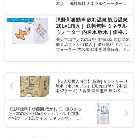
本入｜ 送料無料 ミネラルウォーター 海
洋深層水 天然水 硬水 PETを徹底解説。
ドリンクマーケットから4,855円で販売中
（送料別・ポイント1倍）。実ユーザーレ
滝野川自動車 飲む温泉 観音温泉
ドリンクマーケット
ビュー0件・平均評価0の商品情報・購入
20L×1箱入｜ 送料無料 ミネラル
方法まとめ。
ウォーター 内名水 軟水｜価格・
送料・ポイント還元まとめ
楽天市場で人気の滝野川自動車 飲む温泉
観音温泉 20L×1箱入｜ 送料無料 ミネラル
ウォーター 内名水 軟水を徹底解説。ドリ
ンクマーケットから2,570円で販売中（送
料別・ポイント1倍）。実ユーザーレビュ
ー0件・平均評価0の商品情報・購入方法
まとめ。
【個人様購入可能】[取寄] サントリー 天
然水（南アルプス）10L 蛇口付き 2本 (1
本×2ケース) 大容量 送料無料 50478｜価
格・送料・ポイント還元まとめ
【送料無料】伊藤園 磨かれて、澄みきっ
た日本の水 2000mlペットボトル 12本(6
本×2ケース) 2Lサイズ ミネラルウォータ
ー 宮崎県児湯郡で採れた天然水 ※北海道
800円・東北400円の別途送料加算 [39シ
ョップ]｜価格・送料・ポイント還元まと
め