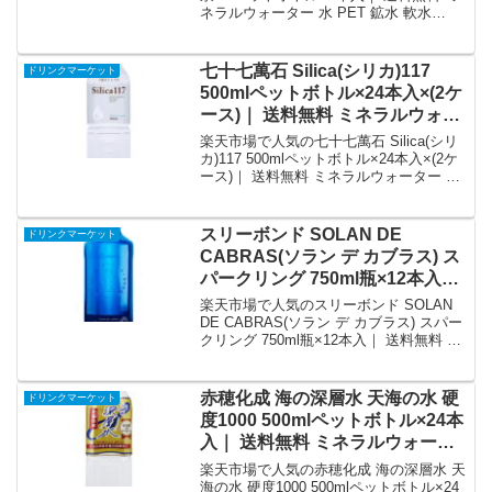
ネラルウォーター 水 PET 鉱水 軟水
2000ml 2lを徹底解説。ドリンクマーケッ
トから2,160円で販売中（送料別・ポイン
ト1倍）。実ユーザーレビュー0件・平均
七十七萬石 Silica(シリカ)117
ドリンクマーケット
評価0の商品情報・購入方法まとめ。
500mlペットボトル×24本入×(2ケ
ース)｜ 送料無料 ミネラルウォー
ター 水｜価格・送料・ポイント
楽天市場で人気の七十七萬石 Silica(シリ
還元まとめ
カ)117 500mlペットボトル×24本入×(2ケ
ース)｜ 送料無料 ミネラルウォーター 水
を徹底解説。ドリンクマーケットから
9,223円で販売中（送料別・ポイント1
倍）。実ユーザーレビュー0件・平均評価
スリーボンド SOLAN DE
ドリンクマーケット
0の商品情報・購入方法まとめ。
CABRAS(ソラン デ カブラス) ス
パークリング 750ml瓶×12本入｜
送料無料 炭酸水 水 ミネラルウォ
楽天市場で人気のスリーボンド SOLAN
ーター｜価格・送料・ポイント還
DE CABRAS(ソラン デ カブラス) スパー
クリング 750ml瓶×12本入｜ 送料無料 炭
元まとめ
酸水 水 ミネラルウォーターを徹底解説。
ドリンクマーケットから7,007円で販売中
（送料別・ポイント1倍）。実ユーザーレ
赤穂化成 海の深層水 天海の水 硬
ドリンクマーケット
ビュー0件・平均評価0の商品情報・購入
度1000 500mlペットボトル×24本
方法まとめ。
入｜ 送料無料 ミネラルウォータ
ー 海洋深層水 天然水 硬水 PET｜
楽天市場で人気の赤穂化成 海の深層水 天
価格・送料・ポイント還元まとめ
海の水 硬度1000 500mlペットボトル×24