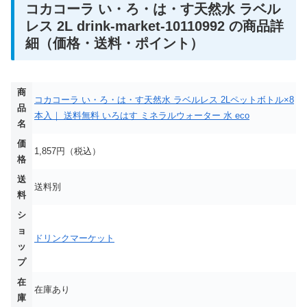
コカコーラ い・ろ・は・す天然水 ラベル
レス 2L drink-market-10110992 の商品詳
細（価格・送料・ポイント）
商
コカコーラ い・ろ・は・す天然水 ラベルレス 2Lペットボトル×8
品
本入｜ 送料無料 いろはす ミネラルウォーター 水 eco
名
価
1,857円（税込）
格
送
送料別
料
シ
ョ
ドリンクマーケット
ッ
プ
在
在庫あり
庫