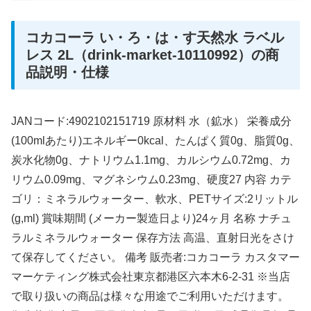
コカコーラ い・ろ・は・す天然水 ラベル
レス 2L（drink-market-10110992）の商
品説明・仕様
JANコード:4902102151719 原材料 水（鉱水） 栄養成分
(100mlあたり)エネルギー0kcal、たんぱく質0g、脂質0g、
炭水化物0g、ナトリウム1.1mg、カルシウム0.72mg、カ
リウム0.09mg、マグネシウム0.23mg、硬度27 内容 カテ
ゴリ：ミネラルウォーター、軟水、PETサイズ:2リットル
(g,ml) 賞味期間 (メーカー製造日より)24ヶ月 名称 ナチュ
ラルミネラルウォーター 保存方法 高温、直射日光をさけ
て保存してください。 備考 販売者:コカコーラ カスタマー
マーケティング株式会社東京都港区六本木6-2-31 ※当店
で取り扱いの商品は様々な用途でご利用いただけます。