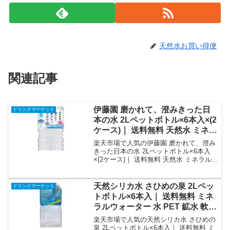
天然水お買い得便
関連記事
伊藤園 磨かれて、澄みきった日
ドリンクマーケット
本の水 2Lペットボトル×6本入×(2
ケース)｜ 送料無料 天然水 ミネラ
ルウォーター｜価格・送料・ポイ
楽天市場で人気の伊藤園 磨かれて、澄み
ント還元まとめ
きった日本の水 2Lペットボトル×6本入
×(2ケース)｜ 送料無料 天然水 ミネラルウ
ォーターを徹底解説。ドリンクマーケッ
トから2,769円で販売中（送料別・ポイン
ト1倍）。実ユーザーレビュー0件・平均
天然シリカ水 さひめの泉 2Lペッ
ドリンクマーケット
評価0の商品情報・購入方法まとめ。
トボトル×6本入｜ 送料無料 ミネ
ラルウォーター 水 PET 鉱水 軟水
2000ml 2l｜価格・送料・ポイン
楽天市場で人気の天然シリカ水 さひめの
ト還元まとめ
泉 2Lペットボトル×6本入｜ 送料無料 ミ