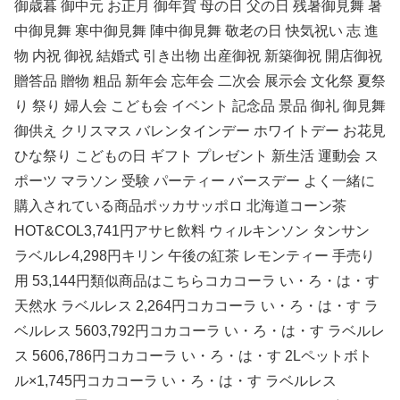
御歳暮 御中元 お正月 御年賀 母の日 父の日 残暑御見舞 暑
中御見舞 寒中御見舞 陣中御見舞 敬老の日 快気祝い 志 進
物 内祝 御祝 結婚式 引き出物 出産御祝 新築御祝 開店御祝
贈答品 贈物 粗品 新年会 忘年会 二次会 展示会 文化祭 夏祭
り 祭り 婦人会 こども会 イベント 記念品 景品 御礼 御見舞
御供え クリスマス バレンタインデー ホワイトデー お花見
ひな祭り こどもの日 ギフト プレゼント 新生活 運動会 ス
ポーツ マラソン 受験 パーティー バースデー よく一緒に
購入されている商品ポッカサッポロ 北海道コーン茶
HOT&COL3,741円アサヒ飲料 ウィルキンソン タンサン
ラベルレ4,298円キリン 午後の紅茶 レモンティー 手売り
用 53,144円類似商品はこちらコカコーラ い・ろ・は・す
天然水 ラベルレス 2,264円コカコーラ い・ろ・は・す ラ
ベルレス 5603,792円コカコーラ い・ろ・は・す ラベルレ
ス 5606,786円コカコーラ い・ろ・は・す 2Lペットボト
ル×1,745円コカコーラ い・ろ・は・す ラベルレス