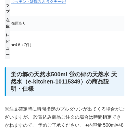
キッチン・雑貨の店 ラクチーナ!
ッ
プ
在
在庫あり
庫
レ
ビ
★4.6（7件）
ュ
ー
蛍の郷の天然水500ml 蛍の郷の天然水 天
然水（e-kitchen-10115349）の商品説
明・仕様
※注文確定時に時間指定のプルダウンが出てくる場合がご
ざいますが、 設置込み商品ご注文の場合は時間指定でき
かねますので、 予めご了承ください。 ●内容量 500ml×48