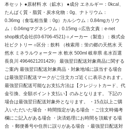
本セット ●原材料 水（鉱水） ●成分 エネルギー：0kcal、
たんぱく質・脂質・炭水化物：0g、ナトリウム：
0.36mg（食塩相当量：0g）カルシウム：0.84mgカリウ
ム：0.04mgマグネシウム：0.15mg ○広告文責：e-net
shop株式会社(03-6706-4521) ○メーカー（製造）：株式会
社ビクトリー ○区分：飲料 （検索用：蛍の郷の天然水 天
然水 ミネラルウォーター 水 軟水 500ml 岐阜県 名水百選
長良川 4964621201429） 最強翌日配送対象商品に関する
ご案内 最強翌日配送対象商品・対象地域に該当する場合
は最強翌日配送マークがご注文カゴ近くに表示されます。
最強翌日配送可能なお支払方法は【クレジットカード、代
金引換、全額ポイント支払い】のみとなります。 下記の
場合は最強翌日配送対象外となります。 ・15点以上ご購
入いただいた場合 ・時間指定がある場合 ・ご注文時備考
欄にご記入がある場合 ・決済処理にお時間を頂戴する場
合 ・郵便番号や住所に誤りがある場合 ・最強翌日配送対