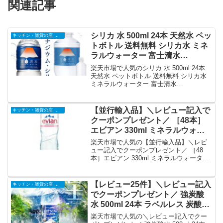
関連記事
シリカ 水 500ml 24本 天然水 ペッ
キッチン・雑貨の店 ラクチーナ!
トボトル 送料無料 シリカ水 ミネ
ラルウォーター 富士清水
JAPANWATER 飲料水 軟水 ウォ
楽天市場で人気のシリカ 水 500ml 24本
ーター【D】【代引き不可】【夏
天然水 ペットボトル 送料無料 シリカ水
ミネラルウォーター 富士清水
物フェアCP対象】｜価格・送
JAPANWATER 飲料水 軟水 ウォーター
料・ポイント還元まとめ
【D】【代引き不可】【夏物フェアCP対
象】を徹底解説。キッチン・雑貨の店 ラ
【並行輸入品】＼レビュー記入で
キッチン・雑貨の店 ラクチーナ!
クチーナ!から1,490円で販売中（送料込
クーポンプレゼント／ ［48本］
み・ポイント1倍）。実ユーザーレビュー
エビアン 330ml ミネラルウォー
0件・平均評価0の商品情報・購入方法ま
ター evian 水 硬水 フレンチアル
とめ。
楽天市場で人気の【並行輸入品】＼レビ
プス 24本×2ケース ウォーター 並
ュー記入でクーポンプレゼント／ ［48
本］エビアン 330ml ミネラルウォーター
行輸入品 ペットボトル 【代引不
evian 水 硬水 フレンチアルプス 24本×2
可】｜価格・送料・ポイント還元
ケース ウォーター 並行輸入品 ペットボ
まとめ
トル 【代引不可】を徹底解説。キッチ
【レビュー25件】＼レビュー記入
キッチン・雑貨の店 ラクチーナ!
ン・雑貨の店 ラクチーナ!から5,020円で
でクーポンプレゼント／ 強炭酸
販売中（送料込み・ポイント1倍）。実ユ
水 500ml 24本 ラベルレス 炭酸水
ーザーレビュー0件・平均評価0の商品情
レモン プレーン グレープフルー
報・購入方法まとめ。
楽天市場で人気の＼レビュー記入でクー