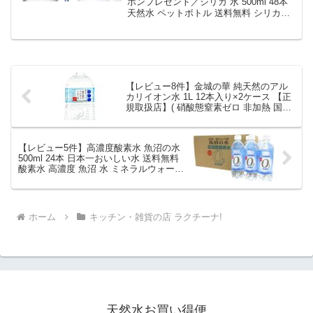
ォーター 富士清水
ポンプレゼント／シリカ 水 500ml 48本
天然水 ペットボトル 送料無料 シリカ水
JAPANWATER 飲料水 軟水 ウォ
ミネラルウォーター 富士清水
ーター【D】【代引き不可】｜価
JAPANWATER 飲料水 軟水 ウォーター
格・送料・ポイント還元まとめ
【D】【代引き不可】を徹底解説。キッチ
ン・雑貨の店 ラクチーナ!から2,990円で
販売中（送料込み・ポイント1倍）。実ユ
ーザーレビュー3件・平均評価2.33の商品
【レビュー8件】金城の華 純天然のアル
情報・購入方法まとめ。
カリイオン水 1L 12本入り×2ケース 【正
規取扱店】( 硝酸態窒素ゼロ 非加熱 国産
天然水 ミネラルウォーター 弱アルカリ性
)｜価格・送料・ポイント還元まとめ
【レビュー5件】高濃度酸素水 魚沼の水
500ml 24本 日本一おいしい水 送料無料
酸素水 高濃度 魚沼 水 ミネラルウォータ
ー プチ断食 水ダイエット お中元 お盆 帰
省 お土産 敬老の日 お歳暮｜価格・送
料・ポイント還元まとめ
ホーム
キッチン・雑貨の店 ラクチーナ!
天然水お買い得便