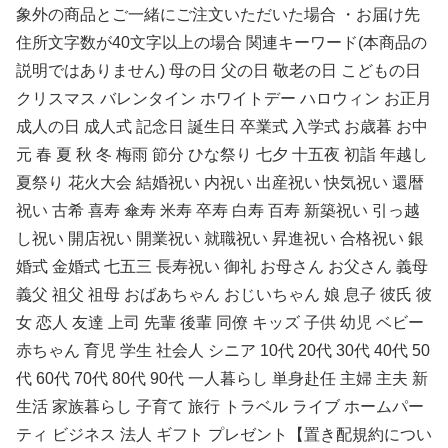
象外の商品とご一緒にご注文いただいた場合 ・お届け先
住所文字数が40文字以上の場合 関連キーワード(本商品の
説明ではありません) 母の日 父の日 敬老の日 こどもの日
クリスマス バレンタイン ホワイトデー ハロウィン お正月
成人の日 成人式 記念日 誕生日 卒業式 入学式 お歳暮 お中
元 春 夏 秋 冬 梅雨 節分 ひな祭り 七夕 十五夜 初詣 年越し
夏祭り 花火大会 結婚祝い 内祝い 出産祝い 快気祝い 還暦
祝い 古希 喜寿 傘寿 米寿 卒寿 白寿 百寿 新築祝い 引っ越
し祝い 開店祝い 開業祝い 就職祝い 昇進祝い 合格祝い 銀
婚式 金婚式 七五三 長寿祝い 御礼 お母さん お父さん 義母
義父 祖父 祖母 おばあちゃん おじいちゃん 娘 息子 彼氏 彼
女 恋人 友達 上司 先輩 後輩 同僚 キッズ 子供 幼児 ベビー
赤ちゃん 育児 学生 社会人 シニア 10代 20代 30代 40代 50
代 60代 70代 80代 90代 一人暮らし 単身赴任 主婦 主夫 新
生活 家族暮らし 子育て 旅行 トラベル ライブ ホームパー
ティ ビジネス 法人 ギフト プレゼント【置き配規約につい