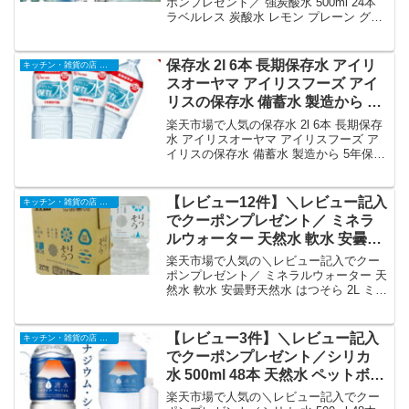
ツ 送料無料 炭酸 24 富士山の強炭
ポンプレゼント／ 強炭酸水 500ml 24本
ラベルレス 炭酸水 レモン プレーン グレ
酸水 ケース アイリスフーズ
ープフルーツ 送料無料 炭酸 24 富士山の
CRYSTALSPARK クリスタルス
強炭酸水 ケース アイリスフーズ
パーク アイリスオーヤマ｜価
CRYSTALSPARK クリスタルスパーク ア
保存水 2l 6本 長期保存水 アイリ
キッチン・雑貨の店 ラクチーナ!
格・送料・ポイント還元まとめ
イリスオーヤマを徹底解説。キッチン・
スオーヤマ アイリスフーズ アイ
雑貨の店 ラクチーナ!から1,580円で販売
リスの保存水 備蓄水 製造から 5
中（送料込み・ポイント1倍）。実ユーザ
年保存 防災グッズ 水 2リットル
ーレビュー25件・平均評価4.84の商品情
楽天市場で人気の保存水 2l 6本 長期保存
報・購入方法まとめ。
ペットボトル 車載 防災 災害 備蓄
水 アイリスオーヤマ アイリスフーズ ア
イリスの保存水 備蓄水 製造から 5年保存
災害用水 長期保存 ナチュラル ミ
防災グッズ 水 2リットル ペットボトル
ネラルウォーター 天然水 *｜価
車載 防災 災害 備蓄 災害用水 長期保存
格・送料・ポイント還元まとめ
ナチュラル ミネラルウォーター 天然水 *
【レビュー12件】＼レビュー記入
キッチン・雑貨の店 ラクチーナ!
を徹底解説。キッチン・雑貨の店 ラクチ
でクーポンプレゼント／ ミネラ
ーナ!から1,280円で販売中（送料込み・
ルウォーター 天然水 軟水 安曇野
ポイント1倍）。実ユーザーレビュー0
天然水 はつそら 2L ミネラルウォ
件・平均評価0の商品情報・購入方法まと
楽天市場で人気の＼レビュー記入でクー
め。
ーター 天然水 軟水 2L 水 安曇野
ポンプレゼント／ ミネラルウォーター 天
然水 軟水 安曇野天然水 はつそら 2L ミネ
6本セット 12本セット｜価格・送
ラルウォーター 天然水 軟水 2L 水 安曇野
料・ポイント還元まとめ
6本セット 12本セットを徹底解説。キッ
チン・雑貨の店 ラクチーナ!から1,080円
【レビュー3件】＼レビュー記入
キッチン・雑貨の店 ラクチーナ!
で販売中（送料込み・ポイント1倍）。実
でクーポンプレゼント／シリカ
ユーザーレビュー12件・平均評価4.83の
水 500ml 48本 天然水 ペットボト
商品情報・購入方法まとめ。
ル 送料無料 シリカ水 ミネラルウ
楽天市場で人気の＼レビュー記入でクー