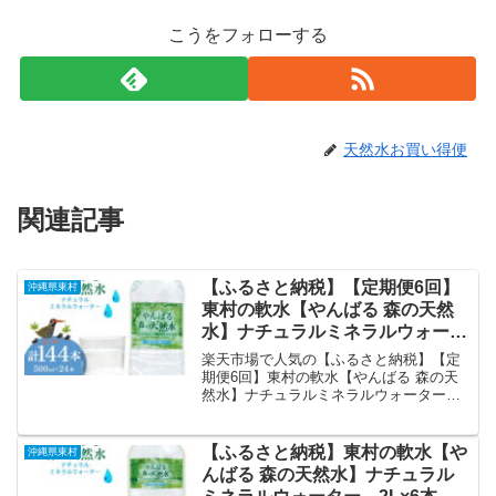
こうをフォローする
天然水お買い得便
関連記事
【ふるさと納税】【定期便6回】
沖縄県東村
東村の軟水【やんばる 森の天然
水】ナチュラルミネラルウォータ
ー 500ml×24本 天然水 ミネラル
楽天市場で人気の【ふるさと納税】【定
ウォーター 水 ソフトドリンク 飲
期便6回】東村の軟水【やんばる 森の天
然水】ナチュラルミネラルウォーター
料水 軟水 東村の水 天然水 お水
500ml×24本 天然水 ミネラルウォーター
ヤンバルの水 やんばる ヤンバル
水 ソフトドリンク 飲料水 軟水 東村の水
ペットボトル 500ml 防災 国産 長
天然水 お水 ヤンバルの水 やんばる ヤン
【ふるさと納税】東村の軟水【や
沖縄県東村
期保存 備蓄｜価格・送料・ポイ
バル ペットボトル 500ml 防災 国産 長期
んばる 森の天然水】ナチュラル
保存 備蓄を徹底解説。沖縄県東村から
ント還元まとめ