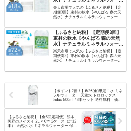
水】ナチュラルミネラルウォータ
57,000円で販売中（送料込み・ポイント1
ー 2L×6本 天然水 ミネラルウォ
倍）。実ユーザーレビュー0件・平均評価
楽天市場で人気の【ふるさと納税】【定
0の商品情報・購入方法まとめ。
ーター 水 ソフトドリンク 飲料水
期便3回】東村の軟水【やんばる 森の天
然水】ナチュラルミネラルウォーター
軟水 東村の水 天然水 お水 ヤンバ
2L×6本 天然水 ミネラルウォーター 水 ソ
ルの水 やんばる ヤンバル ペット
フトドリンク 飲料水 軟水 東村の水 天然
ボトル 2リットル 防災 国産 長期
水 お水 ヤンバルの水 やんばる ヤンバル
【ふるさと納税】【定期便3回】
沖縄県東村
保存 備蓄｜価格・送料・ポイン
ペットボトル 2リットル 防災 国産 長期
東村の軟水【やんばる 森の天然
保存 備蓄を徹底解説。沖縄県東村から
ト還元まとめ
水】ナチュラルミネラルウォータ
29,000円で販売中（送料込み・ポイント1
ー 500ml×24本 天然水 ミネラル
倍）。実ユーザーレビュー0件・平均評価
楽天市場で人気の【ふるさと納税】【定
0の商品情報・購入方法まとめ。
ウォーター 水 ソフトドリンク 飲
期便3回】東村の軟水【やんばる 森の天
然水】ナチュラルミネラルウォーター
料水 軟水 東村の水 天然水 お水
500ml×24本 天然水 ミネラルウォーター
ヤンバルの水 やんばる ヤンバル
水 ソフトドリンク 飲料水 軟水 東村の水
ペットボトル 500ml 防災 国産 長
天然水 お水 ヤンバルの水 やんばる ヤン
期保存 備蓄｜価格・送料・ポイ
バル ペットボトル 500ml 防災 国産 長期
保存 備蓄を徹底解説。沖縄県東村から
ント還元まとめ
35,000円で販売中（送料込み・ポイント1
【ポイント2倍！】6/26(金)限定！水 ミネ
倍）。実ユーザーレビュー0件・平均評価
ラルウォーター 天然水 トロロックス
0の商品情報・購入方法まとめ。
trolox 500ml 48本セット 送料無料｜価
格・送料・ポイント還元まとめ
【ふるさと納税】【全3回定期便】熊本
阿蘇のメイスイ 2L × 6本 2ケース（計12
本） 天然水 水 ミネラルウォーター 保存
2年 【丸富産業株式会社】[AYDB028]｜