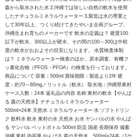
森から取水された水 2.沖縄では珍しい自然の軟水を使用
したナチュラルミネラルウォーター 3.製造は水の専業と
して30年以上、つくり続けてきたやいま企画グループ。
沖縄生まれ育ちのメーカーです 軟水の定義は？ 硬度100
以下が軟水、300以上が硬水、その間の100～300は中程
度の軟水がおおよその目安になります。 水質検査体制
は？ ミネラルウォーター検査のほか、原水調査、有機フ
ッ素化合物（PFOS・PFOA）の検査を行っております。
商品について 容量：500ml 賞味期限：製造より2年 硬
度：約70～80mg／リットル（軟水） 取水地：沖縄県東村
ケース入数：24本 返礼品の内容 名称 東村の軟水【やんば
る 森の天然水】ナチュラルミネラルウォーター
500ml×24本 天然水 ミネラルウォーター 水 ソフトドリン
ク 飲料水 軟水 東村の水 天然水 お水 ヤンバルの水 やんば
る ヤンバル ペットボトル 500ml 防災 国産 長期保存 備蓄
沖縄 東村 内容量 やんばる 森の天然水 500ml×24本（1ケ