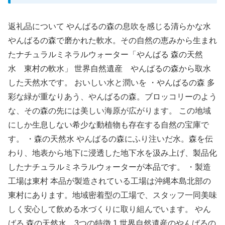
返礼品について やんばるの森の息吹を感じる清らかな水
やんばるの森で磨かれた軟水。その自然の恵みから生まれ
たナチュラルミネラルウォーター「やんばる 森の天然
水 東村の軟水」 世界自然遺産 やんばるの森から取水
した天然水です。 おいしい水と潤いを ・やんばるの森 多
彩な緑が重なりあう、やんばるの森。ブロッコリーのよう
な、その森の先には美しい海原が広がります。 この地域
にしか生息しない希少な動植物も存在する自然の宝庫で
す。 ・森の天然水 やんばるの森にふり注いだ水。森を伝
わり、地表から地下に浸透した地下水を汲み上げ、製品化
したナチュラルミネラルウォーターが本品です。 ・製造
工場は東村 本品が製造されている工場は沖縄本島北部の
東村にあります。地域密着型の工場で、スタッフ一同美味
しく安心して飲める水づくりに取り組んでいます。 やん
ばる 森の天然水 3つの特徴 1.世界自然遺産のやんばるの