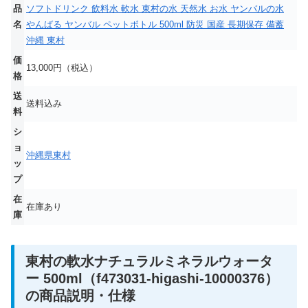
品
ソフトドリンク 飲料水 軟水 東村の水 天然水 お水 ヤンバルの水
名
やんばる ヤンバル ペットボトル 500ml 防災 国産 長期保存 備蓄
沖縄 東村
価
13,000円（税込）
格
送
送料込み
料
シ
ョ
沖縄県東村
ッ
プ
在
在庫あり
庫
東村の軟水ナチュラルミネラルウォータ
ー 500ml（f473031-higashi-10000376）
の商品説明・仕様