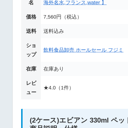
名
海外名水,フランス,water 】
価格
7,560円（税込）
送料
送料込み
ショ
飲料食品卸売 ホールセール フジミ
ップ
在庫
在庫あり
レビ
★4.0（1件）
ュー
(2ケース)エビアン 330ml ペットボ