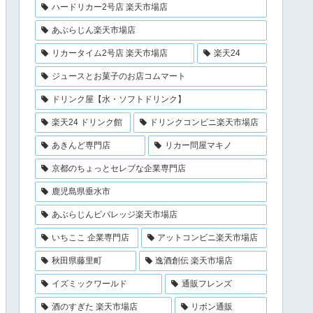
ハードリカー2号店 楽天市場店
あぶらじん楽天市場店
リカータイム2号店 楽天市場店
楽天24
ジュースとお菓子のお店コムマート
ドリンク屋【水・ソフトドリンク】
楽天24 ドリンク館
ドリンクコンビニ楽天市場店
あきんど専門店
リカー問屋マキノ
京都のちょっとセレブな企業専門店
鹿児島県垂水市
あぶらじんビバレッジ楽天市場店
いちここ 企業専門店
アットコンビニ楽天市場店
秋田県藤里町
逸酒創伝 楽天市場店
イズミックワールド
通販フレンズ
酒のすぎた 楽天市場店
リボン通販