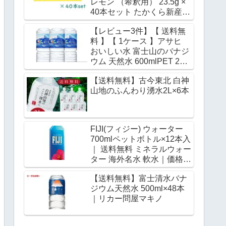
レモン （希釈用） 23.5g ×
40本セット たかくら新産業
レザーウッドハニー 宮古島
【レビュー3件】【 送料無
の海塩 水分補給 イオン補給
料 】【 1ケース 】アサヒ
ミネラルウォーター 炭酸水
おいしい水 富士山のバナジ
500mL 希釈 熱中症 対策｜
ウム 天然水 600mlPET 24
価格・送料・ポイント還元
本 ミネラルウォーター バナ
まとめ
【送料無料】古今東北 白神
ジウム水 みず お水 バナジ
山地のふんわり湧水2L×6本
ウム天然水 ペットボトル 水
大量 まとめ買い 軟水 国産
600ml ケース｜価格・送
料・ポイント還元まとめ
FIJI(フィジー) ウォーター
700mlペットボトル×12本入
｜ 送料無料 ミネラルウォー
ター 海外名水 軟水｜価格・
送料・ポイント還元まとめ
【送料無料】富士清水バナ
ジウム天然水 500ml×48本
｜リカー問屋マキノ