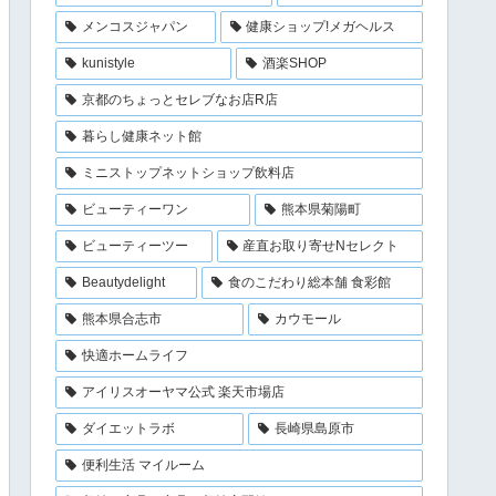
メンコスジャパン
健康ショップ!メガヘルス
kunistyle
酒楽SHOP
京都のちょっとセレブなお店R店
暮らし健康ネット館
ミニストップネットショップ飲料店
ビューティーワン
熊本県菊陽町
ビューティーツー
産直お取り寄せNセレクト
Beautydelight
食のこだわり総本舗 食彩館
熊本県合志市
カウモール
快適ホームライフ
アイリスオーヤマ公式 楽天市場店
ダイエットラボ
長崎県島原市
便利生活 マイルーム