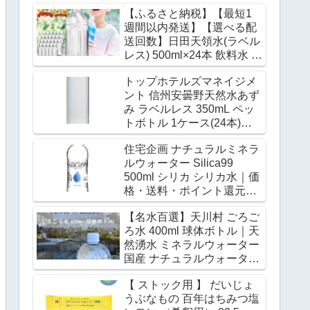
｜ 送料無料 ミネラルウォー
【ふるさと納税】【最短1
ター 発泡水 炭酸水｜価格・
週間以内発送】【選べる配
送料・ポイント還元まとめ
送回数】日田天領水(ラベル
レス) 500ml×24本 飲料水 水
みず 備蓄 防災 天然水 天然
トップホテルズマネイジメ
ミネラルウォーター みねら
ント 信州安曇野天然水あず
るうぉーたー ミネラル シリ
み ラベルレス 350mL ペッ
カ ラベルレス 日田市 / グリ
トボトル 1ケース(24本)
ーングループ株式会社
(4573127070394) 取り寄せ
[AREG059-062]｜価格・送
住宅企画 ナチュラルミネラ
商品｜価格・送料・ポイン
料・ポイント還元まとめ
ルウォーター Silica99
ト還元まとめ
500ml シリカ シリカ水｜価
格・送料・ポイント還元ま
とめ
【名水百選】天川村 ごろご
ろ水 400ml 球体ボトル｜天
然湧水 ミネラルウォーター
国産 ナチュラルウォーター
｜価格・送料・ポイント還
【 ストック用 】 だいじょ
元まとめ
うぶなもの 百年はちみつ塩