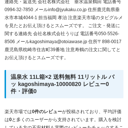
連絡先・返送先 会社名株式会社 垂水温泉鶴田 電話番号
0994-32-7850 メールinfo@jyukaku.co.jp 住所鹿児島県垂
水市本城4044-1 担当福岡 孝治 注意楽天市場のタビグルメ
を見たとお伝え頂けるとスムーズです。 ご注文・発送に
関する連絡先 会社名株式会社うりば 電話番号050-5526-
8506 メールkagoshimaya@otoiawase.jp 住所〒898-0017
鹿児島県枕崎市住吉町39番地 注意寿鶴の注文に関してと
お伝え頂けるとスムーズです。
温泉水 11L箱×2 送料無料 11リットル バ
ッ kagoshimaya-10000820 レビュー0
件・評価0
楽天市場では
0件のレビュー
が投稿されており、平均評価
は
0
と多くのユーザーから支持されています。購入を検討
している方の不安材料も実際のレビューをチェックするこ