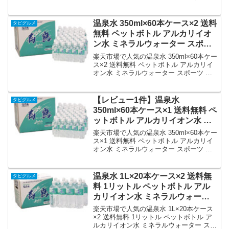
ポーツ時の水分補給や備蓄用に最適。送
料無料で鹿児島から直送します。ぜひお
試しください。
温泉水 350ml×60本ケース×2 送料
タビグルメ
無料 ペットボトル アルカリイオ
ン水 ミネラルウォーター スポー
ツ レジャー 日常 備蓄 天然水 贈
楽天市場で人気の温泉水 350ml×60本ケー
り物 鹿児島 健康 ナチュラル 寿鶴
ス×2 送料無料 ペットボトル アルカリイ
オン水 ミネラルウォーター スポーツ レ
タビグルメ｜価格・送料・ポイン
ジャー 日常 備蓄 天然水 贈り物 鹿児島
ト還元まとめ
健康 ナチュラル 寿鶴 タビグルメを徹底
解説。タビグルメから17,680円で販売中
【レビュー1件】温泉水
タビグルメ
（送料込み・ポイント1倍）。実ユーザー
350ml×60本ケース×1 送料無料 ペ
レビュー0件・平均評価0の商品情報・購
ットボトル アルカリイオン水 ミ
入方法まとめ。
ネラルウォーター スポーツ レジ
楽天市場で人気の温泉水 350ml×60本ケー
ャー 日常 料理備蓄 贈り物 天然水
ス×1 送料無料 ペットボトル アルカリイ
オン水 ミネラルウォーター スポーツ レ
鹿児島 健康 ナチュラル 寿鶴 タビ
ジャー 日常 料理備蓄 贈り物 天然水 鹿児
グルメ｜価格・送料・ポイント還
島 健康 ナチュラル 寿鶴 タビグルメを徹
元まとめ
底解説。タビグルメから9,180円で販売中
温泉水 1L×20本ケース×2 送料無
タビグルメ
（送料込み・ポイント1倍）。実ユーザー
料 1リットル ペットボトル アル
レビュー1件・平均評価4の商品情報・購
カリイオン水 ミネラルウォータ
入方法まとめ。
ー スポーツ レジャー 備蓄 贈り物
楽天市場で人気の温泉水 1L×20本ケース
天然水 鹿児島 ナチュラル 寿鶴 健
×2 送料無料 1リットル ペットボトル ア
ルカリイオン水 ミネラルウォーター スポ
康生活 タビグルメ｜価格・送