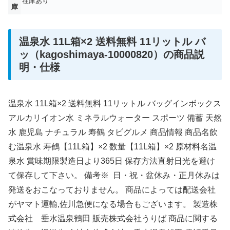
在庫あり
庫
温泉水 11L箱×2 送料無料 11リットル バ
ッ（kagoshimaya-10000820）の商品説
明・仕様
温泉水 11L箱×2 送料無料 11リットル バッグインボックス
アルカリイオン水 ミネラルウォーター スポーツ 備蓄 天然
水 鹿児島 ナチュラル 寿鶴 タビグルメ 商品情報 商品名飲
む温泉水 寿鶴【11L箱】×2 数量【11L箱】×2 原材料名温
泉水 賞味期限製造日より365日 保存方法直射日光を避け
て保存して下さい。 備考※ 日・祝・盆休み・正月休みは
発送をおこなっておりません。 商品によっては配送会社
がヤマト運輸,佐川急便になる場合もございます。 製造株
式会社 垂水温泉鶴田 販売株式会社うりば 商品に関する