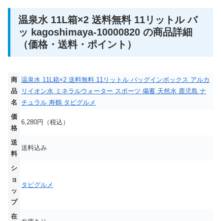
温泉水 11L箱×2 送料無料 11リットル バ
ッ kagoshimaya-10000820 の商品詳細
（価格・送料・ポイント）
商
温泉水 11L箱×2 送料無料 11リットル バッグインボックス アルカ
品
リイオン水 ミネラルウォーター スポーツ 備蓄 天然水 鹿児島 ナ
名
チュラル 寿鶴 タビグルメ
価
6,280円（税込）
格
送
送料込み
料
シ
ョ
タビグルメ
ッ
プ
在