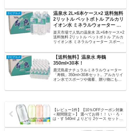
ーツ レジャー 備蓄 贈り物 天然水 鹿児島
料・ポイント還元まとめ
ナチュラル 寿鶴 健康生活 タビグルメを
徹底解説。タビグルメから10,980円で販
温泉水 2L×6本ケース×2 送料無料
タビグルメ
売中（送料込み・ポイント1倍）。実ユー
2リットル ペットボトル アルカリ
ザーレビュー0件・平均評価0の商品情
イオン水 ミネラルウォーター ス
報・購入方法まとめ。
ポーツ 備蓄 贈り物 天然水 鹿児島
楽天市場で人気の温泉水 2L×6本ケース×2
ナチュラル 寿鶴 健康生活 タビグ
送料無料 2リットル ペットボトル アルカ
リイオン水 ミネラルウォーター スポーツ
ルメ｜価格・送料・ポイント還元
備蓄 贈り物 天然水 鹿児島 ナチュラル 寿
まとめ
鶴 健康生活 タビグルメを徹底解説。タビ
グルメから7,780円で販売中（送料込み・
【送料無料】温泉水 寿鶴
タビグルメ
ポイント1倍）。実ユーザーレビュー0
350ml×30本！
件・平均評価0の商品情報・購入方法まと
め。
鹿児島産ナチュラルミネラルウォーター
「寿鶴」350ml×30本セット。アルカリイ
オン水でスポーツや備蓄、贈り物にも最
適です。タビグルメから送料無料でお届
けします。
【レビュー1件】【10％OFFクーポン対象
＜期間限定＞】 選べてお得！！ い・ろ・
は・す 540ml よりどり 2ケース セット
48本 （24本×2ケース） 天然水 もも ピー
チ マスカット れもん 500ml 軟水 ミネラ