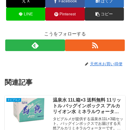
X
Facebook
はてブ
LINE
Pinterest
コピー
こうをフォローする
天然水お買い得便
関連記事
温泉水 11L箱×3 送料無料 11リッ
タビグルメ
トル バッグインボックス アルカ
リイオン水 ミネラルウォーター
スポーツ 備蓄 天然水 鹿児島 ナチ
タビグルメが提供する温泉水11L×3箱セッ
ュラル 寿鶴 タビグルメ｜価格・
ト。バッグインボックスでお届けする天
然アルカリミネラルウォーターです。ス
送料・ポイント還元まとめ