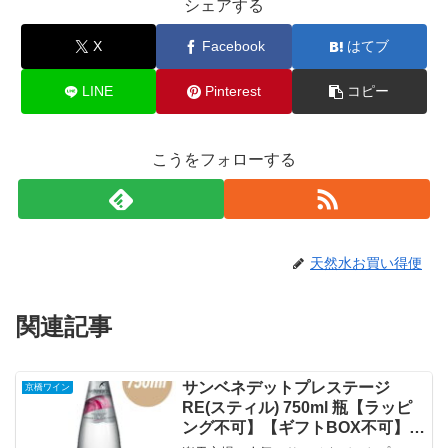
シェアする
X
Facebook
はてブ
LINE
Pinterest
コピー
こうをフォローする
天然水お買い得便
関連記事
サンベネデットプレステージ
京橋ワイン
RE(スティル) 750ml 瓶【ラッピ
ング不可】【ギフトBOX不可】
イタリア産 天然ミネラルウォー