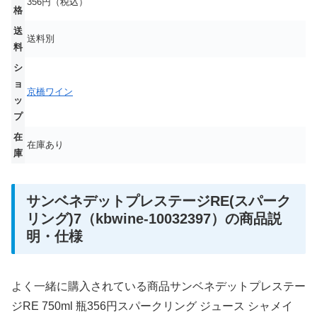
356円（税込）
格
送
送料別
料
シ
ョ
京橋ワイン
ッ
プ
在
在庫あり
庫
サンベネデットプレステージRE(スパーク
リング)7（kbwine-10032397）の商品説
明・仕様
よく一緒に購入されている商品サンベネデットプレステー
ジRE 750ml 瓶356円スパークリング ジュース シャメイ