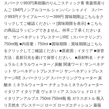
スパークリ993円果樹園のりんごスティック青 青森県産り
んご 194円ノンアルコール シャンパン シャメイ スパー
ク993円ドライブルーベリー399円 賞味期限はこちらをク
リックしてご確認ください ⇒ [賞味期限を表示] ★こちら
の商品はラッピングできません。何卒ご了承くださいま
せ。 サンベネデットプレステージRE（スパークリング）
750ml瓶 ■内容量：750ml ■賞味期限：賞味期限はこちら
をクリックしてご確認ください ■原産国：イタリア ■保管
方法：直射日光を避けて保管ください。 ■原材料名：ナチ
ュラルミネラルウォーター／炭酸 関連ワード: サンベネデ
ット サンベネデットプレステージ サンベネデットプレス
テージRE スパークリング スパークリングウォーター 炭
酸水 ミネラルウォーター ナチュラルミネラルウォーター
イタリア イタリア産 ヴェネツィア スコルツェ ドロミテ
イタリアンアルプス 750ml 750ml瓶 瓶 ガラスボトル 瓶入
り天然水 プレステージ ローズ ローズエディション 薔薇