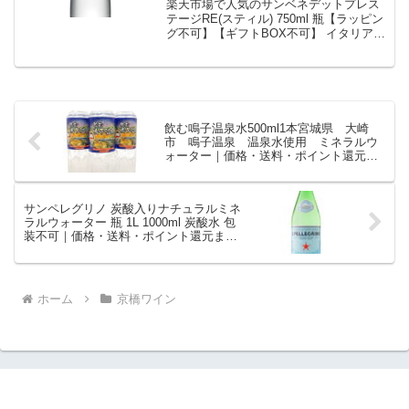
楽天市場で人気のサンベネデットプレス
ター ガラス瓶 ボトリング スコル
テージRE(スティル) 750ml 瓶【ラッピン
グ不可】【ギフトBOX不可】 イタリア産
ツェ ヴェネツィア ドロミテ 雪解
天然ミネラルウォーター ガラス瓶 ボトリ
け水 テーブルウォーター 食事用
ング スコルツェ ヴェネツィア ドロミテ
水 プレステージ｜価格・送料・
雪解け水 テーブルウォーター 食事用水
ポイント還元まとめ
プレステージを徹底解説。京橋ワインか
ら356円で販売中（送料別・ポイント1
倍）。実ユーザーレビュー0件・平均評価
飲む鳴子温泉水500ml1本宮城県 大崎
0の商品情報・購入方法まとめ。
市 鳴子温泉 温泉水使用 ミネラルウ
ォーター｜価格・送料・ポイント還元ま
とめ
サンペレグリノ 炭酸入りナチュラルミネ
ラルウォーター 瓶 1L 1000ml 炭酸水 包
装不可｜価格・送料・ポイント還元まと
め
ホーム
京橋ワイン