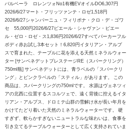
バルベーラ ロレンツォNo1有機EVオイルDO6,307円
2026/6/27マート・フリッツァンテ・ロゼ1,518円
2026/6/27シャンパーニュ・フィリポナ・クロ・デ・ゴワ
セ 55,000円2026/6/27ピエール・シャヴァン・ピエー
ル・ゼロ・ロゼ・ス1,836円2026/6/27すべてパーカーフル
ボディ赤お試し3本セット！6,820円イタリアン・アルプ
スで育まれた、テーブルに花を添える天然ミネラルウォー
ター [サンベネデットプレステージRE（スパークリング）
750ml瓶] サンベネデットには、青ラベルの「スパークリ
ング」とピンクラベルの「スティル」があります。 この
商品は、スパークリングの750mlです。 水源はヴェネツィ
アの北西に位置するスコルツェで、遠く背後に控えるイタ
リアン・アルプス、ドロミテ山群の雪解け水が長い年月を
かけてたどり着いた天然のミネラルウォーターです。 硬
すぎず、軟らかすぎないニュートラルな味わいは、食事を
引き立てるテーブルウォーターとして広く支持されていま