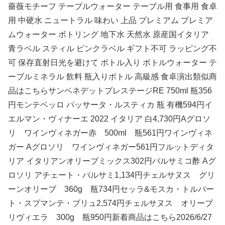
薔薇モチーフ テーブルウォーター テーブル用 食事用 食卓
用 中硬水 ニュートラル 味わい 上品 プレミアム プレミア
ムウォーター ボトリング 地下水 天然水 原産国イタリア
青ラベル スティル ピンクラベル ギフト不可 ラッピング不
可 保存直射日光を避けて ボトル入り ボトルウォーター テ
ーブルミネラル 飲料 瓶入りボトル 高級感 食卓演出類似商
品はこちらサンベネデットプレステージRE 750ml 瓶356
円モンテベッロ パッサータ・ルスティカ 瓶 有機594円イ
エルマン・ヴィナーエ 2022 イタリア 白4,730円Aグロソ
リ ワインヴィネガー赤 500ml 瓶561円ワインヴィネ
ガー Aグロソリ ワインヴィネガー561円フルットディタ
リア イタリアンオリーブミックス302円バルサミコ酢 Aグ
ロソリ アチェート・バルサミ1,134円チェルサヌス グリ
ーンオリーブ 360g 瓶734円セッラ&モスカ・トルバー
ト・スプマンテ・ブリュ2,574円チェルサヌス オリーブ
リヴィエラ 300g 瓶950円新着商品はこちら2026/6/27