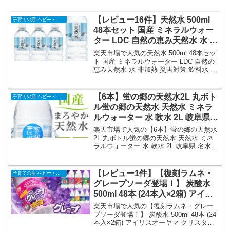
【レビュー16件】天然水 500ml
子育ての店 ベビー・キッズ
48本セット 国産 ミネラルウォー
ター LDC 自然の恵み天然水 水 非
加熱 災害対策 飲料水 備蓄 500ml
楽天市場で人気の天然水 500ml 48本セッ
ペットボトル ライフドリンクカ
ト 国産 ミネラルウォーター LDC 自然の
恵み天然水 水 非加熱 災害対策 飲料水 備
ンパニー【代引不可】｜価格・送
蓄 500ml ペットボトル ライフドリンクカ
料・ポイント還元まとめ
ンパニー【代引不可】を徹底解説。子育
ての店 ベビー・キッズから2,210円で販
【6本】蛍の郷の天然水2L 丸ボト
子育ての店 ベビー・キッズ
売中（送料込み・ポイント1倍）。実ユー
ル蛍の郷の天然水 天然水 ミネラ
ザーレビュー16件・平均評価4.63の商品
ルウォーター 水 軟水 2L 岐阜県
情報・購入方法まとめ。
名水百選 長良川 【代引不可】｜
楽天市場で人気の【6本】蛍の郷の天然水
価格・送料・ポイント還元まとめ
2L 丸ボトル蛍の郷の天然水 天然水 ミネ
ラルウォーター 水 軟水 2L 岐阜県 名水百
選 長良川 【代引不可】を徹底解説。子育
ての店 ベビー・キッズから1,080円で販
売中（送料込み・ポイント1倍）。実ユー
【レビュー1件】【復刻ラムネ・
子育ての店 ベビー・キッズ
ザーレビュー0件・平均評価0の商品情
グレープソーダ登場！】 炭酸水
報・購入方法まとめ。
500ml 48本 (24本入×2箱) アイリ
スオーヤマ クリスタルスパーク
楽天市場で人気の【復刻ラムネ・グレー
強炭酸水 ラムネ グレープソーダ
プソーダ登場！】 炭酸水 500ml 48本 (24
本入×2箱) アイリスオーヤマ クリスタル
レモン フレーバー プレーン 天然