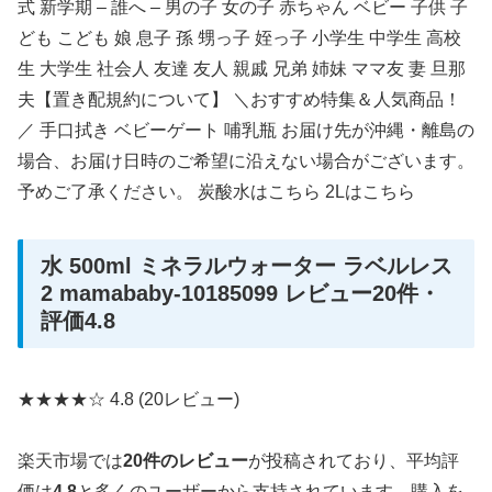
式 新学期 – 誰へ – 男の子 女の子 赤ちゃん ベビー 子供 子
ども こども 娘 息子 孫 甥っ子 姪っ子 小学生 中学生 高校
生 大学生 社会人 友達 友人 親戚 兄弟 姉妹 ママ友 妻 旦那
夫【置き配規約について】 ＼おすすめ特集＆人気商品！
／ 手口拭き ベビーゲート 哺乳瓶 お届け先が沖縄・離島の
場合、お届け日時のご希望に沿えない場合がございます。
予めご了承ください。 炭酸水はこちら 2Lはこちら
水 500ml ミネラルウォーター ラベルレス
2 mamababy-10185099 レビュー20件・
評価4.8
★★★★☆
4.8
(20レビュー)
楽天市場では
20件のレビュー
が投稿されており、平均評
価は
4.8
と多くのユーザーから支持されています。購入を