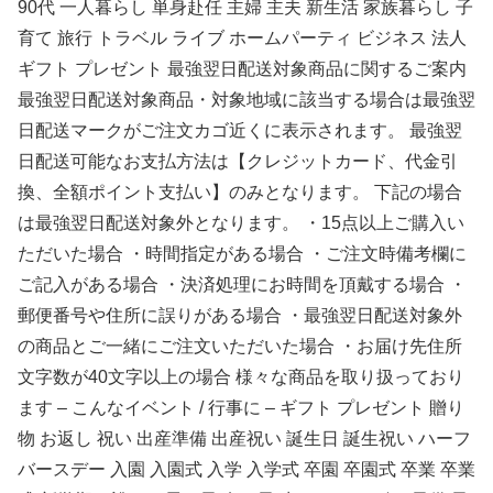
90代 一人暮らし 単身赴任 主婦 主夫 新生活 家族暮らし 子
育て 旅行 トラベル ライブ ホームパーティ ビジネス 法人
ギフト プレゼント 最強翌日配送対象商品に関するご案内
最強翌日配送対象商品・対象地域に該当する場合は最強翌
日配送マークがご注文カゴ近くに表示されます。 最強翌
日配送可能なお支払方法は【クレジットカード、代金引
換、全額ポイント支払い】のみとなります。 下記の場合
は最強翌日配送対象外となります。 ・15点以上ご購入い
ただいた場合 ・時間指定がある場合 ・ご注文時備考欄に
ご記入がある場合 ・決済処理にお時間を頂戴する場合 ・
郵便番号や住所に誤りがある場合 ・最強翌日配送対象外
の商品とご一緒にご注文いただいた場合 ・お届け先住所
文字数が40文字以上の場合 様々な商品を取り扱っており
ます – こんなイベント / 行事に – ギフト プレゼント 贈り
物 お返し 祝い 出産準備 出産祝い 誕生日 誕生祝い ハーフ
バースデー 入園 入園式 入学 入学式 卒園 卒園式 卒業 卒業