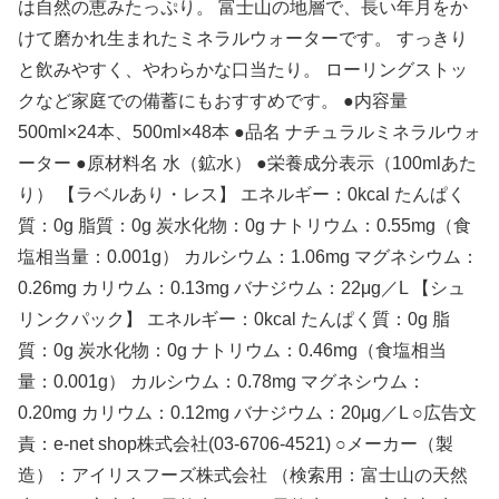
は自然の恵みたっぷり。 富士山の地層で、長い年月をか
けて磨かれ生まれたミネラルウォーターです。 すっきり
と飲みやすく、やわらかな口当たり。 ローリングストッ
クなど家庭での備蓄にもおすすめです。 ●内容量
500ml×24本、500ml×48本 ●品名 ナチュラルミネラルウォ
ーター ●原材料名 水（鉱水） ●栄養成分表示（100mlあた
り） 【ラベルあり・レス】 エネルギー：0kcal たんぱく
質：0g 脂質：0g 炭水化物：0g ナトリウム：0.55mg（食
塩相当量：0.001g） カルシウム：1.06mg マグネシウム：
0.26mg カリウム：0.13mg バナジウム：22μg／L 【シュ
リンクパック】 エネルギー：0kcal たんぱく質：0g 脂
質：0g 炭水化物：0g ナトリウム：0.46mg（食塩相当
量：0.001g） カルシウム：0.78mg マグネシウム：
0.20mg カリウム：0.12mg バナジウム：20μg／L ○広告文
責：e-net shop株式会社(03-6706-4521) ○メーカー（製
造）：アイリスフーズ株式会社 （検索用：富士山の天然