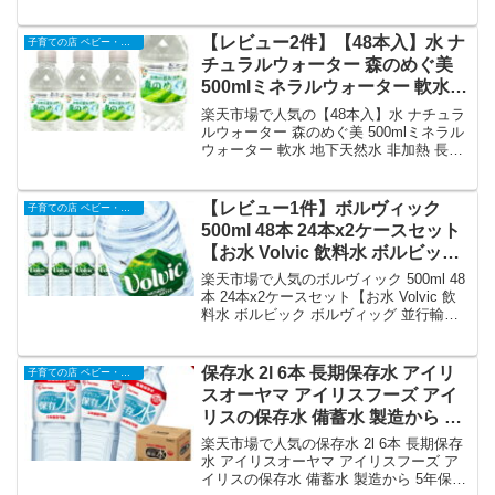
スパーク 強炭酸水 ラムネ グレープソー
水 無糖 ペットボトル アイリスフ
ダ レモン フレーバー プレーン 天然水 無
ーズ 炭酸 *｜価格・送料・ポイン
糖 ペットボトル アイリスフーズ 炭酸 *を
【レビュー2件】【48本入】水 ナ
子育ての店 ベビー・キッズ
ト還元まとめ
徹底解説。子育ての店 ベビー・キッズか
チュラルウォーター 森のめぐ美
ら2,080円で販売中（送料込み・ポイント
500mlミネラルウォーター 軟水
1倍）。実ユーザーレビュー1件・平均評
地下天然水 非加熱 長良川 備蓄 災
価5の商品情報・購入方法まとめ。
楽天市場で人気の【48本入】水 ナチュラ
害対策 ペットボトル ビクトリー
ルウォーター 森のめぐ美 500mlミネラル
ウォーター 軟水 地下天然水 非加熱 長良
【代引不可】｜価格・送料・ポイ
川 備蓄 災害対策 ペットボトル ビクトリ
ント還元まとめ
ー【代引不可】を徹底解説。子育ての店
ベビー・キッズから2,980円で販売中（送
【レビュー1件】ボルヴィック
子育ての店 ベビー・キッズ
料込み・ポイント1倍）。実ユーザーレビ
500ml 48本 24本x2ケースセット
ュー2件・平均評価2.5の商品情報・購入
【お水 Volvic 飲料水 ボルビック
方法まとめ。
ボルヴィッグ 並行輸入 水 ドリン
楽天市場で人気のボルヴィック 500ml 48
ク海外名水 ミネラルウォータ
本 24本x2ケースセット【お水 Volvic 飲
料水 ボルビック ボルヴィッグ 並行輸入
ー】【代引不可】｜価格・送料・
水 ドリンク海外名水 ミネラルウォータ
ポイント還元まとめ
ー】【代引不可】を徹底解説。子育ての
店 ベビー・キッズから5,110円で販売中
保存水 2l 6本 長期保存水 アイリ
子育ての店 ベビー・キッズ
（送料込み・ポイント1倍）。実ユーザー
スオーヤマ アイリスフーズ アイ
レビュー1件・平均評価2の商品情報・購
リスの保存水 備蓄水 製造から 5
入方法まとめ。
年保存 防災グッズ 水 2リットル
楽天市場で人気の保存水 2l 6本 長期保存
ペットボトル 車載 防災 災害 備蓄
水 アイリスオーヤマ アイリスフーズ ア
イリスの保存水 備蓄水 製造から 5年保存
災害用水 長期保存 ナチュラル ミ