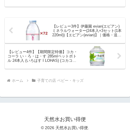
防災グッズ 水 2リットル ペットボトル
ネラルウォーター 天然水 *｜価
車載 防災 災害 備蓄 災害用水 長期保存
格・送料・ポイント還元まとめ
ナチュラル ミネラルウォーター 天然水 *
を徹底解説。子育ての店 ベビー・キッズ
から1,380円で販売中（送料込み・ポイン
ト1倍）。実ユーザーレビュー0件・平均
【レビュー3件】伊藤園 evian(エビアン)
評価0の商品情報・購入方法まとめ。
ミネラルウォーター(24本入×3セット(1本
220ml))【エビアン(evian)】｜価格・送
料・ポイント還元まとめ
【レビュー4件】【期間限定特価】コカ・
コーラ い・ろ・は・す 285mlペットボト
ル 24本入 (いろはす I LOHAS) (コカコー
ラ) (ミネラルウォーター 水)｜価格・送
料・ポイント還元まとめ
ホーム
子育ての店 ベビー・キッズ
天然水お買い得便
© 2026 天然水お買い得便.