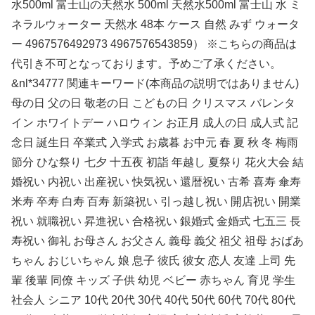
水500ml 富士山の天然水 500ml 天然水500ml 富士山 水 ミ
ネラルウォーター 天然水 48本 ケース 自然 みず ウォータ
ー 4967576492973 4967576543859） ※こちらの商品は
代引き不可となっております。予めご了承ください。
&nl*34777 関連キーワード(本商品の説明ではありません)
母の日 父の日 敬老の日 こどもの日 クリスマス バレンタ
イン ホワイトデー ハロウィン お正月 成人の日 成人式 記
念日 誕生日 卒業式 入学式 お歳暮 お中元 春 夏 秋 冬 梅雨
節分 ひな祭り 七夕 十五夜 初詣 年越し 夏祭り 花火大会 結
婚祝い 内祝い 出産祝い 快気祝い 還暦祝い 古希 喜寿 傘寿
米寿 卒寿 白寿 百寿 新築祝い 引っ越し祝い 開店祝い 開業
祝い 就職祝い 昇進祝い 合格祝い 銀婚式 金婚式 七五三 長
寿祝い 御礼 お母さん お父さん 義母 義父 祖父 祖母 おばあ
ちゃん おじいちゃん 娘 息子 彼氏 彼女 恋人 友達 上司 先
輩 後輩 同僚 キッズ 子供 幼児 ベビー 赤ちゃん 育児 学生
社会人 シニア 10代 20代 30代 40代 50代 60代 70代 80代