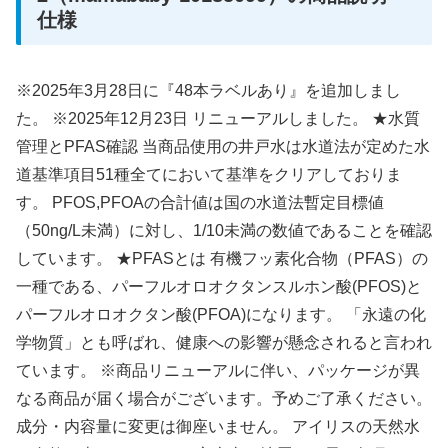
仕様
※2025年3月28日に『48本ラベルあり』を追加しまし
た。 ※2025年12月23日 リニューアルしました。 ★水質
管理とPFAS確認 当商品使用の井戸水は水道法が定めた水
道基準項目51種全てにおいて基準をクリアしておりま
す。 PFOS,PFOAの合計値は国の水道法暫定目標値
（50ng/L未満）に対し、1/10未満の数値であることを確認
しています。 ★PFASとは 有機フッ素化合物（PFAS）の
一種である、パーフルオロオクタンスルホン酸(PFOS)と
パーフルオロオクタン酸(PFOA)になります。 「永遠の化
学物質」とも呼ばれ、健康への影響が懸念されると言われ
ています。 ※商品リニューアルに伴い、パッケージが異
なる商品が届く場合がございます。予めご了承ください。
成分・内容量に変更は御座いません。 アイリスの天然水