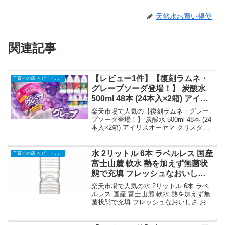
天然水お買い得便
関連記事
【レビュー1件】【復刻ラムネ・
子育ての店 ベビー・キッズ
グレープソーダ登場！】 炭酸水
500ml 48本 (24本入×2箱) アイリ
スオーヤマ クリスタルスパーク
楽天市場で人気の【復刻ラムネ・グレー
強炭酸水 ラムネ グレープソーダ
プソーダ登場！】 炭酸水 500ml 48本 (24
本入×2箱) アイリスオーヤマ クリスタル
レモン フレーバー プレーン 天然
スパーク 強炭酸水 ラムネ グレープソー
水 無糖 ペットボトル アイリスフ
ダ レモン フレーバー プレーン 天然水 無
ーズ 炭酸 *｜価格・送料・ポイン
糖 ペットボトル アイリスフーズ 炭酸 *を
水 2リットル 6本 ラベルレス 国産
子育ての店 ベビー・キッズ
ト還元まとめ
徹底解説。子育ての店 ベビー・キッズか
富士山麓 軟水 熱を加えず無菌状
ら2,080円で販売中（送料込み・ポイント
態で充填 フレッシュなおいしさ
1倍）。実ユーザーレビュー1件・平均評
お水 ミネラルウォーター 天然水
価5の商品情報・購入方法まとめ。
楽天市場で人気の水 2リットル 6本 ラベ
みず ペットボトル 分別がラク 防
ルレス 国産 富士山麓 軟水 熱を加えず無
菌状態で充填 フレッシュなおいしさ お水
災 備蓄 ストック まとめ買い 甲斐
ミネラルウォーター 天然水 みず ペット
のやさしい水 2L *｜価格・送料・
ボトル 分別がラク 防災 備蓄 ストック ま
ポイント還元まとめ