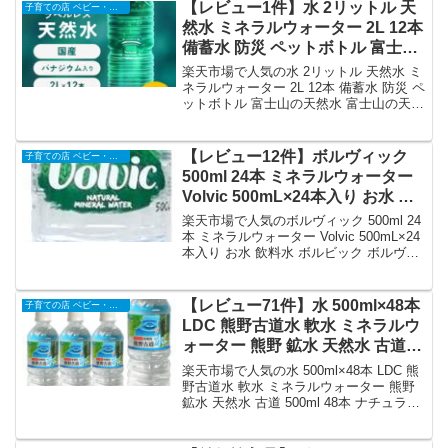
とめ買い 甲斐のやさしい水 2L *を徹底解
【レビュー1件】水 2リットル 天
子育ての店 ベビー・キッズ
説。子育ての店 ベビー・キッズから980
然水 ミネラルウォーター 2L 12本
円で販売中（送料込み・ポイント1倍）。
備蓄水 防災 ペットボトル 富士山
実ユーザーレビュー0件・平均評価0の商
の天然水 富士山の天然水 富士山
品情報・購入方法まとめ。
楽天市場で人気の水 2リットル 天然水 ミ
の天然水 2L 富士山 水 12本ケー
ネラルウォーター 2L 12本 備蓄水 防災 ペ
ットボトル 富士山の天然水 富士山の天然
ス 自然 みず ウォーター アイリス
水 富士山の天然水 2L 富士山 水 12本ケー
フーズ 備蓄 備蓄用 防災グッズ 飲
ス 自然 みず ウォーター アイリスフーズ
料 飲料水｜価格・送料・ポイン
備蓄 備蓄用 防災グッズ 飲料 飲料水を徹
【レビュー12件】ボルヴィック
子育ての店 ベビー・キッズ
ト還元まとめ
底解説。子育ての店 ベビー・キッズから
500ml 24本 ミネラルウォーター
2,160円で販売中（送料込み・ポイント1
Volvic 500mL×24本入り お水 飲
倍）。実ユーザーレビュー1件・平均評価
料水 ボルビック ボルヴィッグ 並
4の商品情報・購入方法まとめ。
楽天市場で人気のボルヴィック 500ml 24
行輸入 水 ドリンク 海外名水 軟水
本 ミネラルウォーター Volvic 500mL×24
本入り お水 飲料水 ボルビック ボルヴィ
【代引き不可】｜価格・送料・ポ
ッグ 並行輸入 水 ドリンク 海外名水 軟水
イント還元まとめ
【代引き不可】を徹底解説。子育ての店
ベビー・キッズから2,750円で販売中（送
【レビュー71件】水 500ml×48本
子育ての店 ベビー・キッズ
料込み・ポイント1倍）。実ユーザーレビ
LDC 熊野古道水 軟水 ミネラルウ
ュー12件・平均評価4.42の商品情報・購
ォーター 熊野 鉱水 天然水 古道
入方法まとめ。
500ml 48本 ナチュラル ペットボ
楽天市場で人気の水 500ml×48本 LDC 熊
トル ライフドリンクカンパニー
野古道水 軟水 ミネラルウォーター 熊野
鉱水 天然水 古道 500ml 48本 ナチュラル
【代引不可】｜価格・送料・ポイ
ペットボトル ライフドリンクカンパニー
ント還元まとめ
【代引不可】を徹底解説。子育ての店 ベ