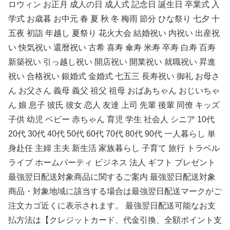
ロウィン お正月 成人の日 成人式 記念日 誕生日 卒業式 入
学式 お歳暮 お中元 春 夏 秋 冬 梅雨 節分 ひな祭り 七夕 十
五夜 初詣 年越し 夏祭り 花火大会 結婚祝い 内祝い 出産祝
い 快気祝い 還暦祝い 古希 喜寿 傘寿 米寿 卒寿 白寿 百寿
新築祝い 引っ越し祝い 開店祝い 開業祝い 就職祝い 昇進
祝い 合格祝い 銀婚式 金婚式 七五三 長寿祝い 御礼 お母さ
ん お父さん 義母 義父 祖父 祖母 おばあちゃん おじいちゃ
ん 娘 息子 彼氏 彼女 恋人 友達 上司 先輩 後輩 同僚 キッズ
子供 幼児 ベビー 赤ちゃん 育児 学生 社会人 シニア 10代
20代 30代 40代 50代 60代 70代 80代 90代 一人暮らし 単
身赴任 主婦 主夫 新生活 家族暮らし 子育て 旅行 トラベル
ライブ ホームパーティ ビジネス 法人 ギフト プレゼント
最強翌日配送対象商品に関するご案内 最強翌日配送対象
商品・対象地域に該当する場合は最強翌日配送マークがご
注文カゴ近くに表示されます。 最強翌日配送可能なお支
払方法は【クレジットカード、代金引換、全額ポイント支