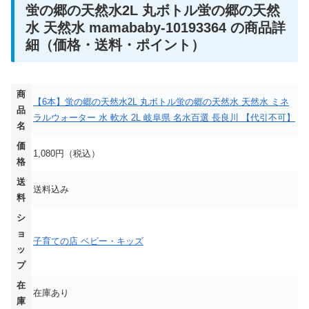
蛍の郷の天然水2L 丸ボトル蛍の郷の天然
水 天然水 mamababy-10193364 の商品詳
細（価格・送料・ポイント）
商
【6本】蛍の郷の天然水2L 丸ボトル蛍の郷の天然水 天然水 ミネ
品
ラルウォーター 水 軟水 2L 岐阜県 名水百選 長良川 【代引不可】
名
価
1,080円（税込）
格
送
送料込み
料
シ
ョ
子育ての店 ベビー・キッズ
ッ
プ
在
在庫あり
庫