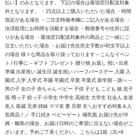
払い】のみとなります。 下記の場合は最強翌日配送対象
外となります。 ・15点以上ご購入いただいた場合 ・時間
指定がある場合 ・ご注文時備考欄にご記入がある場合 ・
決済処理にお時間を頂戴する場合 ・郵便番号や住所に誤
りがある場合 ・最強翌日配送対象外の商品とご一緒にご
注文いただいた場合 ・お届け先住所文字数が40文字以上
の場合 様々な商品を取り扱っております – こんなイベン
ト / 行事に – ギフト プレゼント 贈り物 お返し 祝い 出産
準備 出産祝い 誕生日 誕生祝い ハーフバースデー 入園 入
園式 入学 入学式 卒園 卒園式 卒業 卒業式 新学期 – 誰へ –
男の子 女の子 赤ちゃん ベビー 子供 子ども こども 娘 息子
孫 甥っ子 姪っ子 小学生 中学生 高校生 大学生 社会人 友達
友人 親戚 兄弟 姉妹 ママ友 妻 旦那 夫＼おすすめ特集＆人
気商品！／ 手口拭き ベビーゲート 哺乳瓶 お届け先が沖
縄・離島の場合、お届け日時のご希望に沿えない場合がご
ざいます。予めご了承ください。 こちらは1箱（2L×6