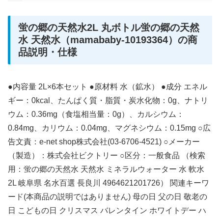
蛍の郷の天然水2L 丸ボトル蛍の郷の天然
水 天然水（mamababy-10193364）の商
品説明・仕様
●内容量 2L×6本セット ●原材料 水（鉱水） ●成分 エネル
ギー：0kcal、たんぱく質・脂質・炭水化物：0g、ナトリ
ウム：0.36mg（食塩相当量：0g）、カルシウム：
0.84mg、カリウム：0.04mg、マグネシウム：0.15mg ○広
告文責：e-net shop株式会社(03-6706-4521) ○メーカー
（製造）：株式会社ビクトリー ○区分：一般食品 （検索
用：蛍の郷の天然水 天然水 ミネラルウォーター 水 軟水
2L 岐阜県 名水百選 長良川 4964621201726） 関連キーワ
ード(本商品の説明ではありません) 母の日 父の日 敬老の
日 こどもの日 クリスマス バレンタイン ホワイトデー ハ