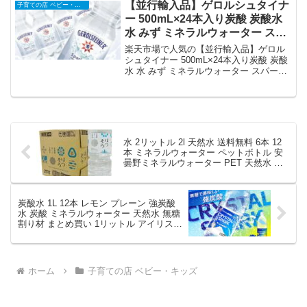
ビー・キッズから2,680円で販売中（送料
【並行輸入品】ゲロルシュタイナ
子育ての店 ベビー・キッズ
込み・ポイント1倍）。実ユーザーレビュ
ー 500mL×24本入り炭酸 炭酸水
ー71件・平均評価4.42の商品情報・購入
水 みず ミネラルウォーター スパ
方法まとめ。
ークリング 500ml 24本
楽天市場で人気の【並行輸入品】ゲロル
GEROLSTEINER｜価格・送料・
シュタイナー 500mL×24本入り炭酸 炭酸
水 水 みず ミネラルウォーター スパーク
ポイント還元まとめ
リング 500ml 24本 GEROLSTEINERを徹
底解説。子育ての店 ベビー・キッズから
3,180円で販売中（送料込み・ポイント1
倍）。実ユーザーレビュー0件・平均評価
0の商品情報・購入方法まとめ。
水 2リットル 2l 天然水 送料無料 6本 12
本 ミネラルウォーター ペットボトル 安
曇野ミネラルウォーター PET 天然水 北
アルプス 安曇野 軟水 2L×6本 ペットボト
ル ナチュラル 軟水 名水百選【代引き不
可】｜価格・送料・ポイント還元まとめ
炭酸水 1L 12本 レモン プレーン 強炭酸
水 炭酸 ミネラルウォーター 天然水 無糖
割り材 まとめ買い 1リットル アイリスオ
ーヤマ CRYSTAL SPARK クリスタルス
パーク *｜価格・送料・ポイント還元ま
とめ
ホーム
子育ての店 ベビー・キッズ