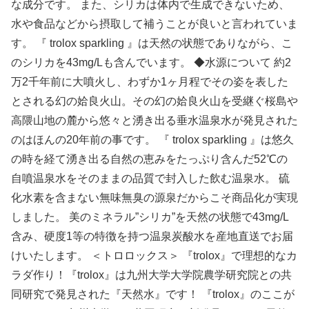
な成分です。 また、シリカは体内で生成できないため、
水や食品などから摂取して補うことが良いと言われていま
す。 『 trolox sparkling 』は天然の状態でありながら、こ
のシリカを43mg/Lも含んでいます。 ◆水源について 約2
万2千年前に大噴火し、わずか1ヶ月程でその姿を表した
とされる幻の姶良火山。その幻の姶良火山を受継ぐ桜島や
高隈山地の麓から悠々と湧き出る垂水温泉水が発見された
のはほんの20年前の事です。 『 trolox sparkling 』は悠久
の時を経て湧き出る自然の恵みをたっぷり含んだ52℃の
自噴温泉水をそのままの品質で封入した飲む温泉水。 硫
化水素を含まない無味無臭の源泉だからこそ商品化が実現
しました。 美のミネラル”シリカ”を天然の状態で43mg/L
含み、硬度1等の特徴を持つ温泉炭酸水を産地直送でお届
けいたします。 ＜トロロックス＞ 『trolox』で理想的なカ
ラダ作り！『trolox』は九州大学大学院農学研究院との共
同研究で発見された『天然水』です！ 『trolox』のここが