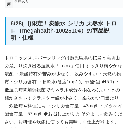
在庫あり
庫
6/28(日)限定！炭酸水 シリカ 天然水 トロ
ロ（megahealth-10025104）の商品説
明・仕様
トロロックス スパークリングは鹿児島県の桜島と高隅山
の麓より湧き出る温泉水「trolox」使用 すっきり爽やかな
炭酸 ・炭酸特有の苦みが少なく、飲みやすい ・天然の物
質・シリカ含有 ・超軟水(硬度1mg/L)、弱酸性(pH5.1) ・
低温長時間加熱殺菌でミネラル成分を損なわない ・水の
細かさを示すクラスター値が小さく、柔らかい口当たり
・炊飯時や料理にも ・シリカ含有量：43mg/L ・メタケイ
酸含有量：57mg/L ◆お召し上がり方 そのままお飲みくだ
さい。お料理や炊飯に使っても美味しく仕上がります。