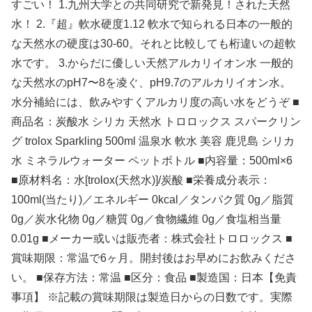
すごい！ 1.九州大学との共同研究で新発見！された天然
水！ 2.『超』軟水硬度1.12 軟水で知られる日本の一般的
な天然水の硬度は30-60。それと比較しても桁違いの超軟
水です。 3.からだに優しい天然アルカリイオン水 一般的
な天然水のpH7〜8を凌ぐ、pH9.7のアルカリイオン水。
水分補給には、飲みやすくアルカリ度の高い水をどうぞ ■
商品名：炭酸水 シリカ 天然水 トロロックス スパークリン
グ trolox Sparkling 500ml 温泉水 軟水 美容 鹿児島 シリカ
水 ミネラルウォーター ペットボトル ■内容量：500ml×6
■原材料名：水[trolox(天然水)]/炭酸 ■栄養成分表示：
100ml(当たり)／エネルギー 0kcal／タンパク質 0g／脂質
0g／炭水化物 0g／糖質 0g／食物繊維 0g／食塩相当量
0.01g ■メーカー或いは販売者：株式会社トロロックス ■
賞味期限：常温で6ヶ月。開封後はお早めにお飲みくださ
い。 ■保存方法：常温 ■区分：食品 ■製造国：日本【免責
事項】 ※記載の賞味期限は製造日からの日数です。実際