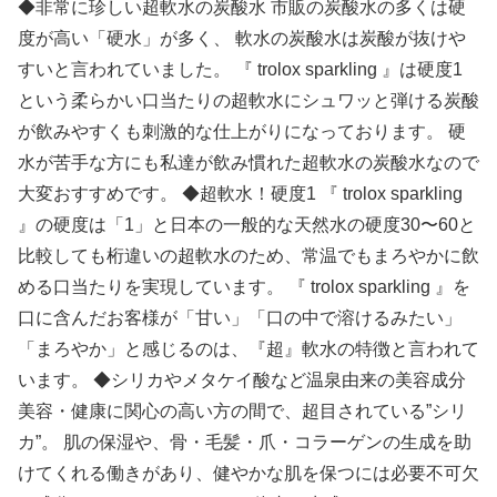
◆非常に珍しい超軟水の炭酸水 市販の炭酸水の多くは硬
度が高い「硬水」が多く、 軟水の炭酸水は炭酸が抜けや
すいと言われていました。 『 trolox sparkling 』は硬度1
という柔らかい口当たりの超軟水にシュワッと弾ける炭酸
が飲みやすくも刺激的な仕上がりになっております。 硬
水が苦手な方にも私達が飲み慣れた超軟水の炭酸水なので
大変おすすめです。 ◆超軟水！硬度1 『 trolox sparkling
』の硬度は「1」と日本の一般的な天然水の硬度30〜60と
比較しても桁違いの超軟水のため、常温でもまろやかに飲
める口当たりを実現しています。 『 trolox sparkling 』を
口に含んだお客様が「甘い」「口の中で溶けるみたい」
「まろやか」と感じるのは、『超』軟水の特徴と言われて
います。 ◆シリカやメタケイ酸など温泉由来の美容成分
美容・健康に関心の高い方の間で、超目されている”シリ
カ”。 肌の保湿や、骨・毛髪・爪・コラーゲンの生成を助
けてくれる働きがあり、健やかな肌を保つには必要不可欠