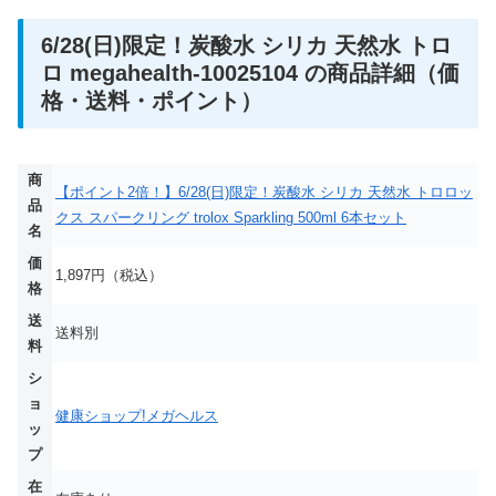
6/28(日)限定！炭酸水 シリカ 天然水 トロ
ロ megahealth-10025104 の商品詳細（価
格・送料・ポイント）
商
【ポイント2倍！】6/28(日)限定！炭酸水 シリカ 天然水 トロロッ
品
クス スパークリング trolox Sparkling 500ml 6本セット
名
価
1,897円（税込）
格
送
送料別
料
シ
ョ
健康ショップ!メガヘルス
ッ
プ
在