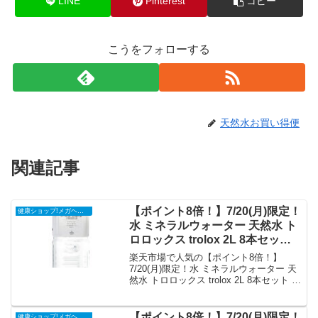
LINE
Pinterest
コピー
こうをフォローする
天然水お買い得便
関連記事
【ポイント8倍！】7/20(月)限定！
健康ショップ!メガヘルス
水 ミネラルウォーター 天然水 ト
ロロックス trolox 2L 8本セット
送料無料｜価格・送料・ポイント
楽天市場で人気の【ポイント8倍！】
還元まとめ
7/20(月)限定！水 ミネラルウォーター 天
然水 トロロックス trolox 2L 8本セット 送
料無料を徹底解説。健康ショップ!メガヘ
ルスから5,260円で販売中（送料込み・ポ
イント1倍）。実ユーザーレビュー0件・
【ポイント8倍！】7/20(月)限定！
健康ショップ!メガヘルス