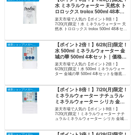
平均評価0の商品情報・購入方法まとめ。
水 ミネラルウォーター 天然水 ト
ロロックス trolox 500ml 48本セ
ット 送料無料｜価格・送料・ポ
楽天市場で人気の【ポイント8倍！】
イント還元まとめ
7/20(月)限定！水 ミネラルウォーター 天
然水 トロロックス trolox 500ml 48本セッ
ト 送料無料を徹底解説。健康ショップ!メ
ガヘルスから12,618円で販売中（送料込
み・ポイント1倍）。実ユーザーレビュー
【ポイント2倍！】6/28(日)限定！
健康ショップ!メガヘルス
0件・平均評価0の商品情報・購入方法ま
水 500ml ミネラルウォーター 金
とめ。
城の華 500ml 4本セット｜価格・
送料・ポイント還元まとめ
楽天市場で人気の【ポイント2倍！】
6/28(日)限定！水 500ml ミネラルウォー
ター 金城の華 500ml 4本セットを徹底解
説。健康ショップ!メガヘルスから897円
で販売中（送料別・ポイント1倍）。実ユ
ーザーレビュー0件・平均評価0の商品情
【ポイント8倍！】7/20(月)限定！
健康ショップ!メガヘルス
報・購入方法まとめ。
ミネラルウォーター ナチュラル
ミネラルウォーター シリカ 金城
の華 2L 6本セット 送料無料｜価
楽天市場で人気の【ポイント8倍！】
格・送料・ポイント還元まとめ
7/20(月)限定！ミネラルウォーター ナチ
ュラルミネラルウォーター シリカ 金城の
華 2L 6本セット 送料無料を徹底解説。健
康ショップ!メガヘルスから3,195円で販
売中（送料込み・ポイント1倍）。実ユー
【ポイント2倍！】6/28(日)限定！
健康ショップ!メガヘルス