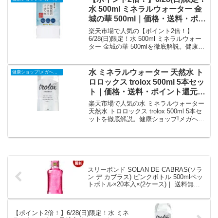
ザーレビュー0件・平均評価0の商品情
水 500ml ミネラルウォーター 金
報・購入方法まとめ。
城の華 500ml｜価格・送料・ポイ
ント還元まとめ
楽天市場で人気の【ポイント2倍！】
6/28(日)限定！水 500ml ミネラルウォー
ター 金城の華 500mlを徹底解説。健康シ
ョップ!メガヘルスから408円で販売中
（送料別・ポイント1倍）。実ユーザーレ
ビュー0件・平均評価0の商品情報・購入
水 ミネラルウォーター 天然水 ト
健康ショップ!メガヘルス
方法まとめ。
ロロックス trolox 500ml 5本セッ
ト｜価格・送料・ポイント還元ま
とめ
楽天市場で人気の水 ミネラルウォーター
天然水 トロロックス trolox 500ml 5本セ
ットを徹底解説。健康ショップ!メガヘル
スから1,336円で販売中（送料別・ポイン
ト1倍）。実ユーザーレビュー0件・平均
評価0の商品情報・購入方法まとめ。
スリーボンド SOLAN DE CABRAS(ソラ
ン デ カブラス) ピンクボトル 500mlペッ
トボトル×20本入×(2ケース)｜ 送料無料
水 ミネラルウォーター 鉱水｜価格・送
料・ポイント還元まとめ
【ポイント2倍！】6/28(日)限定！水 ミネ