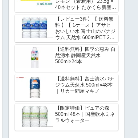
レモン （希釈用） 23.5g ×
40本セット たかくら新産業
レザーウッドハニー 宮古島
【レビュー3件】【 送料無
の海塩 水分補給 イオン補給
料 】【 1ケース 】アサヒ
ミネラルウォーター 炭酸水
おいしい水 富士山のバナジ
500mL 希釈 熱中症 対策｜
ウム 天然水 600mlPET 24
価格・送料・ポイント還元
本 ミネラルウォーター バナ
まとめ
【送料無料】四季の恵み 自
ジウム水 みず お水 バナジ
然湧水 静岡産天然水
ウム天然水 ペットボトル 水
500ml×24本
大量 まとめ買い 軟水 国産
600ml ケース｜価格・送
料・ポイント還元まとめ
【送料無料】富士清水バナ
ジウム天然水 500ml×48本
｜リカー問屋マキノ
【限定特価】ピュアの森
500ml 48本｜国産軟水ミネ
ラルウォーター