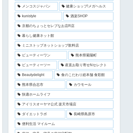
メンコスジャパン
健康ショップ!メガヘルス
kunistyle
酒楽SHOP
京都のちょっとセレブなお店R店
暮らし健康ネット館
ミニストップネットショップ飲料店
ビューティーワン
熊本県菊陽町
ビューティーツー
産直お取り寄せNセレクト
Beautydelight
食のこだわり総本舗 食彩館
熊本県合志市
カウモール
快適ホームライフ
アイリスオーヤマ公式 楽天市場店
ダイエットラボ
長崎県島原市
便利生活 マイルーム