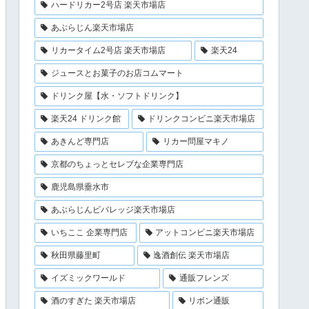
ハードリカー2号店 楽天市場店
あぶらじん楽天市場店
リカータイム2号店 楽天市場店
楽天24
ジュースとお菓子のお店コムマート
ドリンク屋【水・ソフトドリンク】
楽天24 ドリンク館
ドリンクコンビニ楽天市場店
あきんど専門店
リカー問屋マキノ
京都のちょっとセレブな企業専門店
鹿児島県垂水市
あぶらじんビバレッジ楽天市場店
いちここ 企業専門店
アットコンビニ楽天市場店
秋田県藤里町
逸酒創伝 楽天市場店
イズミックワールド
通販フレンズ
酒のすぎた 楽天市場店
リボン通販