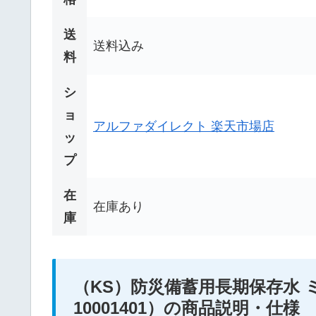
送
送料込み
料
シ
ョ
アルファダイレクト 楽天市場店
ッ
プ
在
在庫あり
庫
（KS）防災備蓄用長期保存水 ミ
10001401）の商品説明・仕様