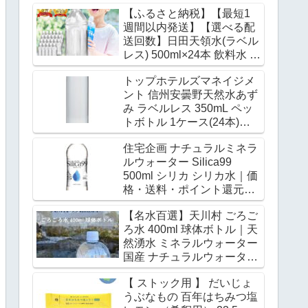
｜ 送料無料 ミネラルウォー
【ふるさと納税】【最短1
ター 発泡水 炭酸水｜価格・
週間以内発送】【選べる配
送料・ポイント還元まとめ
送回数】日田天領水(ラベル
レス) 500ml×24本 飲料水 水
みず 備蓄 防災 天然水 天然
トップホテルズマネイジメ
ミネラルウォーター みねら
ント 信州安曇野天然水あず
るうぉーたー ミネラル シリ
み ラベルレス 350mL ペッ
カ ラベルレス 日田市 / グリ
トボトル 1ケース(24本)
ーングループ株式会社
(4573127070394) 取り寄せ
[AREG059-062]｜価格・送
住宅企画 ナチュラルミネラ
商品｜価格・送料・ポイン
料・ポイント還元まとめ
ルウォーター Silica99
ト還元まとめ
500ml シリカ シリカ水｜価
格・送料・ポイント還元ま
とめ
【名水百選】天川村 ごろご
ろ水 400ml 球体ボトル｜天
然湧水 ミネラルウォーター
国産 ナチュラルウォーター
｜価格・送料・ポイント還
【 ストック用 】 だいじょ
元まとめ
うぶなもの 百年はちみつ塩