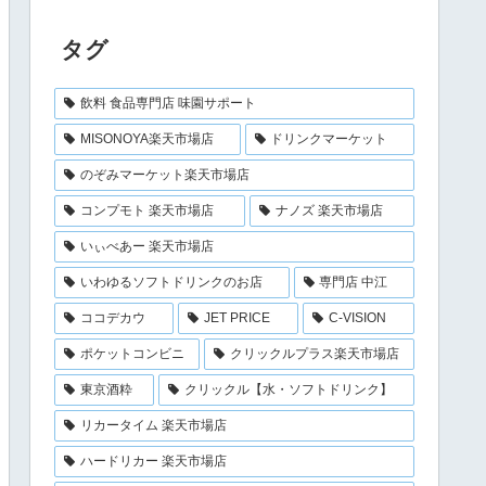
ジウム水 みず お水 バナジ
ウム天然水 ペットボトル 水
タグ
大量 まとめ買い 軟水 国産
600ml ケース｜価格・送
料・ポイント還元まとめ
飲料 食品専門店 味園サポート
MISONOYA楽天市場店
ドリンクマーケット
のぞみマーケット楽天市場店
コンプモト 楽天市場店
ナノズ 楽天市場店
いぃべあー 楽天市場店
いわゆるソフトドリンクのお店
専門店 中江
ココデカウ
JET PRICE
C-VISION
ポケットコンビニ
クリックルプラス楽天市場店
東京酒粋
クリックル【水・ソフトドリンク】
リカータイム 楽天市場店
ハードリカー 楽天市場店