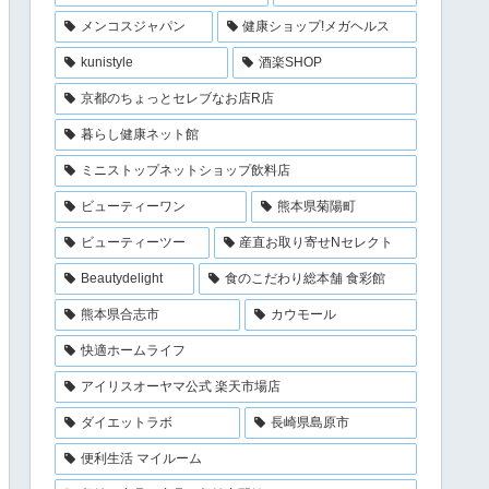
メンコスジャパン
健康ショップ!メガヘルス
kunistyle
酒楽SHOP
京都のちょっとセレブなお店R店
暮らし健康ネット館
ミニストップネットショップ飲料店
ビューティーワン
熊本県菊陽町
ビューティーツー
産直お取り寄せNセレクト
Beautydelight
食のこだわり総本舗 食彩館
熊本県合志市
カウモール
快適ホームライフ
アイリスオーヤマ公式 楽天市場店
ダイエットラボ
長崎県島原市
便利生活 マイルーム