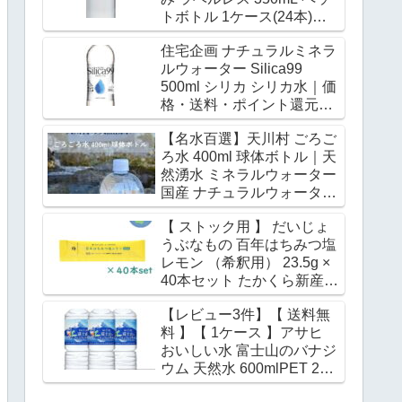
トボトル 1ケース(24本)
(4573127070394) 取り寄せ
住宅企画 ナチュラルミネラ
商品｜価格・送料・ポイン
ルウォーター Silica99
ト還元まとめ
500ml シリカ シリカ水｜価
格・送料・ポイント還元ま
とめ
【名水百選】天川村 ごろご
ろ水 400ml 球体ボトル｜天
然湧水 ミネラルウォーター
国産 ナチュラルウォーター
｜価格・送料・ポイント還
【 ストック用 】 だいじょ
元まとめ
うぶなもの 百年はちみつ塩
レモン （希釈用） 23.5g ×
40本セット たかくら新産業
レザーウッドハニー 宮古島
【レビュー3件】【 送料無
の海塩 水分補給 イオン補給
料 】【 1ケース 】アサヒ
ミネラルウォーター 炭酸水
おいしい水 富士山のバナジ
500mL 希釈 熱中症 対策｜
ウム 天然水 600mlPET 24
価格・送料・ポイント還元
本 ミネラルウォーター バナ
まとめ