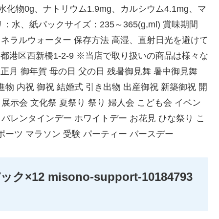
水化物0g、ナトリウム1.9mg、カルシウム4.1mg、マ
リ：水、紙パックサイズ：235～365(g,ml) 賞味期間
ルミネラルウォーター 保存方法 高湿、直射日光を避けて
都港区西新橋1-2-9 ※当店で取り扱いの商品は様々な
正月 御年賀 母の日 父の日 残暑御見舞 暑中御見舞
進物 内祝 御祝 結婚式 引き出物 出産御祝 新築御祝 開
 展示会 文化祭 夏祭り 祭り 婦人会 こども会 イベン
ス バレンタインデー ホワイトデー お花見 ひな祭り こ
ポーツ マラソン 受験 パーティー バースデー
×12 misono-support-10184793