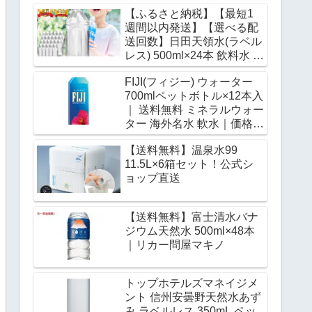
｜ 送料無料 ミネラルウォー
【ふるさと納税】【最短1
ター 発泡水 炭酸水｜価格・
週間以内発送】【選べる配
送料・ポイント還元まとめ
送回数】日田天領水(ラベル
レス) 500ml×24本 飲料水 水
みず 備蓄 防災 天然水 天然
FIJI(フィジー) ウォーター
ミネラルウォーター みねら
700mlペットボトル×12本入
るうぉーたー ミネラル シリ
｜ 送料無料 ミネラルウォー
カ ラベルレス 日田市 / グリ
ター 海外名水 軟水｜価格・
ーングループ株式会社
送料・ポイント還元まとめ
[AREG059-062]｜価格・送
【送料無料】温泉水99
料・ポイント還元まとめ
11.5L×6箱セット！公式シ
ョップ直送
【送料無料】富士清水バナ
ジウム天然水 500ml×48本
｜リカー問屋マキノ
トップホテルズマネイジメ
ント 信州安曇野天然水あず
み ラベルレス 350mL ペッ