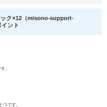
ク×12（misono-support-
めポイント
です。
ひとつです。