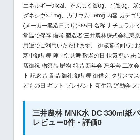
エネルギー0kcal、たんぱく質0g、脂質0g、炭
グネシウ2.1mg、カリウム0.6mg 内容 カテゴ
(メーカー製造日より)365日 名称 ナチュラ
常温で保存 備考 製造者:三井農林株式会社東京
用途でご利用いただけます。 御歳暮 御中元 お
寒中御見舞 陣中御見舞 敬老の日 快気祝い 志 
店御祝 贈答品 贈物 粗品 新年会 忘年会 二次会
ト 記念品 景品 御礼 御見舞 御供え クリスマ
どもの日 ギフト プレゼント 新生活 運動会 ス
三井農林 MNK水 DC 330ml紙パック
レビュー0件・評価0