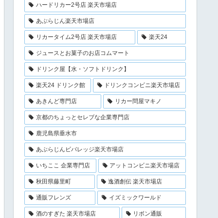
ハードリカー2号店 楽天市場店
あぶらじん楽天市場店
リカータイム2号店 楽天市場店
楽天24
ジュースとお菓子のお店コムマート
ドリンク屋【水・ソフトドリンク】
楽天24 ドリンク館
ドリンクコンビニ楽天市場店
あきんど専門店
リカー問屋マキノ
京都のちょっとセレブな企業専門店
鹿児島県垂水市
あぶらじんビバレッジ楽天市場店
いちここ 企業専門店
アットコンビニ楽天市場店
秋田県藤里町
逸酒創伝 楽天市場店
通販フレンズ
イズミックワールド
酒のすぎた 楽天市場店
リボン通販