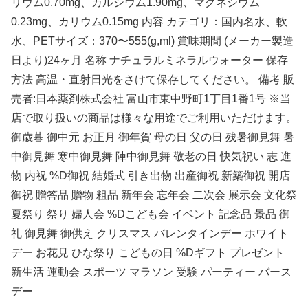
リウム0.70mg、カルシウム1.90mg、マグネシウム
0.23mg、カリウム0.15mg 内容 カテゴリ：国内名水、軟
水、PETサイズ：370〜555(g,ml) 賞味期間 (メーカー製造
日より)24ヶ月 名称 ナチュラルミネラルウォーター 保存
方法 高温・直射日光をさけて保存してください。 備考 販
売者:日本薬剤株式会社 富山市東中野町1丁目1番1号 ※当
店で取り扱いの商品は様々な用途でご利用いただけます。
御歳暮 御中元 お正月 御年賀 母の日 父の日 残暑御見舞 暑
中御見舞 寒中御見舞 陣中御見舞 敬老の日 快気祝い 志 進
物 内祝 %D御祝 結婚式 引き出物 出産御祝 新築御祝 開店
御祝 贈答品 贈物 粗品 新年会 忘年会 二次会 展示会 文化祭
夏祭り 祭り 婦人会 %Dこども会 イベント 記念品 景品 御
礼 御見舞 御供え クリスマス バレンタインデー ホワイト
デー お花見 ひな祭り こどもの日 %Dギフト プレゼント
新生活 運動会 スポーツ マラソン 受験 パーティー バース
デー