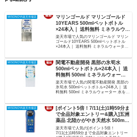
マリンゴールド マリンゴールド
MISONOYA楽天市場店
10YEARS 500mlペットボトル
×24本入｜ 送料無料 ミネラルウォ
ーター 海洋深層水 水 PET｜価
楽天市場で人気のマリンゴールド マリン
格・送料・ポイント還元まとめ
ゴールド10YEARS 500mlペットボトル
×24本入｜ 送料無料 ミネラルウォーター
海洋深層水 水 PETを徹底解説。
MISONOYA楽天市場店から4,678円で販
売中（送料別・ポイント1倍）。実ユーザ
関電不動産開発 黒部の氷筍水
MISONOYA楽天市場店
ーレビュー0件・平均評価0の商品情報・
500mlペットボトル×24本入｜ 送
購入方法まとめ。
料無料 500ml ミネラルウォータ
ー 水｜価格・送料・ポイント還
楽天市場で人気の関電不動産開発 黒部の
元まとめ
氷筍水 500mlペットボトル×24本入｜ 送
料無料 500ml ミネラルウォーター 水を徹
底解説。MISONOYA楽天市場店から
3,823円で販売中（送料別・ポイント1
倍）。実ユーザーレビュー0件・平均評価
[ポイント5倍！7/11(土)1時59分ま
MISONOYA楽天市場店
0の商品情報・購入方法まとめ。
で全品対象エントリー&購入]五洲
薬品 北陸かがやき天然水 500ml
ペットボトル×24本入×(2ケース)
楽天市場で人気の[ポイント5倍！
｜ 送料無料 天然水 水 ナチュラル
7/11(土)1時59分まで全品対象エントリー