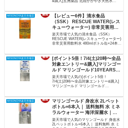
&購入]五洲薬品 北陸かがやき天然水
ミネラルウォーター｜価格・送
500mlペットボトル×24本入×(2ケース)｜
料・ポイント還元まとめ
送料無料 天然水 水 ナチュラルミネラル
ウォーターを徹底解説。MISONOYA楽天
【レビュー6件】清水食品
MISONOYA楽天市場店
市場店から6,372円で販売中（送料別・ポ
（SSK） RESCUE WATER(レス
イント1倍）。実ユーザーレビュー0件・
キューウォーター) 非常災害用飲
平均評価0の商品情報・購入方法まとめ。
料水 480mlボトル缶×24本入｜ 送
楽天市場で人気の清水食品（SSK）
料無料 ミネラルウォーター 非常
RESCUE WATER(レスキューウォーター)
非常災害用飲料水 480mlボトル缶×24本入
災害用保存水｜価格・送料・ポイ
｜ 送料無料 ミネラルウォーター 非常災
ント還元まとめ
害用保存水を徹底解説。MISONOYA楽天
市場店から3,641円で販売中（送料別・ポ
[ポイント5倍！7/4(土)20時〜全品
MISONOYA楽天市場店
イント1倍）。実ユーザーレビュー6件・
対象エントリー&購入]マリンゴー
平均評価4.17の商品情報・購入方法まと
ルド マリンゴールド10YEARS
め。
500mlペットボトル×24本入×(2ケ
楽天市場で人気の[ポイント5倍！
ース)｜ 送料無料 ミネラルウォー
7/4(土)20時〜全品対象エントリー&購入]
マリンゴールド マリンゴールド
ター 海洋深層水 水 PET｜価格・
10YEARS 500mlペットボトル×24本入×(2
送料・ポイント還元まとめ
ケース)｜ 送料無料 ミネラルウォーター
海洋深層水 水 PETを徹底解説。
マリンゴールド 身改水 2Lペット
MISONOYA楽天市場店
MISONOYA楽天市場店から8,601円で販
ボトル×6本入｜ 送料無料 水 ミネ
売中（送料別・ポイント1倍）。実ユーザ
ラルウォーター 海洋深層水｜価
ーレビュー0件・平均評価0の商品情報・
格・送料・ポイント還元まとめ
購入方法まとめ。
楽天市場で人気のマリンゴールド 身改水
2Lペットボトル×6本入｜ 送料無料 水 ミ