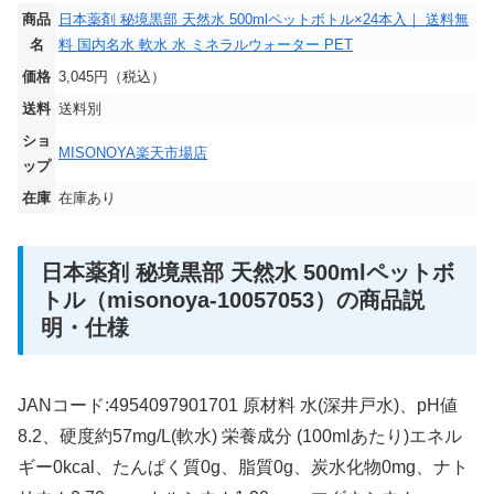
商品
日本薬剤 秘境黒部 天然水 500mlペットボトル×24本入｜ 送料無
名
料 国内名水 軟水 水 ミネラルウォーター PET
価格
3,045円（税込）
送料
送料別
ショ
MISONOYA楽天市場店
ップ
在庫
在庫あり
日本薬剤 秘境黒部 天然水 500mlペットボ
トル（misonoya-10057053）の商品説
明・仕様
JANコード:4954097901701 原材料 水(深井戸水)、pH値
8.2、硬度約57mg/L(軟水) 栄養成分 (100mlあたり)エネル
ギー0kcal、たんぱく質0g、脂質0g、炭水化物0mg、ナト