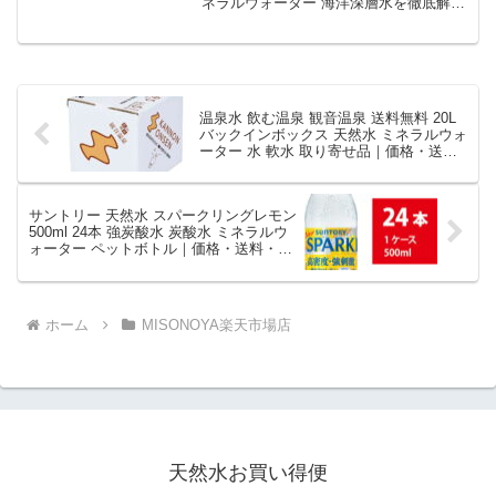
ネラルウォーター 海洋深層水を徹底解
説。MISONOYA楽天市場店から3,337円
で販売中（送料別・ポイント1倍）。実ユ
ーザーレビュー0件・平均評価0の商品情
報・購入方法まとめ。
温泉水 飲む温泉 観音温泉 送料無料 20L
バックインボックス 天然水 ミネラルウォ
ーター 水 軟水 取り寄せ品｜価格・送
料・ポイント還元まとめ
サントリー 天然水 スパークリングレモン
500ml 24本 強炭酸水 炭酸水 ミネラルウ
ォーター ペットボトル｜価格・送料・ポ
イント還元まとめ
ホーム
MISONOYA楽天市場店
天然水お買い得便