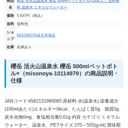
商品
櫻岳 活火山温泉水 櫻岳 500mlペットボトル×24本入｜ 送料無
名
料 温泉水 ミネラルウォーター
価格
5,637円（税込）
送料
送料別
ショ
MISONOYA楽天市場店
ップ
在庫
在庫あり
櫻岳 活火山温泉水 櫻岳 500mlペットボト
ル×（misonoya-10114979）の商品説明・
仕様
JANコード:4562131980065 原材料 水(温泉水) 栄養成分
(100mlあたり)エネルギー0kcal、たんぱく質0g、脂質0g、
炭水化物0mg、食塩相当量0.01g 内容 カテゴリ:ミネラル
ウォーター、温泉水、PETサイズ:370～555(g,ml) 賞味期