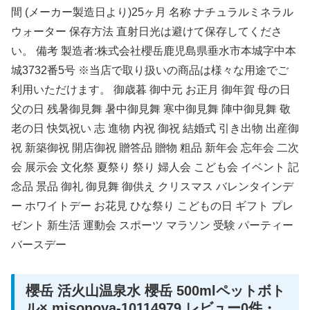
間 (メーカー製造日より)25ヶ月 名称 ナチュラルミネラル
ウォーター 保存方法 直射日光は避けて保存してくださ
い。 備考 製造者:株式会社櫻岳鹿児島県垂水市本城字中本
城3732番5号 ※当店で取り扱いの商品は様々な用途でご
利用いただけます。 御歳暮 御中元 お正月 御年賀 母の日
父の日 残暑御見舞 暑中御見舞 寒中御見舞 陣中御見舞 敬
老の日 快気祝い 志 進物 内祝 御祝 結婚式 引き出物 出産御
祝 新築御祝 開店御祝 贈答品 贈物 粗品 新年会 忘年会 二次
会 展示会 文化祭 夏祭り 祭り 婦人会 こども会 イベント 記
念品 景品 御礼 御見舞 御供え クリスマス バレンタインデ
ー ホワイトデー お花見 ひな祭り こどもの日 ギフト プレ
ゼント 新生活 運動会 スポーツ マラソン 受験 パーティー
バースデー
櫻岳 活火山温泉水 櫻岳 500mlペットボト
ル× misonoya-10114979 レビュー0件・