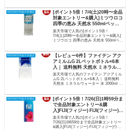
す。温泉水ならではのまろやかな口当た
りをぜひお試しください。備蓄や毎日の
飲料水としても人気です。
[ポイント5倍！7/4(土)20時〜全品
MISONOYA楽天市場店
対象エントリー&購入]ミツウロコ
四季の恵み 天然水 550mlペット
ボトル×24本入×(2ケース)｜ 送料
楽天市場で人気の[ポイント5倍！
無料 ミネラルウォーター 水 鉱水
7/4(土)20時〜全品対象エントリー&購入]
ミツウロコ 四季の恵み 天然水 550mlペッ
養老山地 天然水｜価格・送料・
トボトル×24本入×(2ケース)｜ 送料無料
ポイント還元まとめ
ミネラルウォーター 水 鉱水 養老山地 天
然水を徹底解説。MISONOYA楽天市場店
【レビュー6件】ファイテン アク
MISONOYA楽天市場店
から2,691円で販売中（送料別・ポイント
アミルムG 2Lペットボトル×6本
1倍）。実ユーザーレビュー0件・平均評
入｜ 送料無料 天然水 ミネラルウ
価0の商品情報・購入方法まとめ。
ォーター 水 2000ml 2l 軟水 ペッ
楽天市場で人気のファイテン アクアミル
トボトル PET｜価格・送料・ポ
ムG 2Lペットボトル×6本入｜ 送料無料
天然水 ミネラルウォーター 水 2000ml 2l
イント還元まとめ
軟水 ペットボトル PETを徹底解説。
MISONOYA楽天市場店から3,013円で販
売中（送料別・ポイント1倍）。実ユーザ
[ポイント5倍！7/26(日)1時59分ま
MISONOYA楽天市場店
ーレビュー6件・平均評価4.17の商品情
で全品対象エントリー&購
報・購入方法まとめ。
入]FIJI(フィジー) FIJI(フィジー)ウ
ォーター 1000mlペットボトル
楽天市場で人気の[ポイント5倍！
×12本入｜ 送料無料 ミネラルウォ
7/26(日)1時59分まで全品対象エントリー
&購入]FIJI(フィジー) FIJI(フィジー)ウォ
ーター 海外名水 軟水｜価格・送