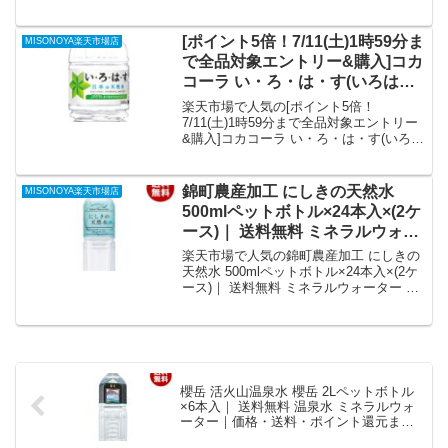
ーター 1000mlペットボトル×12本入｜ 送
料・ポイント還元まとめ
料無料 ミネラルウォーター 海外名水 軟
水を徹底解説。MISONOYA楽天市場店か
[ポイント5倍！7/11(土)1時59分ま
MISONOYA楽天市場店
ら7,140円で販売中（送料別・ポイント1
で全品対象エントリー&購入]コカ
倍）。実ユーザーレビュー0件・平均評価
コーラ い・ろ・は・す(いろはす I
0の商品情報・購入方法まとめ。
LOHAS) 340mlペットボトル×24
楽天市場で人気の[ポイント5倍！
本入 メーカー直送｜全国送料無
7/11(土)1時59分まで全品対象エントリー
&購入]コカコーラ い・ろ・は・す(いろは
料 水 ミネラルウォーター コカ・
す I LOHAS) 340mlペットボトル×24本入
コーラ コカコーラ｜価格・送
メーカー直送｜全国送料無料 水 ミネラル
料・ポイント還元まとめ
ウォーター コカ・コーラ コカコーラを徹
錦町農産加工 にしきの天然水
MISONOYA楽天市場店
底解説。MISONOYA楽天市場店から
500mlペットボトル×24本入×(2ケ
2,931円で販売中（送料込み・ポイント1
ース)｜ 送料無料 ミネラルウォー
倍）。実ユーザーレビュー0件・平均評価
ター 水 PET 鉱水 軟水｜価格・送
0の商品情報・購入方法まとめ。
楽天市場で人気の錦町農産加工 にしきの
料・ポイント還元まとめ
天然水 500mlペットボトル×24本入×(2ケ
ース)｜ 送料無料 ミネラルウォーター 水
PET 鉱水 軟水を徹底解説。MISONOYA
楽天市場店から6,372円で販売中（送料
別・ポイント1倍）。実ユーザーレビュー
0件・平均評価0の商品情報・購入方法ま
とめ。
櫻岳 活火山温泉水 櫻岳 2Lペットボトル
×6本入｜ 送料無料 温泉水 ミネラルウォ
ーター｜価格・送料・ポイント還元まと
め