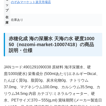
のぞみマーケット楽天市場店
ッ
プ
在
在庫あり
庫
赤穂化成 海の深層水 天海の水 硬度1000
50（nozomi-market-10007418）の商品
説明・仕様
JANコード:4901291090038 原材料 海洋深層水、硬
度/1000(硬水) 栄養成分 (500mlあたり)エネルギー0kcal、
たんぱく質0g、脂質0g、炭水化物0g、ナトリウム
37.0mg、マグネシウム100.0mg、カルシウム35.5mg、カ
リウム34.5mg 内容 カテゴリ:ミネラルウォーター、硬
水、PETサイズ:370～555(g,ml) 賞味期間 (メーカー製造日