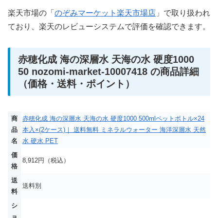
楽天市場の「
のぞみマーケット楽天市場店
」で取り扱われ
ており、楽天のレビューシステムで評価を確認できます。
赤穂化成 海の深層水 天海の水 硬度1000
50 nozomi-market-10007418 の商品詳細
（価格・送料・ポイント）
商
赤穂化成 海の深層水 天海の水 硬度1000 500mlペットボトル×24
品
本入×(2ケース)｜ 送料無料 ミネラルウォーター 海洋深層水 天然
名
水 硬水 PET
価
8,912円（税込）
格
送
送料別
料
シ
ョ