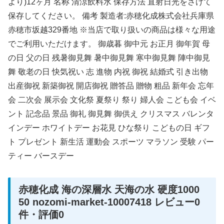
より)12ヶ月 名称 清涼飲料水 保存方法 直射日光をさけて
保存してください。 備考 製造者:赤穂化成株式会社兵庫県
赤穂市坂越329番地 ※当店で取り扱いの商品は様々な用途
でご利用いただけます。 御歳暮 御中元 お正月 御年賀 母
の日 父の日 残暑御見舞 暑中御見舞 寒中御見舞 陣中御見
舞 敬老の日 快気祝い 志 進物 内祝 御祝 結婚式 引き出物
出産御祝 新築御祝 開店御祝 贈答品 贈物 粗品 新年会 忘年
会 二次会 展示会 文化祭 夏祭り 祭り 婦人会 こども会 イベ
ント 記念品 景品 御礼 御見舞 御供え クリスマス バレンタ
インデー ホワイトデー お花見 ひな祭り こどもの日 ギフ
ト プレゼント 新生活 運動会 スポーツ マラソン 受験 パー
ティー バースデー
赤穂化成 海の深層水 天海の水 硬度1000
50 nozomi-market-10007418 レビュー0
件・評価0