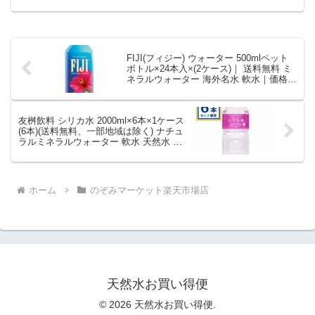
栄養機能食品を徹底解説。のぞみマーケ
ット楽天市場店から5,801円で販売中（送
料別・ポイント1倍）。実ユーザーレビュ
ー0件・平均評価0の商品情報・購入方法
まとめ。
FIJI(フィジー) ウォーター 500mlペット
ボトル×24本入×(2ケース)｜ 送料無料 ミ
ネラルウォーター 海外名水 軟水｜価格・
送料・ポイント還元まとめ
友桝飲料 シリカ水 2000ml×6本×1ケース
(6本)(送料無料、一部地域は除く) ナチュ
ラルミネラルウォーター 軟水 天然水 水
みず まとめ買い PET 美容 健康 のむ シ
リカ ミネラル含有｜価格・送料・ポイン
ト還元まとめ
ホーム
のぞみマーケット楽天市場店
天然水お買い得便
© 2026 天然水お買い得便.