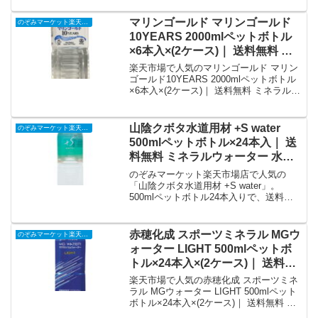
ポイント還元まとめ
水 シリカ ミネラルウォーター ソーダを
徹底解説。のぞみマーケット楽天市場店
マリンゴールド マリンゴールド
のぞみマーケット楽天市場店
から5,905円で販売中（送料別・ポイント
10YEARS 2000mlペットボトル
1倍）。実ユーザーレビュー0件・平均評
×6本入×(2ケース)｜ 送料無料 ミ
価0の商品情報・購入方法まとめ。
ネラルウォーター 海洋深層水 水
楽天市場で人気のマリンゴールド マリン
PET｜価格・送料・ポイント還元
ゴールド10YEARS 2000mlペットボトル
×6本入×(2ケース)｜ 送料無料 ミネラルウ
まとめ
ォーター 海洋深層水 水 PETを徹底解
説。のぞみマーケット楽天市場店から
6,307円で販売中（送料別・ポイント1
山陰クボタ水道用材 +S water
のぞみマーケット楽天市場店
倍）。実ユーザーレビュー0件・平均評価
500mlペットボトル×24本入｜ 送
0の商品情報・購入方法まとめ。
料無料 ミネラルウォーター 水
PET｜価格・送料・ポイント還元
のぞみマーケット楽天市場店で人気の
まとめ
「山陰クボタ水道用材 +S water」。
500mlペットボトル24本入りで、送料無
料でお届けします。ミネラルウォーター
をお探しの方に最適です。
赤穂化成 スポーツミネラル MGウ
のぞみマーケット楽天市場店
ォーター LIGHT 500mlペットボ
トル×24本入×(2ケース)｜ 送料無
料 ミネラルウォーター マグネシ
楽天市場で人気の赤穂化成 スポーツミネ
ウム 鉄 鉄分 栄養機能食品｜価
ラル MGウォーター LIGHT 500mlペット
ボトル×24本入×(2ケース)｜ 送料無料 ミ
格・送料・ポイント還元まとめ
ネラルウォーター マグネシウム 鉄 鉄分