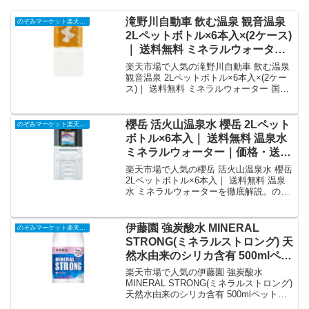
滝野川自動車 飲む温泉 観音温泉
のぞみマーケット楽天市場店
2Lペットボトル×6本入×(2ケース)
｜ 送料無料 ミネラルウォーター
国内名水 軟水 PET｜価格・送
楽天市場で人気の滝野川自動車 飲む温泉
料・ポイント還元まとめ
観音温泉 2Lペットボトル×6本入×(2ケー
ス)｜ 送料無料 ミネラルウォーター 国内
名水 軟水 PETを徹底解説。のぞみマーケ
ット楽天市場店から4,790円で販売中（送
料別・ポイント1倍）。実ユーザーレビュ
櫻岳 活火山温泉水 櫻岳 2Lペット
のぞみマーケット楽天市場店
ー0件・平均評価0の商品情報・購入方法
ボトル×6本入｜ 送料無料 温泉水
まとめ。
ミネラルウォーター｜価格・送
料・ポイント還元まとめ
楽天市場で人気の櫻岳 活火山温泉水 櫻岳
2Lペットボトル×6本入｜ 送料無料 温泉
水 ミネラルウォーターを徹底解説。のぞ
みマーケット楽天市場店から3,715円で販
売中（送料別・ポイント1倍）。実ユーザ
ーレビュー0件・平均評価0の商品情報・
伊藤園 強炭酸水 MINERAL
のぞみマーケット楽天市場店
購入方法まとめ。
STRONG(ミネラルストロング) 天
然水由来のシリカ含有 500mlペッ
トボトル×24本入×(2ケース)｜ 送
楽天市場で人気の伊藤園 強炭酸水
料無料 炭酸水 シリカ ミネラルウ
MINERAL STRONG(ミネラルストロング)
天然水由来のシリカ含有 500mlペットボ
ォーター ソーダ｜価格・送料・
トル×24本入×(2ケース)｜ 送料無料 炭酸