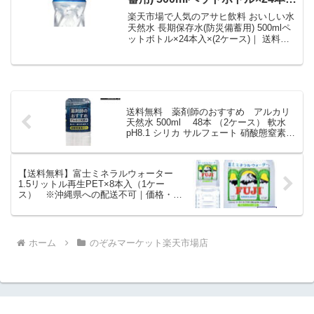
×(2ケース)｜ 送料無料 ミネラル
楽天市場で人気のアサヒ飲料 おいしい水
ウォーター 災害対策 軟水 水｜価
天然水 長期保存水(防災備蓄用) 500mlペ
ットボトル×24本入×(2ケース)｜ 送料無
格・送料・ポイント還元まとめ
料 ミネラルウォーター 災害対策 軟水 水
を徹底解説。のぞみマーケット楽天市場
店から6,527円で販売中（送料別・ポイン
ト1倍）。実ユーザーレビュー1件・平均
評価5の商品情報・購入方法まとめ。
送料無料 薬剤師のおすすめ アルカリ
天然水 500ml 48本 （2ケース） 軟水
pH8.1 シリカ サルフェート 硝酸態窒素ゼ
ロ ナチュラル ミネラルウォーター ケ
イ・エフ・ジー｜価格・送料・ポイント
還元まとめ
【送料無料】富士ミネラルウォーター
1.5リットル再生PET×8本入（1ケー
ス） ※沖縄県への配送不可｜価格・送
料・ポイント還元まとめ
ホーム
のぞみマーケット楽天市場店