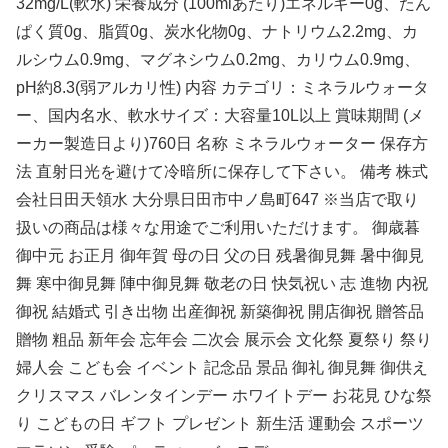
32mg/L(軟水) 栄養成分 (100mlあたり)エネルギー0g、たん
ぱく質0g、脂質0g、炭水化物0g、ナトリウム2.2mg、カ
ルシウム0.9mg、マグネシウム0.2mg、カリウム0.9mg、
pH約8.3(弱アルカリ性) 内容 カテゴリ：ミネラルウォータ
ー、国内名水、軟水サイズ：大容量10L以上 賞味期間 (メ
ーカー製造日より)760日 名称 ミネラルウォーター 保存方
法 直射日光を避けて冷暗所に保存して下さい。 備考 株式
会社日田天領水 大分県日田市中ノ島町647 ※当店で取り
扱いの商品は様々な用途でご利用いただけます。 御歳暮
御中元 お正月 御年賀 母の日 父の日 残暑御見舞 暑中御見
舞 寒中御見舞 陣中御見舞 敬老の日 快気祝い 志 進物 内祝
御祝 結婚式 引き出物 出産御祝 新築御祝 開店御祝 贈答品
贈物 粗品 新年会 忘年会 二次会 展示会 文化祭 夏祭り 祭り
婦人会 こども会 イベント 記念品 景品 御礼 御見舞 御供え
クリスマス バレンタインデー ホワイトデー お花見 ひな祭
り こどもの日 ギフト プレゼント 新生活 運動会 スポーツ