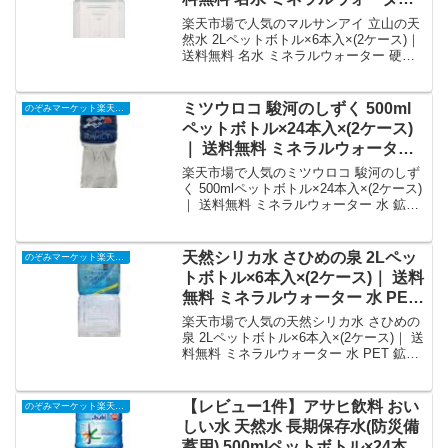
硬水｜価格・送料・ポイント還元
楽天市場で人気のマルサンアイ 立山の天
まとめ
然水 2Lペットボトル×6本入×(2ケース)｜
送料無料 名水 ミネラルウォーター 硬水
を徹底解説。のぞみマーケット楽天市場
店から3,650円で販売中（送料別・ポイン
ト1倍）。実ユーザーレビュー0件・平均
ミツウロコ 駿河のしずく 500ml
のぞみマーケット楽天市場店
評価0の商品情報・購入方法まとめ。
ペットボトル×24本入×(2ケース)
｜ 送料無料 ミネラルウォーター
水 鉱水 軟水 天然水｜価格・送
楽天市場で人気のミツウロコ 駿河のしず
料・ポイント還元まとめ
く 500mlペットボトル×24本入×(2ケース)
｜ 送料無料 ミネラルウォーター 水 鉱水
軟水 天然水を徹底解説。のぞみマーケッ
ト楽天市場店から3,676円で販売中（送料
別・ポイント1倍）。実ユーザーレビュー
天然シリカ水 さひめの泉 2Lペッ
のぞみマーケット楽天市場店
0件・平均評価0の商品情報・購入方法ま
トボトル×6本入×(2ケース)｜ 送料
とめ。
無料 ミネラルウォーター 水 PET
鉱水 軟水 2000ml 2l｜価格・送
楽天市場で人気の天然シリカ水 さひめの
料・ポイント還元まとめ
泉 2Lペットボトル×6本入×(2ケース)｜ 送
料無料 ミネラルウォーター 水 PET 鉱水
軟水 2000ml 2lを徹底解説。のぞみマーケ
ット楽天市場店から3,520円で販売中（送
料別・ポイント1倍）。実ユーザーレビュ
【レビュー1件】アサヒ飲料 おい
のぞみマーケット楽天市場店
ー0件・平均評価0の商品情報・購入方法
しい水 天然水 長期保存水(防災備
まとめ。
蓄用) 500mlペットボトル×24本入