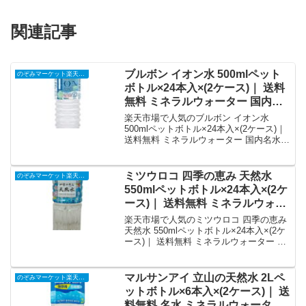
関連記事
ブルボン イオン水 500mlペット
のぞみマーケット楽天市場店
ボトル×24本入×(2ケース)｜ 送料
無料 ミネラルウォーター 国内名
水 軟水 PET｜価格・送料・ポイ
楽天市場で人気のブルボン イオン水
ント還元まとめ
500mlペットボトル×24本入×(2ケース)｜
送料無料 ミネラルウォーター 国内名水
軟水 PETを徹底解説。のぞみマーケット
楽天市場店から4,816円で販売中（送料
別・ポイント1倍）。実ユーザーレビュー
ミツウロコ 四季の恵み 天然水
のぞみマーケット楽天市場店
0件・平均評価0の商品情報・購入方法ま
550mlペットボトル×24本入×(2ケ
とめ。
ース)｜ 送料無料 ミネラルウォー
ター 水 鉱水 養老山地 天然水｜価
楽天市場で人気のミツウロコ 四季の恵み
格・送料・ポイント還元まとめ
天然水 550mlペットボトル×24本入×(2ケ
ース)｜ 送料無料 ミネラルウォーター 水
鉱水 養老山地 天然水を徹底解説。のぞみ
マーケット楽天市場店から2,691円で販売
中（送料別・ポイント1倍）。実ユーザー
マルサンアイ 立山の天然水 2Lペ
のぞみマーケット楽天市場店
レビュー0件・平均評価0の商品情報・購
ットボトル×6本入×(2ケース)｜ 送
入方法まとめ。
料無料 名水 ミネラルウォーター