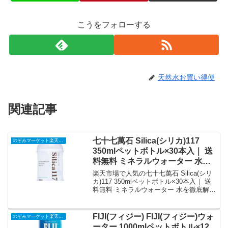
こうをフォローする
天然水お買い得便
関連記事
七十七萬石 Silica(シリカ)117
のぞみマーケット楽天市場店
350mlペットボトル×30本入｜ 送
料無料 ミネラルウォーター 水｜
価格・送料・ポイント還元まとめ
楽天市場で人気の七十七萬石 Silica(シリ
カ)117 350mlペットボトル×30本入｜ 送
料無料 ミネラルウォーター 水を徹底解
説。のぞみマーケット楽天市場店から
5,594円で販売中（送料別・ポイント1
倍）。実ユーザーレビュー0件・平均評価
FIJI(フィジー) FIJI(フィジー)ウォ
のぞみマーケット楽天市場店
0の商品情報・購入方法まとめ。
ーター 1000mlペットボトル×12