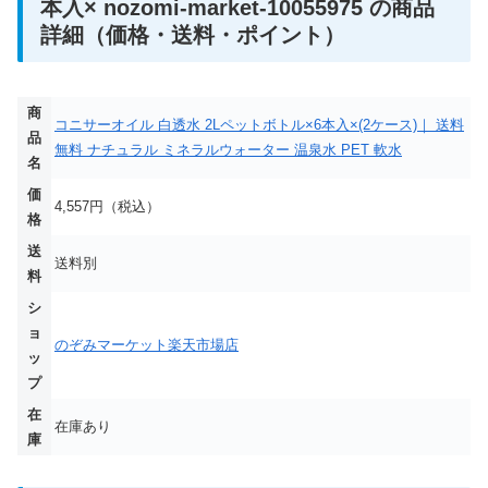
本入× nozomi-market-10055975 の商品
詳細（価格・送料・ポイント）
商
コニサーオイル 白透水 2Lペットボトル×6本入×(2ケース)｜ 送料
品
無料 ナチュラル ミネラルウォーター 温泉水 PET 軟水
名
価
4,557円（税込）
格
送
送料別
料
シ
ョ
のぞみマーケット楽天市場店
ッ
プ
在
在庫あり
庫