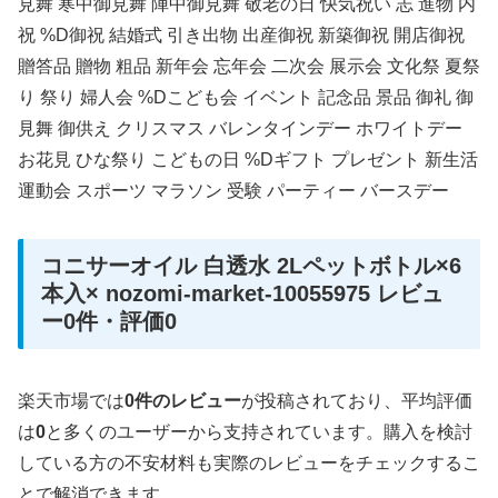
見舞 寒中御見舞 陣中御見舞 敬老の日 快気祝い 志 進物 内
祝 %D御祝 結婚式 引き出物 出産御祝 新築御祝 開店御祝
贈答品 贈物 粗品 新年会 忘年会 二次会 展示会 文化祭 夏祭
り 祭り 婦人会 %Dこども会 イベント 記念品 景品 御礼 御
見舞 御供え クリスマス バレンタインデー ホワイトデー
お花見 ひな祭り こどもの日 %Dギフト プレゼント 新生活
運動会 スポーツ マラソン 受験 パーティー バースデー
コニサーオイル 白透水 2Lペットボトル×6
本入× nozomi-market-10055975 レビュ
ー0件・評価0
楽天市場では
0件のレビュー
が投稿されており、平均評価
は
0
と多くのユーザーから支持されています。購入を検討
している方の不安材料も実際のレビューをチェックするこ
とで解消できます。