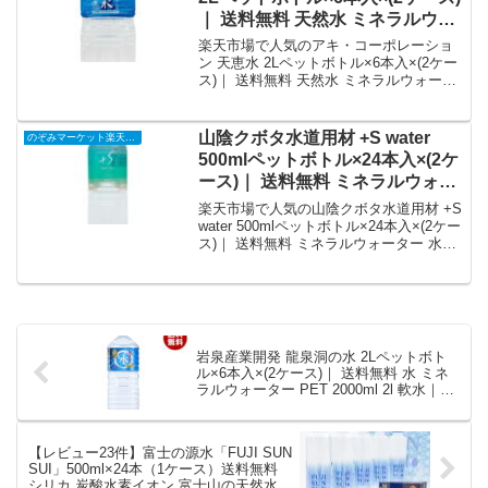
｜ 送料無料 天然水 ミネラルウォ
ーター 湧き水 秩父｜価格・送
楽天市場で人気のアキ・コーポレーショ
料・ポイント還元まとめ
ン 天恵水 2Lペットボトル×6本入×(2ケー
ス)｜ 送料無料 天然水 ミネラルウォータ
ー 湧き水 秩父を徹底解説。のぞみマーケ
ット楽天市場店から5,698円で販売中（送
料別・ポイント1倍）。実ユーザーレビュ
山陰クボタ水道用材 +S water
のぞみマーケット楽天市場店
ー0件・平均評価0の商品情報・購入方法
500mlペットボトル×24本入×(2ケ
まとめ。
ース)｜ 送料無料 ミネラルウォー
ター 水 PET｜価格・送料・ポイ
楽天市場で人気の山陰クボタ水道用材 +S
ント還元まとめ
water 500mlペットボトル×24本入×(2ケー
ス)｜ 送料無料 ミネラルウォーター 水
PETを徹底解説。のぞみマーケット楽天
市場店から6,009円で販売中（送料別・ポ
イント1倍）。実ユーザーレビュー0件・
平均評価0の商品情報・購入方法まとめ。
岩泉産業開発 龍泉洞の水 2Lペットボト
ル×6本入×(2ケース)｜ 送料無料 水 ミネ
ラルウォーター PET 2000ml 2l 軟水｜価
格・送料・ポイント還元まとめ
【レビュー23件】富士の源水「FUJI SUN
SUI」500ml×24本（1ケース）送料無料
シリカ 炭酸水素イオン 富士山の天然水