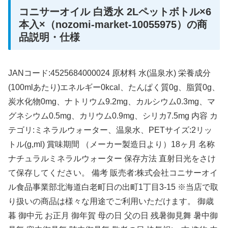
コニサーオイル 白透水 2Lペットボトル×6
本入×（nozomi-market-10055975）の商
品説明・仕様
JANコード:4525684000024 原材料 水(温泉水) 栄養成分
(100mlあたり)エネルギー0kcal、たんぱく質0g、脂質0g、
炭水化物0mg、ナトリウム9.2mg、カルシウム0.3mg、マ
グネシウム0.5mg、カリウム0.9mg、シリカ7.5mg 内容 カ
テゴリ:ミネラルウォーター、温泉水、PETサイズ:2リッ
トル(g,ml) 賞味期間 （メーカー製造日より）18ヶ月 名称
ナチュラルミネラルウォーター 保存方法 直射日光をさけ
て保存してください。 備考 販売者:株式会社コニサーオイ
ル食品事業部北海道白老町日の出町1丁目3-15 ※当店で取
り扱いの商品は様々な用途でご利用いただけます。 御歳
暮 御中元 お正月 御年賀 母の日 父の日 残暑御見舞 暑中御