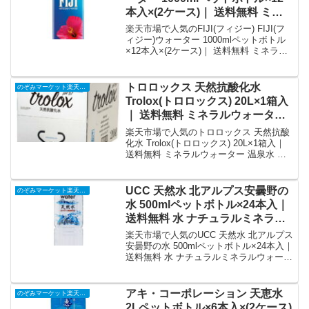
本入×(2ケース)｜ 送料無料 ミネ
ラルウォーター 海外名水 軟水｜
楽天市場で人気のFIJI(フィジー) FIJI(フ
価格・送料・ポイント還元まとめ
ィジー)ウォーター 1000mlペットボトル
×12本入×(2ケース)｜ 送料無料 ミネラル
ウォーター 海外名水 軟水を徹底解説。の
ぞみマーケット楽天市場店から13,525円
で販売中（送料別・ポイント1倍）。実ユ
トロロックス 天然抗酸化水
のぞみマーケット楽天市場店
ーザーレビュー0件・平均評価0の商品情
Trolox(トロロックス) 20L×1箱入
報・購入方法まとめ。
｜ 送料無料 ミネラルウォーター
温泉水 アルカリイオン水 超軟水
楽天市場で人気のトロロックス 天然抗酸
大容量｜価格・送料・ポイント還
化水 Trolox(トロロックス) 20L×1箱入｜
送料無料 ミネラルウォーター 温泉水 ア
元まとめ
ルカリイオン水 超軟水 大容量を徹底解
説。のぞみマーケット楽天市場店から
4,135円で販売中（送料別・ポイント1
UCC 天然水 北アルプス安曇野の
のぞみマーケット楽天市場店
倍）。実ユーザーレビュー0件・平均評価
水 500mlペットボトル×24本入｜
0の商品情報・購入方法まとめ。
送料無料 水 ナチュラルミネラル
ウォーター。｜価格・送料・ポイ
楽天市場で人気のUCC 天然水 北アルプス
ント還元まとめ
安曇野の水 500mlペットボトル×24本入｜
送料無料 水 ナチュラルミネラルウォータ
ー。を徹底解説。のぞみマーケット楽天
市場店から3,093円で販売中（送料別・ポ
イント1倍）。実ユーザーレビュー0件・
アキ・コーポレーション 天恵水
のぞみマーケット楽天市場店
平均評価0の商品情報・購入方法まとめ。
2Lペットボトル×6本入×(2ケース)