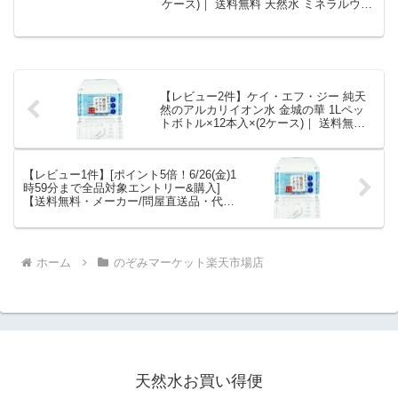
ケース)｜ 送料無料 天然水 ミネラルウォ
ーター 2l 保存水 長期保存水を徹底解説。
のぞみマーケット楽天市場店から4,350円
で販売中（送料別・ポイント1倍）。実ユ
ーザーレビュー0件・平均評価0の商品情
報・購入方法まとめ。
【レビュー2件】ケイ・エフ・ジー 純天
然のアルカリイオン水 金城の華 1Lペッ
トボトル×12本入×(2ケース)｜ 送料無料
天然水 ミネラルウォーター 水 鉱泉水
PET｜価格・送料・ポイント還元まとめ
【レビュー1件】[ポイント5倍！6/26(金)1
時59分まで全品対象エントリー&購入]
【送料無料・メーカー/問屋直送品・代引
不可】ケイ・エフ・ジー 純天然のアルカ
リイオン水 金城の華 1Lペットボトル×12
本入×(2ケース)｜ 天然水 ミネラルウォー
ター 水 鉱泉水 PET｜価格・送料・ポイ
ホーム
のぞみマーケット楽天市場店
ント還元まとめ
天然水お買い得便