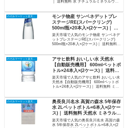
｜ 送料無料 水 ナチュラルミネラルウォ
ーター 天然水を徹底解説。のぞみマーケ
ット楽天市場店から4,078円で販売中（送
料別・ポイント1倍）。実ユーザーレビュ
モンテ物産 サンベネデットプレ
のぞみマーケット楽天市場店
ー0件・平均評価0の商品情報・購入方法
ステージRE(スパークリング)
まとめ。
500ml瓶×20本入×(2ケース)｜ 送
料無料 炭酸飲料 ミネラルウォー
楽天市場で人気のモンテ物産 サンベネデ
ター 瓶｜価格・送料・ポイント
ットプレステージRE(スパークリング)
500ml瓶×20本入×(2ケース)｜ 送料無料
還元まとめ
炭酸飲料 ミネラルウォーター 瓶を徹底解
説。のぞみマーケット楽天市場店から
10,281円で販売中（送料別・ポイント1
アサヒ飲料 おいしい水 天然水
のぞみマーケット楽天市場店
倍）。実ユーザーレビュー0件・平均評価
【自動販売機用】 600mlペットボ
0の商品情報・購入方法まとめ。
トル×24本入×(2ケース)｜ 送料無
料 ミネラルウォーター 天然水 軟
楽天市場で人気のアサヒ飲料 おいしい水
水 水｜価格・送料・ポイント還
天然水【自動販売機用】 600mlペットボ
トル×24本入×(2ケース)｜ 送料無料 ミネ
元まとめ
ラルウォーター 天然水 軟水 水を徹底解
説。のぞみマーケット楽天市場店から
5,905円で販売中（送料別・ポイント1
奥長良川名水 高賀の森水 5年保存
のぞみマーケット楽天市場店
倍）。実ユーザーレビュー0件・平均評価
水 2Lペットボトル×6本入×(2ケー
0の商品情報・購入方法まとめ。
ス)｜ 送料無料 天然水 ミネラルウ
ォーター 2l 保存水 長期保存水｜
楽天市場で人気の奥長良川名水 高賀の森
価格・送料・ポイント還元まとめ
水 5年保存水 2Lペットボトル×6本入×(2