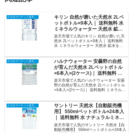
キリン 自然が磨いた天然水 2Lペ
のぞみマーケット楽天市場店
ットボトル×9本入｜ 送料無料 水
ミネラルウォーター 天然水 鉱水
｜価格・送料・ポイント還元まと
楽天市場で人気のキリン 自然が磨いた天
め
然水 2Lペットボトル×9本入｜ 送料無料
水 ミネラルウォーター 天然水 鉱水を徹
底解説。のぞみマーケット楽天市場店か
ら2,117円で販売中（送料別・ポイント1
倍）。実ユーザーレビュー0件・平均評価
ハルナウォーター 安曇野の自然
のぞみマーケット楽天市場店
0の商品情報・購入方法まとめ。
が育んだ天然水 2Lペットボトル
×6本入×(2ケース)｜ 送料無料 ミ
ネラルウォーター 水 PET 国内名
楽天市場で人気のハルナウォーター 安曇
水 鉱水 2000ml｜価格・送料・ポ
野の自然が育んだ天然水 2Lペットボトル
×6本入×(2ケース)｜ 送料無料 ミネラルウ
イント還元まとめ
ォーター 水 PET 国内名水 鉱水 2000ml
を徹底解説。のぞみマーケット楽天市場
店から2,717円で販売中（送料別・ポイン
サントリー 天然水【自動販売機
のぞみマーケット楽天市場店
ト1倍）。実ユーザーレビュー0件・平均
用】 550mlペットボトル×24本入
評価0の商品情報・購入方法まとめ。
｜ 送料無料 水 ナチュラルミネラ
ルウォーター 天然水｜価格・送
楽天市場で人気のサントリー 天然水【自
料・ポイント還元まとめ
動販売機用】 550mlペットボトル×24本入