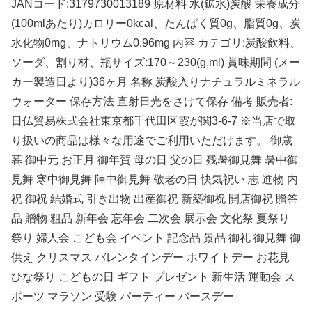
JANコード:3179730013189 原材料 水(鉱水)炭酸 栄養成分
(100mlあたり)カロリー0kcal、たんぱく質0g、脂質0g、炭
水化物0mg、ナトリウム0.96mg 内容 カテゴリ:炭酸飲料、
ソーダ、割り材、瓶サイズ:170～230(g,ml) 賞味期間 (メー
カー製造日より)36ヶ月 名称 炭酸入りナチュラルミネラル
ウォーター 保存方法 直射日光をさけて保存 備考 販売者:
日仏貿易株式会社東京都千代田区霞が関3-6-7 ※当店で取
り扱いの商品は様々な用途でご利用いただけます。 御歳
暮 御中元 お正月 御年賀 母の日 父の日 残暑御見舞 暑中御
見舞 寒中御見舞 陣中御見舞 敬老の日 快気祝い 志 進物 内
祝 御祝 結婚式 引き出物 出産御祝 新築御祝 開店御祝 贈答
品 贈物 粗品 新年会 忘年会 二次会 展示会 文化祭 夏祭り
祭り 婦人会 こども会 イベント 記念品 景品 御礼 御見舞 御
供え クリスマス バレンタインデー ホワイトデー お花見
ひな祭り こどもの日 ギフト プレゼント 新生活 運動会 ス
ポーツ マラソン 受験 パーティー バースデー