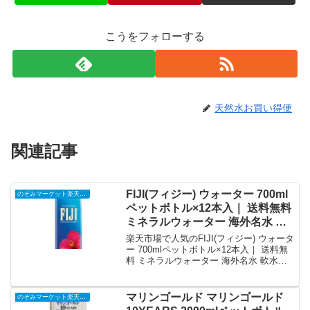
こうをフォローする
天然水お買い得便
関連記事
FIJI(フィジー) ウォーター 700ml
のぞみマーケット楽天市場店
ペットボトル×12本入｜ 送料無料
ミネラルウォーター 海外名水 軟
水｜価格・送料・ポイント還元ま
楽天市場で人気のFIJI(フィジー) ウォータ
とめ
ー 700mlペットボトル×12本入｜ 送料無
料 ミネラルウォーター 海外名水 軟水を
徹底解説。のぞみマーケット楽天市場店
から7,007円で販売中（送料別・ポイント
1倍）。実ユーザーレビュー0件・平均評
マリンゴールド マリンゴールド
のぞみマーケット楽天市場店
価0の商品情報・購入方法まとめ。