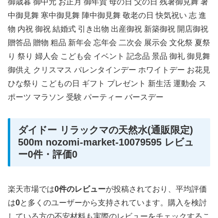
御歳暮 御中元 お正月 御年賀 母の日 父の日 残暑御見舞 暑
中御見舞 寒中御見舞 陣中御見舞 敬老の日 快気祝い 志 進
物 内祝 御祝 結婚式 引き出物 出産御祝 新築御祝 開店御祝
贈答品 贈物 粗品 新年会 忘年会 二次会 展示会 文化祭 夏祭
り 祭り 婦人会 こども会 イベント 記念品 景品 御礼 御見舞
御供え クリスマス バレンタインデー ホワイトデー お花見
ひな祭り こどもの日 ギフト プレゼント 新生活 運動会 ス
ポーツ マラソン 受験 パーティー バースデー
ダイドー リラックマの天然水(通販限定)
500m nozomi-market-10079595 レビュ
ー0件・評価0
楽天市場では
0件のレビュー
が投稿されており、平均評価
は
0
と多くのユーザーから支持されています。購入を検討
している方の不安材料も実際のレビューをチェックするこ