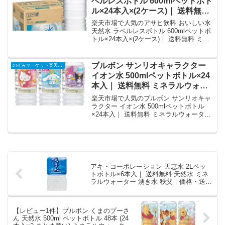
ベルレスボトル 600mlペットボト
入方法まとめ。
ル×24本入×(2ケース)｜ 送料無料
ミネラルウォーター 天然水 軟水
楽天市場で人気のアサヒ飲料 おいしい水
水｜価格・送料・ポイント還元ま
天然水 ラベルレスボトル 600mlペットボ
トル×24本入×(2ケース)｜ 送料無料 ミネ
とめ
ラルウォーター 天然水 軟水 水を徹底解
説。のぞみマーケット楽天市場店から
5,179円で販売中（送料別・ポイント1
ブルボン サンリオキャラクター
のぞみマーケット楽天市場店
倍）。実ユーザーレビュー0件・平均評価
イオン水 500mlペットボトル×24
0の商品情報・購入方法まとめ。
本入｜ 送料無料 ミネラルウォー
ター サンリオ 水｜価格・送料・
楽天市場で人気のブルボン サンリオキャ
ポイント還元まとめ
ラクター イオン水 500mlペットボトル
×24本入｜ 送料無料 ミネラルウォーター
サンリオ 水を徹底解説。のぞみマーケッ
ト楽天市場店から2,808円で販売中（送料
別・ポイント1倍）。実ユーザーレビュー
0件・平均評価0の商品情報・購入方法ま
とめ。
アキ・コーポレーション 天恵水 2Lペッ
トボトル×6本入｜ 送料無料 天然水 ミネ
ラルウォーター 湧き水 秩父｜価格・送
料・ポイント還元まとめ
【レビュー1件】ブルボン くまのプーさ
ん 天然水 500ml ペットボトル 48本 (24