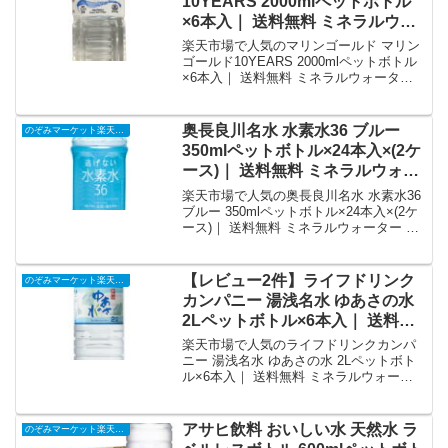
10YEARS 2000mlペットボトル
×6本入｜ 送料無料 ミネラルウォ
ーター 海洋深層水 水 PET｜価
楽天市場で人気のマリンゴールド マリン
格・送料・ポイント還元まとめ
ゴールド10YEARS 2000mlペットボトル
×6本入｜ 送料無料 ミネラルウォーター
海洋深層水 水 PETを徹底解説。のぞみマ
ーケット楽天市場店から3,553円で販売中
（送料別・ポイント1倍）。実ユーザーレ
奥長良川名水 水素水36 ブルー
のぞみマーケット楽天市場店
ビュー0件・平均評価0の商品情報・購入
350mlペットボトル×24本入×(2ケ
方法まとめ。
ース)｜ 送料無料 ミネラルウォー
ター 水素 鉱水｜価格・送料・ポ
楽天市場で人気の奥長良川名水 水素水36
イント還元まとめ
ブルー 350mlペットボトル×24本入×(2ケ
ース)｜ 送料無料 ミネラルウォーター 水
素 鉱水を徹底解説。のぞみマーケット楽
天市場店から11,244円で販売中（送料
別・ポイント1倍）。実ユーザーレビュー
【レビュー2件】ライフドリンク
のぞみマーケット楽天市場店
0件・平均評価0の商品情報・購入方法ま
カンパニー 湯浅名水 ゆあさの水
とめ。
2Lペットボトル×6本入｜ 送料無
料 ミネラルウォーター 軟水 ペッ
楽天市場で人気のライフドリンクカンパ
トボトル｜価格・送料・ポイント
ニー 湯浅名水 ゆあさの水 2Lペットボト
ル×6本入｜ 送料無料 ミネラルウォータ
還元まとめ
ー 軟水 ペットボトルを徹底解説。のぞみ
マーケット楽天市場店から1,369円で販売
中（送料別・ポイント1倍）。実ユーザー
アサヒ飲料 おいしい水 天然水 ラ
のぞみマーケット楽天市場店
レビュー2件・平均評価5の商品情報・購