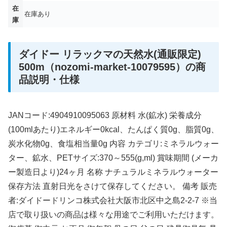
在
在庫あり
庫
ダイドー リラックマの天然水(通販限定)
500m（nozomi-market-10079595）の商
品説明・仕様
JANコード:4904910095063 原材料 水(鉱水) 栄養成分
(100mlあたり)エネルギー0kcal、たんぱく質0g、脂質0g、
炭水化物0g、食塩相当量0g 内容 カテゴリ:ミネラルウォー
ター、鉱水、PETサイズ:370～555(g,ml) 賞味期間 (メーカ
ー製造日より)24ヶ月 名称 ナチュラルミネラルウォーター
保存方法 直射日光をさけて保存してください。 備考 販売
者:ダイドードリンコ株式会社大阪市北区中之島2-2-7 ※当
店で取り扱いの商品は様々な用途でご利用いただけます。