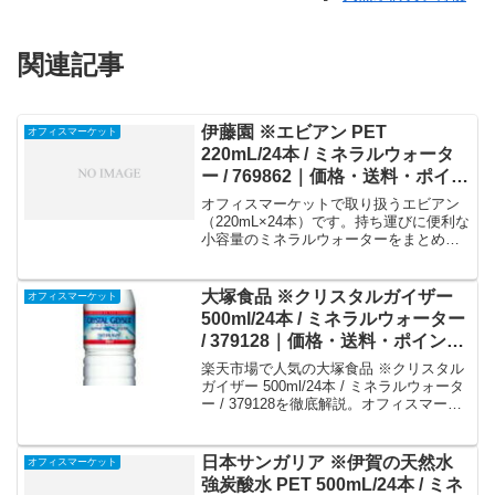
関連記事
伊藤園 ※エビアン PET
オフィスマーケット
220mL/24本 / ミネラルウォータ
ー / 769862｜価格・送料・ポイン
ト還元まとめ
オフィスマーケットで取り扱うエビアン
（220mL×24本）です。持ち運びに便利な
小容量のミネラルウォーターをまとめ買
い。商品の在庫や配送状況、最新の価格
やポイント還元については商品ページを
ご確認ください。
大塚食品 ※クリスタルガイザー
オフィスマーケット
500ml/24本 / ミネラルウォーター
/ 379128｜価格・送料・ポイント
還元まとめ
楽天市場で人気の大塚食品 ※クリスタル
ガイザー 500ml/24本 / ミネラルウォータ
ー / 379128を徹底解説。オフィスマーケ
ットから4,981円で販売中（送料別・ポイ
ント1倍）。実ユーザーレビュー0件・平
均評価0の商品情報・購入方法まとめ。
日本サンガリア ※伊賀の天然水
オフィスマーケット
強炭酸水 PET 500mL/24本 / ミネ