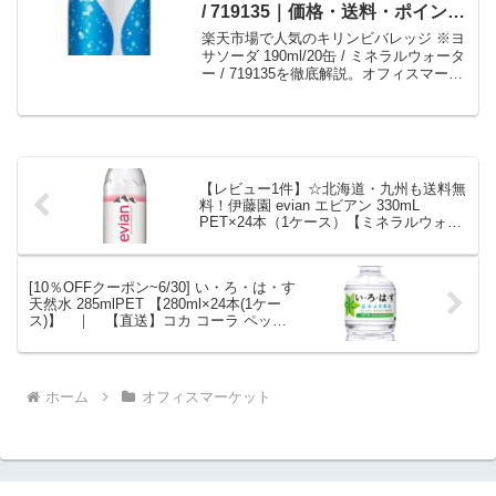
/ 719135｜価格・送料・ポイント
還元まとめ
楽天市場で人気のキリンビバレッジ ※ヨ
サソーダ 190ml/20缶 / ミネラルウォータ
ー / 719135を徹底解説。オフィスマーケ
ットから2,348円で販売中（送料別・ポイ
ント1倍）。実ユーザーレビュー0件・平
均評価0の商品情報・購入方法まとめ。
【レビュー1件】☆北海道・九州も送料無
料！伊藤園 evian エビアン 330mL
PET×24本（1ケース）【ミネラルウォー
ター】【硬水】※沖縄・離島への発送は
出来ません｜価格・送料・ポイント還元
まとめ
[10％OFFクーポン~6/30] い・ろ・は・す
天然水 285mlPET 【280ml×24本(1ケー
ス)】 ｜ 【直送】コカ コーラ ペット
ボトル 水 ミネラルウォーター 天然水 い
ろはす 40711｜価格・送料・ポイント還
元まとめ
ホーム
オフィスマーケット