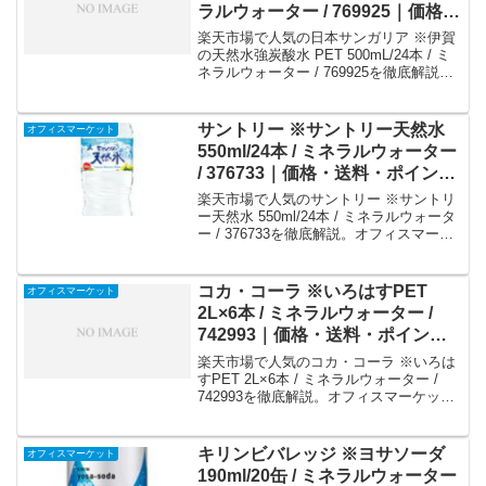
ラルウォーター / 769925｜価格・
送料・ポイント還元まとめ
楽天市場で人気の日本サンガリア ※伊賀
の天然水強炭酸水 PET 500mL/24本 / ミ
ネラルウォーター / 769925を徹底解説。
オフィスマーケットから2,631円で販売中
（送料別・ポイント1倍）。実ユーザーレ
ビュー0件・平均評価0の商品情報・購入
サントリー ※サントリー天然水
オフィスマーケット
方法まとめ。
550ml/24本 / ミネラルウォーター
/ 376733｜価格・送料・ポイント
還元まとめ
楽天市場で人気のサントリー ※サントリ
ー天然水 550ml/24本 / ミネラルウォータ
ー / 376733を徹底解説。オフィスマーケ
ットから5,459円で販売中（送料別・ポイ
ント1倍）。実ユーザーレビュー0件・平
均評価0の商品情報・購入方法まとめ。
コカ・コーラ ※いろはすPET
オフィスマーケット
2L×6本 / ミネラルウォーター /
742993｜価格・送料・ポイント
還元まとめ
楽天市場で人気のコカ・コーラ ※いろは
すPET 2L×6本 / ミネラルウォーター /
742993を徹底解説。オフィスマーケット
から1,532円で販売中（送料別・ポイント
1倍）。実ユーザーレビュー0件・平均評
価0の商品情報・購入方法まとめ。
キリンビバレッジ ※ヨサソーダ
オフィスマーケット
190ml/20缶 / ミネラルウォーター