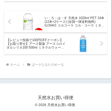
ト1倍）。実ユーザーレビュー276件・平
均評価4.86の商品情報・購入方法まと
め。
い・ろ・は・す 天然水 1020ml PET 24本
(12本×2ケース) (全国一律送料無料)
ILOHAS コカコーラ コカ・コーラ ミネラ
ルウォーター 水｜価格・送料・ポイント
還元まとめ
【レビュー投稿で100円OFFクーポン】
【お取り寄せ】アース製薬 アースコロイ
ダルシリカ100 500ml ミネラルウォータ
ー 硬水 水 飲料｜価格・送料・ポイント
還元まとめ
ホーム
ぱーそなるたのめーる
天然水お買い得便
© 2026 天然水お買い得便.