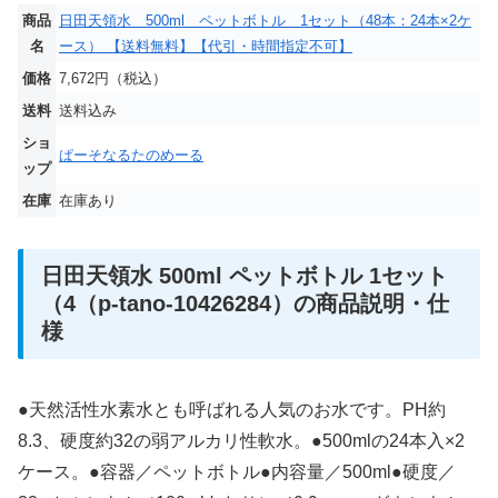
商品
日田天領水 500ml ペットボトル 1セット（48本：24本×2ケ
名
ース） 【送料無料】【代引・時間指定不可】
価格
7,672円（税込）
送料
送料込み
ショ
ぱーそなるたのめーる
ップ
在庫
在庫あり
日田天領水 500ml ペットボトル 1セット
（4（p-tano-10426284）の商品説明・仕
様
●天然活性水素水とも呼ばれる人気のお水です。PH約
8.3、硬度約32の弱アルカリ性軟水。●500mlの24本入×2
ケース。●容器／ペットボトル●内容量／500ml●硬度／