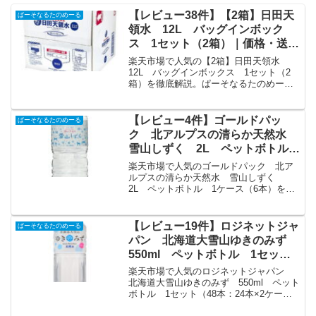
【レビュー38件】【2箱】日田天
ぱーそなるたのめーる
領水 12L バッグインボック
ス 1セット（2箱）｜価格・送
料・ポイント還元まとめ
楽天市場で人気の【2箱】日田天領水
12L バッグインボックス 1セット（2
箱）を徹底解説。ぱーそなるたのめーる
から3,397円で販売中（送料込み・ポイン
ト1倍）。実ユーザーレビュー38件・平均
評価4.87の商品情報・購入方法まとめ。
【レビュー4件】ゴールドパッ
ぱーそなるたのめーる
ク 北アルプスの清らか天然水
雪山しずく 2L ペットボトル
1ケース（6本）｜価格・送料・ポ
楽天市場で人気のゴールドパック 北ア
イント還元まとめ
ルプスの清らか天然水 雪山しずく
2L ペットボトル 1ケース（6本）を徹
底解説。ぱーそなるたのめーるから868円
で販売中（送料別・ポイント1倍）。実ユ
ーザーレビュー4件・平均評価4.75の商品
【レビュー19件】ロジネットジャ
ぱーそなるたのめーる
情報・購入方法まとめ。
パン 北海道大雪山ゆきのみず
550ml ペットボトル 1セット
（48本：24本×2ケース） 【送料
楽天市場で人気のロジネットジャパン
無料】｜価格・送料・ポイント還
北海道大雪山ゆきのみず 550ml ペット
ボトル 1セット（48本：24本×2ケー
元まとめ
ス） 【送料無料】を徹底解説。ぱーそな