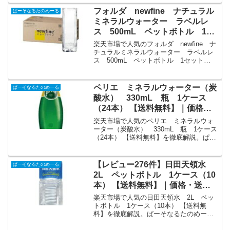
るたのめーるから3,378円で販売中（送料
込み・ポイント1倍）。実ユーザーレビュ
フォルダ newfine ナチュラル
ぱーそなるたのめーる
ー19件・平均評価4.89の商品情報・購入
ミネラルウォーター ラベルレ
方法まとめ。
ス 500mL ペットボトル 1セ
ット（180本：45本×4ケース）
楽天市場で人気のフォルダ newfine ナ
【送料無料】｜価格・送料・ポイ
チュラルミネラルウォーター ラベルレ
ス 500mL ペットボトル 1セット
ント還元まとめ
（180本：45本×4ケース） 【送料無料】
を徹底解説。ぱーそなるたのめーるから
7,896円で販売中（送料込み・ポイント10
ペリエ ミネラルウォーター（炭
ぱーそなるたのめーる
倍）。実ユーザーレビュー0件・平均評価
酸水） 330mL 瓶 1ケース
0の商品情報・購入方法まとめ。
（24本） 【送料無料】｜価格・
送料・ポイント還元まとめ
楽天市場で人気のペリエ ミネラルウォ
ーター（炭酸水） 330mL 瓶 1ケース
（24本） 【送料無料】を徹底解説。ぱー
そなるたのめーるから5,987円で販売中
（送料込み・ポイント1倍）。実ユーザー
レビュー0件・平均評価0の商品情報・購
【レビュー276件】日田天領水
ぱーそなるたのめーる
入方法まとめ。
2L ペットボトル 1ケース（10
本） 【送料無料】｜価格・送
料・ポイント還元まとめ
楽天市場で人気の日田天領水 2L ペッ
トボトル 1ケース（10本） 【送料無
料】を徹底解説。ぱーそなるたのめーる
から3,348円で販売中（送料込み・ポイン