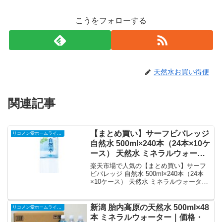
こうをフォローする
天然水お買い得便
関連記事
【まとめ買い】サーフビバレッジ
リコメン堂ホームライフ館
自然水 500ml×240本（24本×10ケ
ース） 天然水 ミネラルウォータ
ー 500cc 軟水 ペットボトル【代
楽天市場で人気の【まとめ買い】サーフ
引不可】｜価格・送料・ポイント
ビバレッジ 自然水 500ml×240本（24本
×10ケース） 天然水 ミネラルウォーター
還元まとめ
500cc 軟水 ペットボトル【代引不可】を
徹底解説。リコメン堂ホームライフ館か
ら19,908円で販売中（送料込み・ポイン
新潟 胎内高原の天然水 500ml×48
リコメン堂ホームライフ館
ト1倍）。実ユーザーレビュー0件・平均
本 ミネラルウォーター｜価格・
評価0の商品情報・購入方法まとめ。