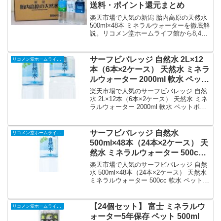
送料・ポイント還元まとめ
楽天市場で人気の新潟 胎内高原の天然水
500ml×48本 ミネラルウォーターを徹底解
説。リコメン堂ホームライフ館から8,488
円で販売中（送料込み・ポイント1倍）。
実ユーザーレビュー0件・平均評価0の商
品情報・購入方法まとめ。
サーフビバレッジ 自然水 2L×12
リコメン堂ホームライフ館
本（6本×2ケース） 天然水 ミネラ
ルウォーター 2000ml 軟水 ペット
ボトル【代引不可】｜価格・送
楽天市場で人気のサーフビバレッジ 自然
料・ポイント還元まとめ
水 2L×12本（6本×2ケース） 天然水 ミネ
ラルウォーター 2000ml 軟水 ペットボト
ル【代引不可】を徹底解説。リコメン堂
ホームライフ館から2,678円で販売中（送
料込み・ポイント1倍）。実ユーザーレビ
サーフビバレッジ 自然水
リコメン堂ホームライフ館
ュー0件・平均評価0の商品情報・購入方
500ml×48本（24本×2ケース） 天
法まとめ。
然水 ミネラルウォーター 500cc
軟水 ペットボトル【代引不可】
楽天市場で人気のサーフビバレッジ 自然
｜価格・送料・ポイント還元まと
水 500ml×48本（24本×2ケース） 天然水
ミネラルウォーター 500cc 軟水 ペットボ
め
トル【代引不可】を徹底解説。リコメン
堂ホームライフ館から3,898円で販売中
（送料込み・ポイント1倍）。実ユーザー
【24個セット】 富士 ミネラルウ
リコメン堂ホームライフ館
レビュー0件・平均評価0の商品情報・購
ォーター5年保存 ペット 500ml
入方法まとめ。