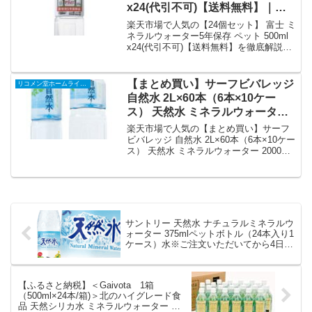
x24(代引不可)【送料無料】｜価
格・送料・ポイント還元まとめ
楽天市場で人気の【24個セット】 富士 ミ
ネラルウォーター5年保存 ペット 500ml
x24(代引不可)【送料無料】を徹底解説。
リコメン堂ホームライフ館から6,210円で
販売中（送料別・ポイント1倍）。実ユー
ザーレビュー0件・平均評価0の商品情
【まとめ買い】サーフビバレッジ
リコメン堂ホームライフ館
報・購入方法まとめ。
自然水 2L×60本（6本×10ケー
ス） 天然水 ミネラルウォーター
2000ml 軟水 ペットボトル【代引
楽天市場で人気の【まとめ買い】サーフ
不可】｜価格・送料・ポイント還
ビバレッジ 自然水 2L×60本（6本×10ケー
ス） 天然水 ミネラルウォーター 2000ml
元まとめ
軟水 ペットボトル【代引不可】を徹底解
説。リコメン堂ホームライフ館から
11,890円で販売中（送料込み・ポイント1
倍）。実ユーザーレビュー0件・平均評価
0の商品情報・購入方法まとめ。
サントリー 天然水 ナチュラルミネラルウ
ォーター 375mlペットボトル（24本入り1
ケース）水※ご注文いただいてから4日～
14日の間に発送いたします。/st｜価格・
送料・ポイント還元まとめ
【ふるさと納税】＜Gaivota 1箱
（500ml×24本/箱)＞北のハイグレード食
品 天然シリカ水 ミネラルウォーター 軟