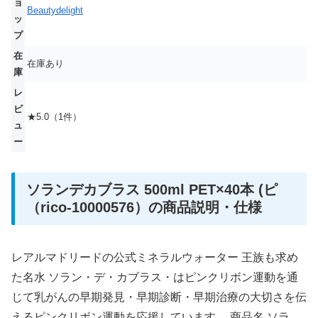
ョ
Beautydelight
ッ
プ
在
在庫あり
庫
レ
ビ
★5.0（1件）
ュ
ー
ソランデカブラス 500ml PET×40本 (ピ
（rico-10000576）の商品説明・仕様
レアルマドリードの公式ミネラルウォーター 王族も求め
た名水 ソラン・デ・カブラス・はピンクリボン運動を通
じて乳がんの早期発見・早期診断・早期治療の大切さを伝
えるピンクリボン運動を応援しています。 商品名 ソラ