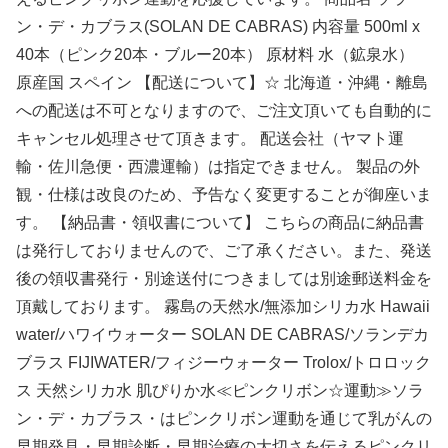
ン・デ・カブラス(SOLAN DE CABRAS) 内容量 500ml x
40本（ピンク20本・ブルー20本） 原材料 水（鉱泉水）
原産国 スペイン 【配送について】☆ 北海道・沖縄・離島
への配送は不可となりますので、ご注文頂いても自動的に
キャンセル処理させて頂きます。 配送会社（ヤマト運
輸・佐川急便・西濃運輸）は指定できません。 製品の外
観・仕様は改良のため、予告なく変更することが御座いま
す。 【納品書・領収書について】 こちらの商品に納品書
は発行しておりませんので、ご了承ください。また、発送
後の領収書発行・別途送付につきましては別途郵送料金を
頂戴しております。 霧島の天然水/無添加シリカ水 Hawaii
water/ハワイウォーター SOLAN DE CABRAS/ソランデカ
ブラス FIJIWATER/フィジーウォーター Trolox/トロロック
ス 天然シリカ水 肌ぴりか水≪ピンクリボン☆運動≫ソラ
ン・デ・カブラス・はピンクリボン運動を通じて乳がんの
早期発見・早期診断・早期治療の大切さを伝えるピンクリ