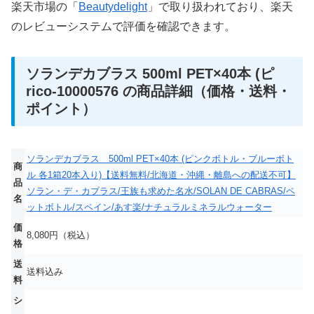
楽天市場の「
Beautydelight
」で取り扱われており、楽天
のレビューシステムで評価を確認できます。
ソランデカブラス 500ml PET×40本 (ピ
rico-10000576 の商品詳細（価格・送料・
ポイント）
ソランデカブラス 500ml PET×40本 (ピンクボトル・ブルーボト
商
ル 各1箱20本入り)【送料無料/北海道・沖縄・離島への配送不可】
品
ソラン・デ・カブラス/王族も求めた名水/SOLAN DE CABRAS/ペ
名
ットボトル/スペイン/あす楽/ナチュラルミネラルウォーター
価
8,080円（税込）
格
送
送料込み
料
シ