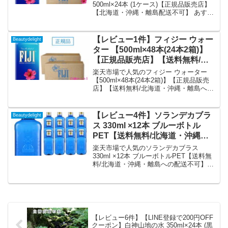
5の商品情報・購入方法まとめ。
Water/フィジーウォーター/ミネラ
500ml×24本 (1ケース)【正規品販売店】
【北海道・沖縄・離島配送不可】 あす
ルウォーター/天然水/海外/無添加/
楽/FIJI Water/フィジーウォーター/ミネラ
美容/シリカ水/fijiウォーター/フィ
ルウォーター/天然水/海外/無添加/美容/シ
ジー/シリカ/珪素/ケイ素水/ケイ素
リカ水/fijiウォーター/フィジー/シリカ/珪
【レビュー1件】フィジー ウォー
Beautydelight
｜価格・送料・ポイント還元まと
素/ケイ素水/ケイ素を徹底解説。
ター 【500ml×48本(24本2箱)】
Beautydelightから7,128円で販売中（送料
め
【正規品販売店】【送料無料/北
込み・ポイント1倍）。実ユーザーレビュ
海道・沖縄・離島への配送不可】
ー11件・平均評価4.18の商品情報・購入
楽天市場で人気のフィジー ウォーター
方法まとめ。
FIJI Water /あす楽/フィジーウォ
【500ml×48本(24本2箱)】【正規品販売
店】【送料無料/北海道・沖縄・離島への
ーター/ミネラルウォーター/水/天
配送不可】FIJI Water /あす楽/フィジーウ
然水/海外セレブ/無添加/美容/シリ
ォーター/ミネラルウォーター/水/天然水/
カ水/fijiウォーター/フィジー/珪素
海外セレブ/無添加/美容/シリカ水/fijiウォ
【レビュー4件】ソランデカブラ
Beautydelight
｜価格・送料・ポイント還元まと
ーター/フィジー/珪素を徹底解説。
ス 330ml ×12本 ブルーボトル
Beautydelightから14,025円で販売中（送
め
PET【送料無料/北海道・沖縄・
料込み・ポイント1倍）。実ユーザーレビ
離島への配送不可】ソランデカブ
ュー1件・平均評価4の商品情報・購入方
楽天市場で人気のソランデカブラス
法まとめ。
ラス ミネラルウォーター/王族も
330ml ×12本 ブルーボトルPET【送料無
料/北海道・沖縄・離島への配送不可】ソ
求めた名水/SOLAN DE
ランデカブラス ミネラルウォーター/王族
CABRAS/ブルーボトル/スペイン/
も求めた名水/SOLAN DE CABRAS/ブル
水/おしゃれボトル/ナチュラルミ
ーボトル/スペイン/水/おしゃれボトル/ナ
ネラルウォーター/ソラン・デ・
チュラルミネラルウォーター/ソラン・
デ・カブラス/あす楽を徹底解説。
カブラス/あす楽｜価格・送料・
Beautydelightから2,592円で販売中（送料
ポイント還元まとめ
【レビュー6件】【LINE登録で200円OFF
込み・ポイント1倍）。実ユーザーレビュ
クーポン】白神山地の水 350ml×24本 (黒