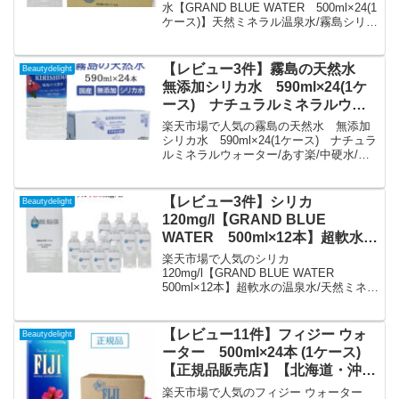
リカ天然水軟水/温泉水/霧島シリ
水【GRAND BLUE WATER 500ml×24(1
ケース)】天然ミネラル温泉水/霧島シリカ
カ/グランブルーウォーター/ミネ
天然水軟水/温泉水/霧島シリカ/グランブ
ラル/シリカウォーター/ナチュラ
ルーウォーター/ミネラル/シリカウォータ
ルミネラルウォーター/無添加/霧
ー/ナチュラルミネラルウォーター/無添
【レビュー3件】霧島の天然水
Beautydelight
島市/のむ/ペットボトル｜価格・
加/霧島市/のむ/ペットボトルを徹底解
無添加シリカ水 590ml×24(1ケ
説。Beautydelightから3,888円で販売中
送料・ポイント還元まとめ
ース) ナチュラルミネラルウォ
（送料込み・ポイント1倍）。実ユーザー
ーター/あす楽/中硬水/シリカ含有/
レビュー25件・平均評価4.64の商品情
楽天市場で人気の霧島の天然水 無添加
報・購入方法まとめ。
ミネラル豊富な天然水/シリカウ
シリカ水 590ml×24(1ケース) ナチュラ
ルミネラルウォーター/あす楽/中硬水/シ
ォーター/霧島天然水/霧島山系/飲
リカ含有/ミネラル豊富な天然水/シリカウ
む/のむ/シリカ水/ペットボトル/お
ォーター/霧島天然水/霧島山系/飲む/のむ/
しゃれ/ケイ素/珪素/炭酸水素イオ
シリカ水/ペットボトル/おしゃれ/ケイ素/
【レビュー3件】シリカ
Beautydelight
ン｜価格・送料・ポイント還元ま
珪素/炭酸水素イオンを徹底解説。
120mg/l【GRAND BLUE
Beautydelightから4,428円で販売中（送料
とめ
WATER 500ml×12本】超軟水の
込み・ポイント1倍）。実ユーザーレビュ
温泉水/天然ミネラル温泉水/軟水/
ー3件・平均評価4.67の商品情報・購入方
楽天市場で人気のシリカ
法まとめ。
シリカ/グランブルーウォーター/
120mg/l【GRAND BLUE WATER
500ml×12本】超軟水の温泉水/天然ミネラ
シリカウォーター/ナチュラルミ
ル温泉水/軟水/シリカ/グランブルーウォ
ネラルウォーター/無添加/霧島市/
ーター/シリカウォーター/ナチュラルミネ
飲むシリカ水/飲料水/ペットボト
ラルウォーター/無添加/霧島市/飲むシリ
【レビュー11件】フィジー ウォ
Beautydelight
ル/国産/弱アルカリ水/美肌｜価
カ水/飲料水/ペットボトル/国産/弱アルカ
ーター 500ml×24本 (1ケース)
リ水/美肌を徹底解説。Beautydelightから
格・送料・ポイント還元まとめ
【正規品販売店】【北海道・沖
2,376円で販売中（送料込み・ポイント1
縄・離島配送不可】 あす楽/FIJI
倍）。実ユーザーレビュー3件・平均評価
楽天市場で人気のフィジー ウォーター