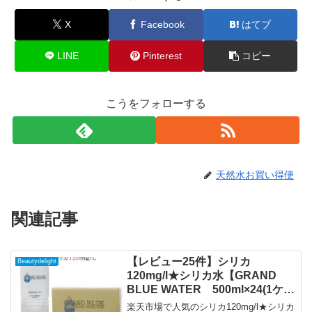
X
Facebook
はてブ
LINE
Pinterest
コピー
こうをフォローする
天然水お買い得便
関連記事
【レビュー25件】シリカ
Beautydelight
120mg/l★シリカ水【GRAND
BLUE WATER 500ml×24(1ケー
ス)】天然ミネラル温泉水/霧島シ
楽天市場で人気のシリカ120mg/l★シリカ