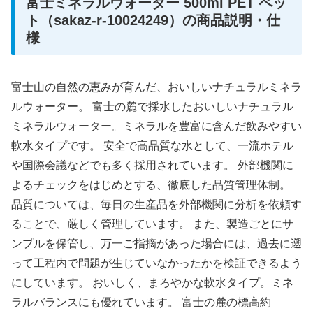
富士ミネラルウォーター 500ml PET ペッ
ト（sakaz-r-10024249）の商品説明・仕
様
富士山の自然の恵みが育んだ、おいしいナチュラルミネラ
ルウォーター。 富士の麓で採水したおいしいナチュラル
ミネラルウォーター。ミネラルを豊富に含んだ飲みやすい
軟水タイプです。 安全で高品質な水として、一流ホテル
や国際会議などでも多く採用されています。 外部機関に
よるチェックをはじめとする、徹底した品質管理体制。
品質については、毎日の生産品を外部機関に分析を依頼す
ることで、厳しく管理しています。 また、製造ごとにサ
ンプルを保管し、万一ご指摘があった場合には、過去に遡
って工程内で問題が生じていなかったかを検証できるよう
にしています。 おいしく、まろやかな軟水タイプ。ミネ
ラルバランスにも優れています。 富士の麓の標高約