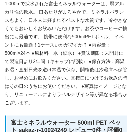
1,000mで採水された富士ミネラルウォーターは、弱アル
カリ性の軟水。 口あたりがまろやかで、ミネラルバラン
スもよく、日本人に好まれるベストな水質です。冷やさな
くてもおいしくお飲みいただけます。お茶やコーヒーの抽
出にも最適です。 携帯に便利な500mlPETボトル。 イベ
ントにも最適！1ケースいかがですか？ ●内容量：
500ml×24本 ●原材料：水（鉱水） ●賞味期限：未開封に
て製造日より2年間（キャップに記載） ●保存方法：高温
多湿・直射日光を避け常温で保存、開栓後は冷蔵庫へ保管
し、お早めにお飲みください。直接口につけてお飲みの時
はその日のうちにお使いください。 ●写真はイメージとな
り、リニューアルによりラベルデザイン等が異なる場合が
ございます。
富士ミネラルウォーター 500ml PET ペッ
ト sakaz-r-10024249 レビュー0件・評価0