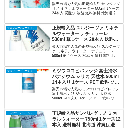
道 沖縄は送料1000円 クール便は
楽天市場で人気の正規輸入品 サンペレグ
800円加算｜価格・送料・ポイン
リノ ミネラルウォーター 500ml 1ケース
24本入 炭酸水 炭酸 送料無料 北海道 沖縄
ト還元まとめ
は送料1000円 クール便は800円加算を徹
底解説。サカツコーポレーション楽天市
場店から8,780円で販売中（送料込み・ポ
正規輸入品 スルジーヴァ ミネラ
サカツコーポレーション楽天市場店
イント1倍）。実ユーザーレビュー0件・
ルウォーター ナチュラーレ
平均評価0の商品情報・購入方法まとめ。
500ml 瓶 1ケース 20本入 送料無
料 北海道 沖縄は送料1000円 クー
楽天市場で人気の正規輸入品 スルジーヴ
ル便は800円加算｜価格・送料・
ァ ミネラルウォーター ナチュラーレ
500ml 瓶 1ケース 20本入 送料無料 北海
ポイント還元まとめ
道 沖縄は送料1000円 クール便は800円加
算を徹底解説。サカツコーポレーション
楽天市場店から8,880円で販売中（送料込
ミツウロコビバレッジ 富士清水
サカツコーポレーション楽天市場店
み・ポイント1倍）。実ユーザーレビュー
バナジウム シリカ 天然水 500ml
0件・平均評価0の商品情報・購入方法ま
24本入り 1ケース PET 飲料 ソフ
とめ。
トドリンク 送料無料 北海道 沖縄
楽天市場で人気のミツウロコビバレッジ
は送料1000円 代引不可 同梱不可
富士清水 バナジウム シリカ 天然水
500ml 24本入り 1ケース PET 飲料 ソフ
日時指定不可｜価格・送料・ポイ
トドリンク 送料無料 北海道 沖縄は送料
ント還元まとめ
1000円 代引不可 同梱不可 日時指定不可
を徹底解説。サカツコーポレーション楽
正規輸入品サンペレグリノ ミネ
サカツコーポレーション楽天市場店
天市場店から2,580円で販売中（送料込
ラルウォーター 750ml 1ケース12
み・ポイント1倍）。実ユーザーレビュー
本入 送料無料 北海道 沖縄は送料
0件・平均評価0の商品情報・購入方法ま