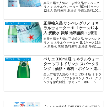
1000円加算 クール便は800円加算
とめ。
楽天市場で人気の正規輸入品サンペレグ
炭酸水 炭酸｜価格・送料・ポイ
リノ ミネラルウォーター 750ml 1ケース
12本入 送料無料 北海道 沖縄は送料1000
ント還元まとめ
円加算 クール便は800円加算 炭酸水 炭酸
を徹底解説。サカツコーポレーション楽
天市場店から6,280円で販売中（送料込
正規輸入品 サンペレグリノ ミネ
サカツコーポレーション楽天市場店
み・ポイント1倍）。実ユーザーレビュー
ラルウォーター 1L 1ケース12本
0件・平均評価0の商品情報・購入方法ま
入 炭酸水 炭酸 送料無料 北海道
とめ。
沖縄は送料1000円加算 クール便
楽天市場で人気の正規輸入品 サンペレグ
は800円加算｜価格・送料・ポイ
リノ ミネラルウォーター 1L 1ケース12本
入 炭酸水 炭酸 送料無料 北海道 沖縄は送
ント還元まとめ
料1000円加算 クール便は800円加算を徹
底解説。サカツコーポレーション楽天市
場店から6,480円で販売中（送料込み・ポ
ペリエ 330ml 瓶 ミネラルウォー
サカツコーポレーション楽天市場店
イント1倍）。実ユーザーレビュー0件・
ター ソフトドリンク スパークリ
平均評価0の商品情報・購入方法まとめ。
ング｜価格・送料・ポイント還元
まとめ
楽天市場で人気のペリエ 330ml 瓶 ミネラ
ルウォーター ソフトドリンク スパークリ
ングを徹底解説。サカツコーポレーショ
ン楽天市場店から350円で販売中（送料
別・ポイント1倍）。実ユーザーレビュー
0件・平均評価0の商品情報・購入方法ま
とめ。
【ふるさと納税】THE KIKUCHI WATER