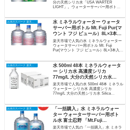
ン含有｜価格・送料・ポイント還
分の天然シリカ水「USA WARTER
LIGHT」。ウォーターサーバー用ボトル
元まとめ
8L×3本セットです。炭酸水素イオン含有
の天然水で、健康的な生活をサポートし
ます。ぜひこの機会にお試しください。
水 ミネラルウォーター ウォータ
お水のスパーク 楽天市場店
サーバー用ボトル Mt. Fuji Pur(マ
ウント フジ ピュール）8L×3本入
り 純水 PFAS検査済｜価格・送
楽天市場で人気の水 ミネラルウォーター
料・ポイント還元まとめ
ウォータサーバー用ボトル Mt. Fuji
Pur(マウント フジ ピュール）8L×3本入り
純水 PFAS検査済を徹底解説。お水のス
パーク 楽天市場店から3,980円で販売中
（送料別・ポイント1倍）。実ユーザーレ
水 500ml 48本 ミネラルウォータ
お水のスパーク 楽天市場店
ビュー0件・平均評価0の商品情報・購入
ー シリカ水 高濃度シリカ
方法まとめ。
77mg/L 大分の天然シリカ水
Silica Springs 500ml×24本入り 2
楽天市場で人気の水 500ml 48本 ミネラル
箱 炭酸水素イオン含有 弱アルカ
ウォーター シリカ水 高濃度シリカ
77mg/L 大分の天然シリカ水 Silica
リ性｜価格・送料・ポイント還元
Springs 500ml×24本入り 2箱 炭酸水素イ
まとめ
オン含有 弱アルカリ性を徹底解説。お水
のスパーク 楽天市場店から6,580円で販
「一括購入」水 ミネラルウォー
お水のスパーク 楽天市場店
売中（送料別・ポイント1倍）。実ユーザ
ター ウォーターサーバー用ボト
ーレビュー0件・平均評価0の商品情報・
ル水 富士忍野 「Mt.Fuji
購入方法まとめ。
Springs」12L×2本入り/12セット
楽天市場で人気の「一括購入」水 ミネラ