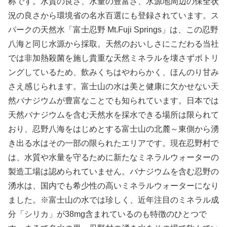
称です。水質の良さ、水量の豊富さ、水源地周辺の保全状
況の良さから環境省の名水百選にも登録されています。ス
パークの天然水「富士忍野 Mt.Fuji Springs」は、この忍野
八海と同じ水源から採取。天然のおいしさにこだわる当社
では非加熱殺菌を施し貴重な天然ミネラルを壊さずボトリ
ングしているため、飲みくちはやわらかく、ほんのり甘み
さえ感じられます。富士山の水は美と健康に欠かせない天
然バナジウムが豊富なことでも知られています。日本では
天然バナジウムを含む天然水を採水できる場所は限られて
おり、忍野八海をはじめとする富士山の北麓～東側から湧
き出る水はその一部の限られたエリアです。現在忍野村で
は、水質や水量を守るために新たなミネラルウォーターの
製造工場は認められていません。バナジウムを含む忍野の
湧水は、国内でも希少性の高いミネラルウォーターになり
ました。※富士山の水では珍しく、近年注目のミネラル成
分「シリカ」が38mg含まれているのも特徴のひとつで