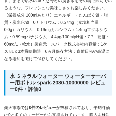
す。まるで名水の里・忍野村の湧き水をその場で飲んでい
るような、フレッシュな美味しさをお楽しみください。
【栄養成分 100mlあたり】エネルギー・たんぱく質・脂
質・炭水化物：0ナトリウム：0.57mg（食塩相当量：
0.0g）カリウム：0.19mgカルシウム：1.4mgマグネシウ
ム：0.59mgバナジウム：4.4μg/100mlpH値：7.7 硬度：
60mg/L（軟水）製造元：スパーク株式会社内容量：1ケー
ス 8L x 3本賞味期限：6ヵ月保存方法：直射日光や高温に
なる場所を避けて保存してください。
水 ミネラルウォーター ウォーターサーバ
ー用ボトル spark-2080-10000000 レビュ
ー0件・評価0
楽天市場では
0件のレビュー
が投稿されており、平均評価
は
0
と多くのユーザーから支持されています。購入を検討