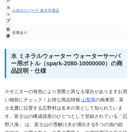
シ
ョ
お水のスパーク 楽天市場店
ッ
プ
在
在庫あり
庫
水 ミネラルウォーター ウォーターサーバ
ー用ボトル（spark-2080-10000000）の商
品説明・仕様
※モニターの発色により実際と異なる場合がありますお買
い物前にチェック！お得な商品情報
山梨県
の南東部、富
士北麓に位置する忍野村は名水の里として知られていま
す。富士山の構成資産のひとつとして登録されている「忍
野八海」 は、富士山の雪解け水が湧出する8 つの池の総