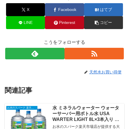
X
Facebook
はてブ
LINE
Pinterest
コピー
こうをフォローする
天然水お買い得便
関連記事
水 ミネラルウォーター ウォータ
お水のスパーク 楽天市場店
ーサーバー用ボトル水 USA
WARTER LIGHT 8L×3本入り 大
分の天然シリカ水 炭酸水素イオ
お水のスパーク楽天市場店が提供する大