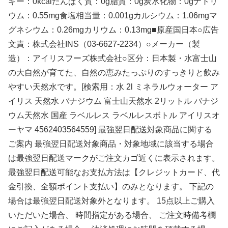
ギー：0kcalたんぱく質：0g脂質：0g炭水化物：0gナトリ
ウム：0.55mg食塩相当量：0.001gカルシウム：1.06mgマ
グネシウム：0.26mgカリウム：0.13mg■原産国日本○広告
文責：株式会社INS（03-6627-2234）○メーカー（製
造）：アイリスフーズ株式会社○区分：日本製・水富士山
の大自然が育てた、自然の恵みたっぷりのすっきりと飲み
やすい天然水です。[検索用：水 2l ミネラルウォーター ア
イリス 天然水 バナジウム 富士山天然水 2リットル バナジ
ウム天然水 国産 ラベルレス ラベルレスボトル アイリスオ
ーヤマ 4562403564559] 最強翌日配送対象商品に関する
ご案内 最強翌日配送対象商品・対象地域に該当する場合
は最強翌日配送マークがご注文カゴ近くに表示されます。
最強翌日配送可能なお支払方法は【クレジットカード、代
金引換、全額ポイント支払い】のみとなります。 下記の
場合は最強翌日配送対象外となります。 15点以上ご購入
いただいた場合、 時間指定がある場合、 ご注文時備考欄