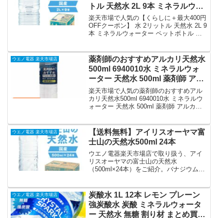
トル 天然水 2L 9本 ミネラルウォ
4件・平均評価5の商品情報・購入方法ま
ーター ペットボトル ミネラルウ
とめ。
楽天市場で人気の【くらしに＋最大400円
ォーター 2l 送料無料 ラベルレス
OFFクーポン】 水 2リットル 天然水 2L 9
本 ミネラルウォーター ペットボトル ミ
富士山 国産 バナジウム バナジウ
ネラルウォーター 2l 送料無料 ラベルレス
ム天然水 バナジウム水 ケース 備
富士山 国産 バナジウム バナジウム天然
蓄 防災 自然 アイリスオーヤマ
水 バナジウム水 ケース 備蓄 防災 自然
薬剤師のおすすめアルカリ天然水
ウエノ電器 楽天市場店
【代引き不可】｜価格・送料・ポ
アイリスオーヤマ【代引き不可】を徹底
500ml 6940010水 ミネラルウォ
解説。ウエノ電器 楽天市場店から1,180
イント還元まとめ
ーター 天然水 500ml 薬剤師 アル
円で販売中（送料込み・ポイント1倍）。
カリ アルカリ天然水 株式会社ケ
実ユーザーレビュー24件・平均評価4の商
楽天市場で人気の薬剤師のおすすめアル
品情報・購入方法まとめ。
イ・エフ・ジー｜価格・送料・ポ
カリ天然水500ml 6940010水 ミネラルウ
ォーター 天然水 500ml 薬剤師 アルカリ
イント還元まとめ
アルカリ天然水 株式会社ケイ・エフ・ジ
ーを徹底解説。ウエノ電器 楽天市場店か
ら3,312円で販売中（送料別・ポイント1
【送料無料】アイリスオーヤマ富
ウエノ電器 楽天市場店
倍）。実ユーザーレビュー0件・平均評価
士山の天然水500ml 24本
0の商品情報・購入方法まとめ。
ウエノ電器楽天市場店で取り扱う、アイ
リスオーヤマの富士山の天然水
（500ml×24本）をご紹介。バナジウム含
有の国産天然水で、便利なラベルレス仕
様です。送料無料でお届けします。毎日
の水分補給や備蓄にぜひご利用くださ
炭酸水 1L 12本 レモン プレーン
ウエノ電器 楽天市場店
い。
強炭酸水 炭酸 ミネラルウォータ
ー 天然水 無糖 割り材 まとめ買い