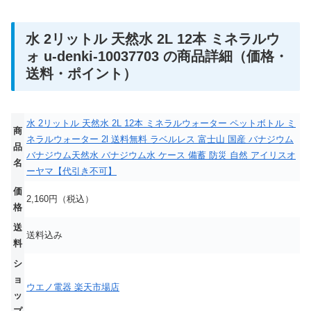
水 2リットル 天然水 2L 12本 ミネラルウ
ォ u-denki-10037703 の商品詳細（価格・
送料・ポイント）
水 2リットル 天然水 2L 12本 ミネラルウォーター ペットボトル ミ
商
ネラルウォーター 2l 送料無料 ラベルレス 富士山 国産 バナジウム
品
バナジウム天然水 バナジウム水 ケース 備蓄 防災 自然 アイリスオ
名
ーヤマ【代引き不可】
価
2,160円（税込）
格
送
送料込み
料
シ
ョ
ウエノ電器 楽天市場店
ッ