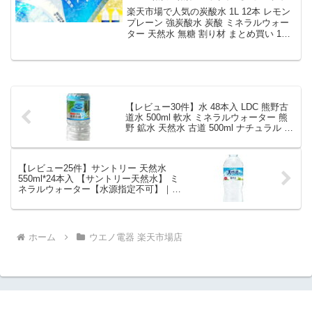
1リットル CRYSTAL SPARK ク
楽天市場で人気の炭酸水 1L 12本 レモン
リスタルスパーク アイリスオー
プレーン 強炭酸水 炭酸 ミネラルウォー
ター 天然水 無糖 割り材 まとめ買い 1リ
ヤマ *｜価格・送料・ポイント還
ットル CRYSTAL SPARK クリスタルス
元まとめ
パーク アイリスオーヤマ *を徹底解説。
ウエノ電器 楽天市場店から1,480円で販
売中（送料込み・ポイント1倍）。実ユー
ザーレビュー0件・平均評価0の商品情
報・購入方法まとめ。
【レビュー30件】水 48本入 LDC 熊野古
道水 500ml 軟水 ミネラルウォーター 熊
野 鉱水 天然水 古道 500ml ナチュラル ペ
ットボトル ライフドリンクカンパニー
【代引き不可】｜価格・送料・ポイント
還元まとめ
【レビュー25件】サントリー 天然水
550ml*24本入 【サントリー天然水】 ミ
ネラルウォーター【水源指定不可】｜価
格・送料・ポイント還元まとめ
ホーム
ウエノ電器 楽天市場店