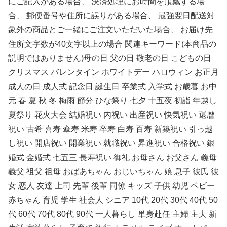
にご記入がある場合、 決済処理にお時間を頂戴する場
合、 郵便番号や住所に誤りがある場合、 最強翌日配送対
象外の商品とご一緒にご注文いただいた場合、 お届け先
住所文字数が40文字以上の場合 関連キーワード(本商品の
説明ではありません)母の日 父の日 敬老の日 こどもの日
クリスマス バレンタイン ホワイトデー ハロウィン お正月
成人の日 成人式 記念日 誕生日 卒業式 入学式 お歳暮 お中
元 春 夏 秋 冬 梅雨 節分 ひな祭り 七夕 十五夜 初詣 年越し
夏祭り 花火大会 結婚祝い 内祝い 出産祝い 快気祝い 還暦
祝い 古希 喜寿 傘寿 米寿 卒寿 白寿 百寿 新築祝い 引っ越
し祝い 開店祝い 開業祝い 就職祝い 昇進祝い 合格祝い 銀
婚式 金婚式 七五三 長寿祝い 御礼 お母さん お父さん 義母
義父 祖父 祖母 おばあちゃん おじいちゃん 娘 息子 彼氏 彼
女 恋人 友達 上司 先輩 後輩 同僚 キッズ 子供 幼児 ベビー
赤ちゃん 育児 学生 社会人 シニア 10代 20代 30代 40代 50
代 60代 70代 80代 90代 一人暮らし 単身赴任 主婦 主夫 新