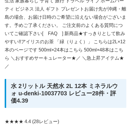
生活 家族暮らし 子育て 旅行 トラベル ライブ ホームパー
ティ ビジネス 法人 ギフト プレゼントお届け先が沖縄・離
島の場合、お届け日時のご希望に沿えない場合がございま
す。予めご了承ください。 ご注文前のよくある質問につ
いてご確認下さい[ FAQ ] 新商品★すっきりとして飲み
やすい!!アイリスのお茶 「緑（りょく）」 こちらは2L×12
本のページです 500ml×24本はこちら 500ml×48本はこち
ら ＼おすすめサーキュレーター★／ ＼急上昇アイテム★
／
水 2リットル 天然水 2L 12本 ミネラルウ
ォ u-denki-10037703 レビュー28件・評
価4.39
★★★★
4.4
(28レビュー)