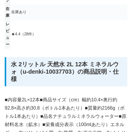
プ
在
在庫あり
庫
レ
ビ
★4.4（28件）
ュ
ー
水 2リットル 天然水 2L 12本 ミネラルウ
ォ（u-denki-10037703）の商品説明・仕
様
■内容量2L×12本■商品サイズ（cm）幅約10.4×奥行約
92.8×高さ約30.8（ボトル1本あたり）■質量約2166g（ボ
トル1本あたり）■品名ナチュラルミネラルウォーター■原
材料名水（鉱水）■栄養成分表示（100mlあたり）エネル