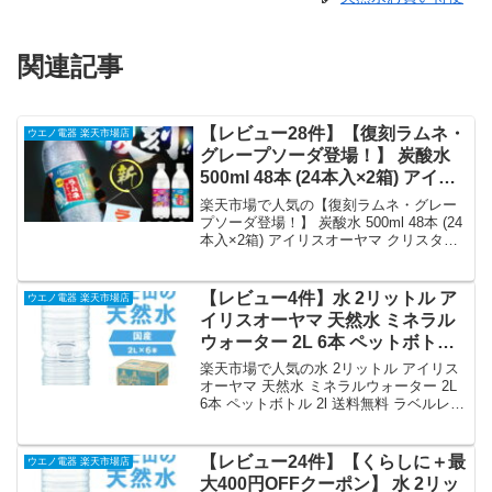
関連記事
【レビュー28件】【復刻ラムネ・
ウエノ電器 楽天市場店
グレープソーダ登場！】 炭酸水
500ml 48本 (24本入×2箱) アイリ
スオーヤマ クリスタルスパーク
楽天市場で人気の【復刻ラムネ・グレー
強炭酸水 ラムネ グレープソーダ
プソーダ登場！】 炭酸水 500ml 48本 (24
本入×2箱) アイリスオーヤマ クリスタル
レモン フレーバー プレーン 天然
スパーク 強炭酸水 ラムネ グレープソー
水 無糖 ペットボトル アイリスフ
ダ レモン フレーバー プレーン 天然水 無
ーズ 炭酸 *｜価格・送料・ポイン
糖 ペットボトル アイリスフーズ 炭酸 *を
【レビュー4件】水 2リットル ア
ウエノ電器 楽天市場店
ト還元まとめ
徹底解説。ウエノ電器 楽天市場店から
イリスオーヤマ 天然水 ミネラル
2,960円で販売中（送料込み・ポイント1
ウォーター 2L 6本 ペットボトル
倍）。実ユーザーレビュー28件・平均評
2l 送料無料 ラベルレス 富士山 国
価4.46の商品情報・購入方法まとめ。
楽天市場で人気の水 2リットル アイリス
産 バナジウム バナジウム天然水
オーヤマ 天然水 ミネラルウォーター 2L
6本 ペットボトル 2l 送料無料 ラベルレス
バナジウム水 ケース 備蓄 防災 自
富士山 国産 バナジウム バナジウム天然
然 【代引き不可】｜価格・送
水 バナジウム水 ケース 備蓄 防災 自然
料・ポイント還元まとめ
【代引き不可】を徹底解説。ウエノ電器
【レビュー24件】【くらしに＋最
ウエノ電器 楽天市場店
楽天市場店から1,080円で販売中（送料込
大400円OFFクーポン】 水 2リッ
み・ポイント1倍）。実ユーザーレビュー