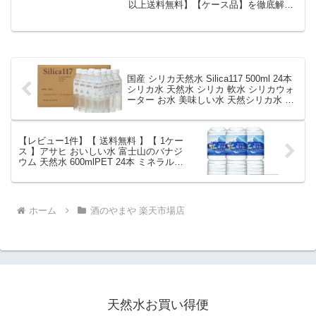
以上送料無料】【ケース品】を徹底解
説。酒のやまや 楽天市場店から2,350円
で販売中（送料別・ポイント1倍）。実ユ
ーザーレビュー0件・平均評価0の商品情
報・購入方法まとめ。
国産 シリカ天然水 Silica117 500ml 24本
シリカ水 天然水 シリカ 軟水 シリカウォ
ーター お水 美味しい水 天然シリカ水 ミ
ネラルウォーター 軟水 箱買い あす楽｜
価格・送料・ポイント還元まとめ
【レビュー1件】【 送料無料 】【 1ケー
ス 】アサヒ おいしい水 富士山のバナジ
ウム 天然水 600mlPET 24本 ミネラルウ
ォーター バナジウム水 みず お水 バナジ
ウム天然水 ペットボトル 水 大量 まとめ
買い 軟水 国産 600ml ケース｜価格・送
料・ポイント還元まとめ
ホーム
酒のやまや 楽天市場店
天然水お買い得便