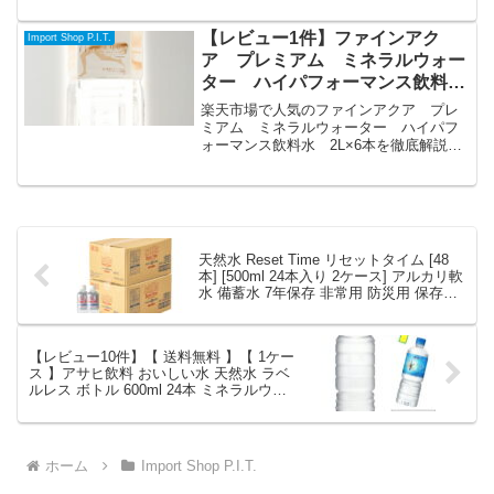
中（送料別・ポイント1倍）。実ユーザー
レビュー0件・平均評価0の商品情報・購
【レビュー1件】ファインアク
Import Shop P.I.T.
入方法まとめ。
ア プレミアム ミネラルウォー
ター ハイパフォーマンス飲料
水 2L×6本｜価格・送料・ポイ
楽天市場で人気のファインアクア プレ
ント還元まとめ
ミアム ミネラルウォーター ハイパフ
ォーマンス飲料水 2L×6本を徹底解説。
Import Shop P.I.T.から3,240円で販売中
（送料別・ポイント1倍）。実ユーザーレ
ビュー1件・平均評価5の商品情報・購入
方法まとめ。
天然水 Reset Time リセットタイム [48
本] [500ml 24本入り 2ケース] アルカリ軟
水 備蓄水 7年保存 非常用 防災用 保存水
長期保存 ミネラルウォーター 島根県 南
雲先生も納得 送料無料 代引不可 メーカ
ー直送品 離島沖縄北海道発送不可｜価
【レビュー10件】【 送料無料 】【 1ケー
格・送料・ポイント還元まとめ
ス 】アサヒ飲料 おいしい水 天然水 ラベ
ルレス ボトル 600ml 24本 ミネラルウォ
ーター 水 みず お水 ペットボトル 大量
まとめ買い 軟水 国産 ケース 買い 箱 ウ
ォーター アサヒおいしい水 600ml水 水ま
とめ買い｜価格・送料・ポイント還元ま
ホーム
Import Shop P.I.T.
とめ