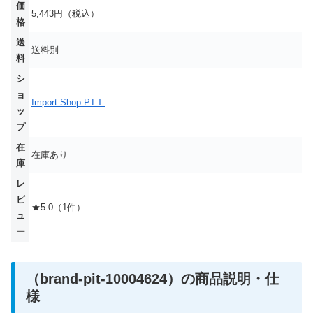
価
5,443円（税込）
格
送
送料別
料
シ
ョ
Import Shop P.I.T.
ッ
プ
在
在庫あり
庫
レ
ビ
★5.0（1件）
ュ
ー
（brand-pit-10004624）の商品説明・仕
様