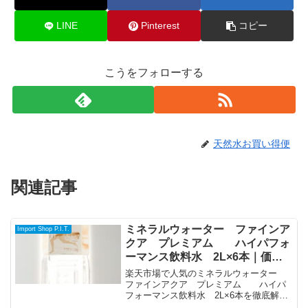
LINE
Pinterest
コピー
こうをフォローする
天然水お買い得便
関連記事
ミネラルウォーター ファインア
Import Shop P.I.T.
クア プレミアム ハイパフォ
ーマンス飲料水 2L×6本｜価
格・送料・ポイント還元まとめ
楽天市場で人気のミネラルウォーター
ファインアクア プレミアム ハイパ
フォーマンス飲料水 2L×6本を徹底解
説。Import Shop P.I.T.から3,240円で販売