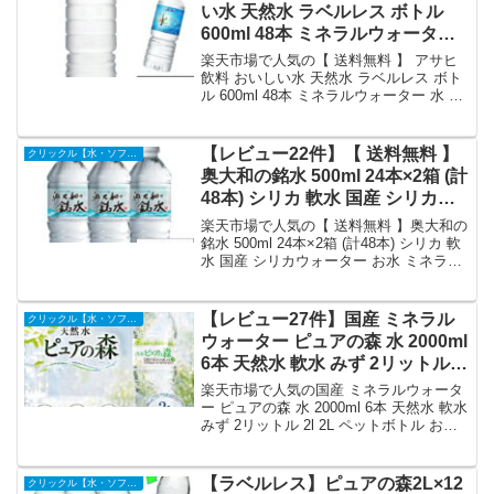
い水 天然水 ラベルレス ボトル
600ml 48本 ミネラルウォーター
水 みず お水 ペットボトル 大量
楽天市場で人気の【 送料無料 】 アサヒ
まとめ買い 軟水 国産 ケース 買い
飲料 おいしい水 天然水 ラベルレス ボト
ル 600ml 48本 ミネラルウォーター 水 み
箱 ウォーター アサヒおいしい水
ず お水 ペットボトル 大量 まとめ買い 軟
美味しい水 600ml水 水まとめ買
水 国産 ケース 買い 箱 ウォーター アサ
い｜価格・送料・ポイント還元ま
ヒおいしい水 美味しい水 600ml水 水まと
【レビュー22件】【 送料無料 】
クリックル【水・ソフトドリンク】
とめ
め買いを徹底解説。クリックル【水・ソ
奥大和の銘水 500ml 24本×2箱 (計
フトドリンク】から5,840円で販売中（送
48本) シリカ 軟水 国産 シリカウ
料別・ポイント1倍）。実ユーザーレビュ
ォーター お水 ミネラルウォータ
ー0件・平均評価0の商品情報・購入方法
楽天市場で人気の【 送料無料 】奥大和の
まとめ。
ー ケイ素水 軟水 まとめ買い
銘水 500ml 24本×2箱 (計48本) シリカ 軟
水 国産 シリカウォーター お水 ミネラル
PFOS PFOA PFAS 検査済み 検
ウォーター ケイ素水 軟水 まとめ買い
出限界以下｜価格・送料・ポイン
PFOS PFOA PFAS 検査済み 検出限界以
ト還元まとめ
下を徹底解説。クリックル【水・ソフト
【レビュー27件】国産 ミネラル
クリックル【水・ソフトドリンク】
ドリンク】から3,880円で販売中（送料
ウォーター ピュアの森 水 2000ml
別・ポイント1倍）。実ユーザーレビュー
6本 天然水 軟水 みず 2リットル 2l
22件・平均評価4.82の商品情報・購入方
2L ペットボトル お水 1ケース【
法まとめ。
楽天市場で人気の国産 ミネラルウォータ
送料無料 】 硝酸態窒素 亜硝酸態
ー ピュアの森 水 2000ml 6本 天然水 軟水
みず 2リットル 2l 2L ペットボトル お水
窒素 PFOS PFOA PFAS 検出限
1ケース【 送料無料 】 硝酸態窒素 亜硝
界以下｜価格・送料・ポイント還
酸態窒素 PFOS PFOA PFAS 検出限界以
元まとめ
下を徹底解説。クリックル【水・ソフト
【ラベルレス】ピュアの森2L×12
クリックル【水・ソフトドリンク】