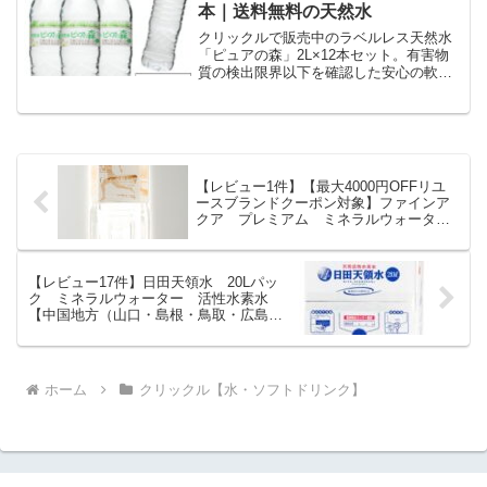
ドリンク】から1,080円で販売中（送料
本｜送料無料の天然水
別・ポイント1倍）。実ユーザーレビュー
27件・平均評価4.52の商品情報・購入方
クリックルで販売中のラベルレス天然水
法まとめ。
「ピュアの森」2L×12本セット。有害物
質の検出限界以下を確認した安心の軟水
です。ラベル無しでゴミ捨て簡単、送料
無料でお届けします。
【レビュー1件】【最大4000円OFFリユ
ースブランドクーポン対象】ファインア
クア プレミアム ミネラルウォーター
ハイパフォーマンス飲料水 500ml×24本
｜価格・送料・ポイント還元まとめ
【レビュー17件】日田天領水 20Lパッ
ク ミネラルウォーター 活性水素水
【中国地方（山口・島根・鳥取・広島・
岡山）へお届けの場合】｜価格・送料・
ポイント還元まとめ
ホーム
クリックル【水・ソフトドリンク】