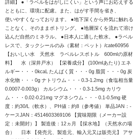
詳細】 ●「ラベルをはがしにくい」という声にお応えする
とともに、環境に配慮。また、はがす手間を省き、
使いやすくなっております。 ●地下深くから外気に触れる
ことなく、そのままボトリング。 ●地層深くを流れて溶け
込んだ自然のミネラル。 ●日本人に適した軟水。 ●ラベル
レスで、タックシールのみ（素材：ペット）/cate60956
【おいしい水 天然水 ラベルレスボトル 600mlの原材
料】 水（深井戸水） 【栄養成分】 (100mlあたり) エネ
ルギー・・・0kcaL たんぱく質・・・0g 脂質・・・0g 炭
水化物・・・0g ナトリウム・・・0.3-1.2mg（食塩相当量
0.0007-0.003g） カルシウム・・・0.3-1.5mg カリウ
ム・・・0.02-0.21mg マグネシウム・・・0.1-0.5mg 硬
度：約30/L（軟水）、PH値：約8（参考値） 単品JAN：-
ケースJAN：4514603369106 【賞味期限（メーカー設
定：未開封）】 製造後：12ヵ月 【採水地】（天然水の場
合） 日本 【発売元、製造元、輸入元又は販売元】 アサ