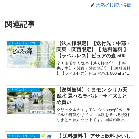
天然水お買い得便
関連記事
【法人様限定】【送付先：中部・
クリックル【水・ソフトドリンク】
関東・関西限定】【 送料無料 】
【ラベルレス】ピュアの森 500ml
24本×20箱（計480本）国産 ミネ
楽天市場で人気の【法人様限定】【送付
ラルウォーター まとめ買い 事務
先：中部・関東・関西限定】【 送料無料
】【ラベルレス】ピュアの森 500ml 24本
所用 防災用 備蓄用 硝酸態窒素 亜
×20箱（計480本）国産 ミネラルウォータ
硝酸態窒素 PFOS PFOA PFAS
ー まとめ買い 事務所用 防災用 備蓄用 硝
検出限界以下｜価格・送料・ポイ
酸態窒素 亜硝酸態窒素 PFOS PFOA
【送料無料】くまモン シリカ天
クリックル【水・ソフトドリンク】
ント還元まとめ
PFAS 検出限界以下を徹底解説。クリッ
然水 選べるラベル・サイズまと
クル【水・ソフトドリンク】から20,800
め買い
円で販売中（送料込み・ポイント1倍）。
実ユーザーレビュー0件・平均評価0の商
クリックルのくまモン シリカ天然水。ラ
品情報・購入方法まとめ。
ベルの有無やサイズ、本数を選べる便利
なまとめ買いセットです。国産の軟水
で、毎日の水分補給に最適。送料無料で
安心してお届けします。詳細は商品ペー
ジをチェックしてください。
【 送料無料 】 アサヒ飲料 おいし
クリックル【水・ソフトドリンク】